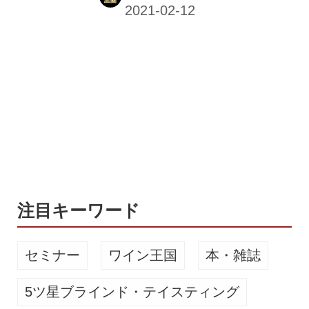
ル」を開発。2021年2月10日から予約
受付を始め、3月3日（水）に発売。売
り上げの10％を新型コロナウィルス感
染症拡大防止対策費用として、全国の
祭り主催者に寄付する。 食中酒におす
すめのイングリッシュペールエール 新
型コロナウイルス感染症拡大の影響に
よって、日本全国に30万件あるといわ
れている祭りイベントが中止や規模縮
小を余儀なくされている。開催する場
合も感染防止対策のために通常開催よ
り多額の追加費用が発生するため、主
注目キーワード
催...
セミナー
ワイン王国
本・雑誌
5ツ星ブラインド・テイスティング