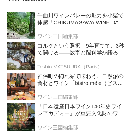
千曲川ワインバレーの魅力を小諸で
体感「CHIKUMAGAWA WINE DAYS
2026」9月5・6日に開催！！
ワイン王国編集部
コルクという選択：9年育てて、3秒
で開ける——数字と脳科学が語る栓
の理由
Toshio MATSUURA（Paris）
神保町の隠れ家で味わう、自然派の
食材とワイン「bistro mêle（ビスト
ロ メレ）」
ワイン王国編集部
「日本遺産日本ワイン140年史ワイ
ンアカデミー」が重要文化財のワイ
ナリー「牛久シャトー」で開講！
（2026年6月28日応募締め切り）
ワイン王国編集部