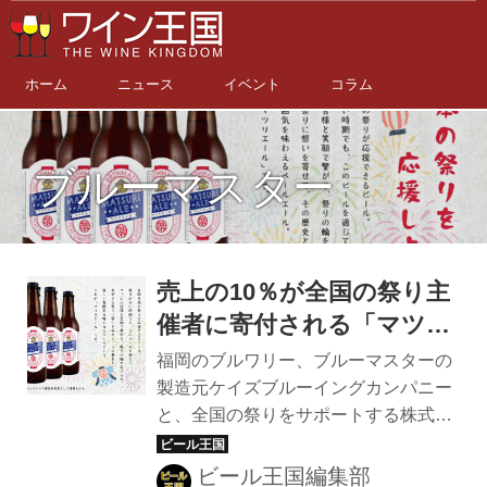
ホーム
ニュース
イベント
コラム
ブルーマスター
売上の10％が全国の祭り主
催者に寄付される「マツリ
エール」。福岡のブルーマ
福岡のブルワリー、ブルーマスターの
スターが醸造
製造元ケイズブルーイングカンパニー
と、全国の祭りをサポートする株式会
社オマツリジャパンが全国の祭りを応
援するクラフトビール「マツリエー
ビール王国編集部