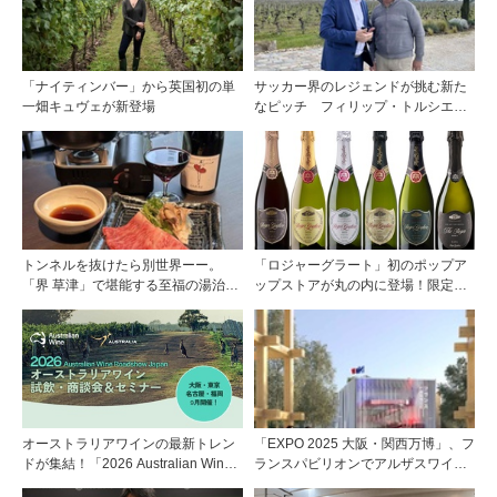
「ナイティンバー」から英国初の単
サッカー界のレジェンドが挑む新た
一畑キュヴェが新登場
なピッチ フィリップ・トルシエが
描くサンテミリオンの夢
トンネルを抜けたら別世界ーー。
「ロジャーグラート」初のポップア
「界 草津」で堪能する至福の湯治と
ップストアが丸の内に登場！限定キ
上州美食
ュヴェもグラスで楽しめる3日間
オーストラリアワインの最新トレン
「EXPO 2025 大阪・関西万博」、フ
ドが集結！「2026 Australian Wine
ランスパビリオンでアルザスワイン
Roadshow Japan」9月に全国4都市
の深淵な世界に触れる