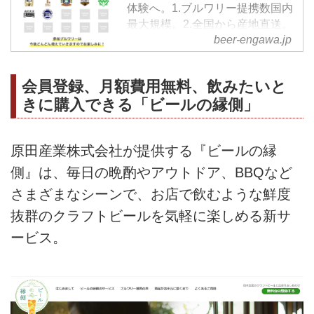
体験へ。1.ブルワリー提携数国内
最大規模。2.全国から産地直送。
beer-engawa.jp
3.専用樽からサービング。4.会員
登録無料。5.年間費・月額費不
要。
会員登録、月額費用無料、飲みたいと
きに購入できる「ビールの縁側」
原田産業株式会社が提供する『ビールの縁
側』は、毎日の晩酌やアウトドア、BBQなど
さまざまなシーンで、お店で飲むような鮮度
抜群のクラフトビールを気軽に楽しめる新サ
ービス。