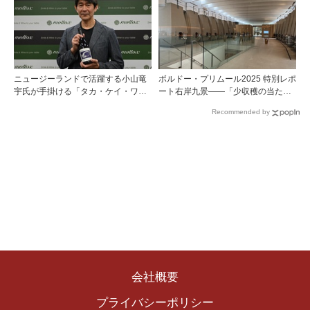
で開催
ニュージーランドで活躍する小山竜
ボルドー・プリムール2025 特別レポ
宇氏が手掛ける「タカ・ケイ・ワイ
ート右岸九景――「少収穫の当たり
ンズ」の取り扱いをモトックスが開
年」を巡る旅 前編ポムロール／サ
Recommended by
始
ンテミリオン 有力9シャトー訪問記
会社概要
プライバシーポリシー