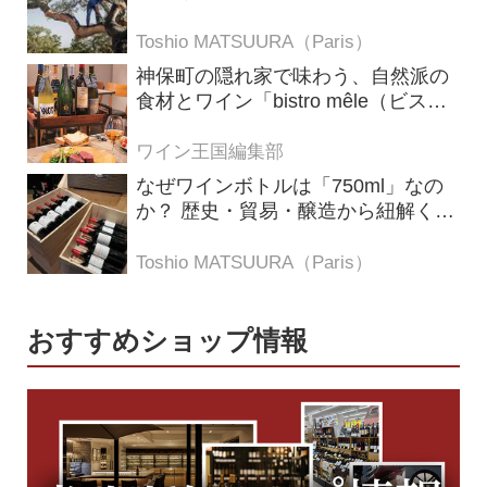
の理由
Toshio MATSUURA（Paris）
神保町の隠れ家で味わう、自然派の
食材とワイン「bistro mêle（ビスト
ロ メレ）」
ワイン王国編集部
なぜワインボトルは「750ml」なの
か？ 歴史・貿易・醸造から紐解く4
つの仮説
Toshio MATSUURA（Paris）
おすすめショップ情報