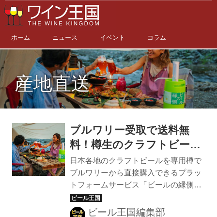
ホーム
ニュース
イベント
コラム
産地直送
ブルワリー受取で送料無
料！樽生のクラフトビール
が購入できる産直ECサイ
日本各地のクラフトビールを専用樽で
ト「ビールの縁側」で店舗
ブルワリーから直接購入できるプラッ
トフォームサービス「ビールの縁側」
受取サービスを開始
で、2021年7月15日（木）から店舗受
取サービスを開始した。サイト上で決
ビール王国編集部