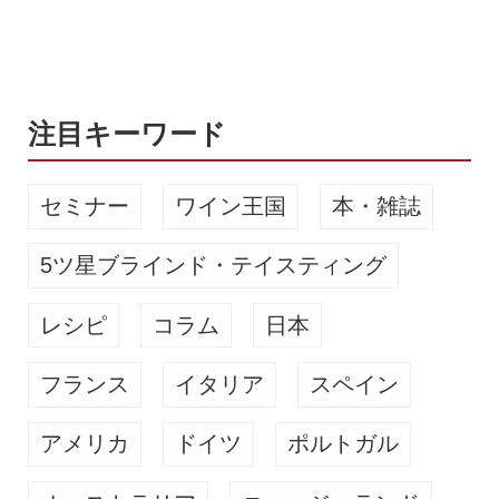
気クラフトビールが買える！通販サー
ビス｜ビールの縁側 日本発の新サービ
ス。本当においしいクラフトビール
（地ビール）体験へ。1.ブ...
注目キーワード
セミナー
ワイン王国
本・雑誌
5ツ星ブラインド・テイスティング
レシピ
コラム
日本
フランス
イタリア
スペイン
アメリカ
ドイツ
ポルトガル