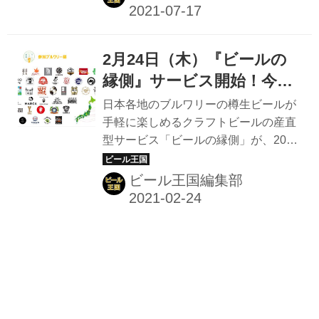
済した商品をブルワリーで直接受け取
ることで、送料がかからずお手頃な価
格でおクラフトビールが楽しめる。 た
2月24日（木）『ビールの
とえばキャンプ場やアウトドア施設に
近いブルワリーでビールを受け取れ
縁側』サービス開始！今ま
ば、送料分がお得に旅先でも新鮮なビ
で飲めなかったブルワリー
日本各地のブルワリーの樽生ビールが
ールを楽しむことができるのだ。持ち
の樽生ビールが旅先やキャ
手軽に楽しめるクラフトビールの産直
運びの負担も少なくなる。 全国の人気
型サービス「ビールの縁側」が、2021
ンプ場でも楽しめる！
クラフトビールが買える！通販サービ
年2月24日(水)からいよいよサービスス
ス｜ビールの縁側 日本発の新サービ
タートになる。 2021年2月22日時点で
ビール王国編集部
ス。本当においしいクラフトビール
参加決定したブルワリーは50社以上。
（地ビール）体験へ。1.ブルワリー提
オリジナルの専用樽に詰められた樽生
携数国内...
ビールがブルワリーから直接消費者に
届けられるため、高価な充填設備をも
たない地方の小規模ブルワリーのビー
ルなど、今までボトルや缶では市場に
流通していなかったクラフトビールも
樽生で楽しむことができる。 全国の人