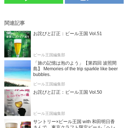
関連記事
お詫びと訂正：ビール王国 Vol.51
ビール王国編集部
「旅の記憶は泡のよう」【第四回 波照間
島】 Memories of the trip sparkle like beer
bubbles.
ビール王国編集部
お詫びと訂正：ビール王国 Vol.50
ビール王国編集部
サントリー×ビール王国 with 和田明日香
さんで、東京クラフト限定ビール「ヘレ