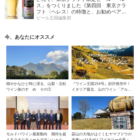
ス」をつくりました《第四回 東京クラ
フト〈ヘレス〉の特徴と、お勧めペアリ
ング》
ビール王国編集部
今、あなたにオススメ
穏やかなひと時に浸る、山梨・北杜
『ワイン王国154号』好評発売中！
ワイン旅のすゝめ その①
イタリア最北、山のワイン「アル
ト・アディジェ」第一特集「ソムリ
エが偏愛するシャンパーニュ」第二
特集「この夏の主役！ ナチュラルな
ロゼワイン」
モルドバワイン最新動向 期待を超
蒜山の大地がはぐくむヤマブドウの
えるクオリティーとポテンシャル
未来──ひるぜんワイナリー会長・植