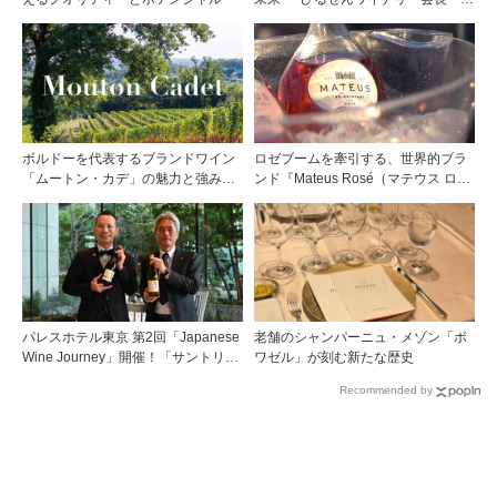
木啓司氏が語る40年の挑戦
ボルドーを代表するブランドワイン
ロゼブームを牽引する、世界的ブラ
「ムートン・カデ」の魅力と強みを
ンド『Mateus Rosé（マテウス ロ
探る
ゼ』その美味しさの秘密
パレスホテル東京 第2回「Japanese
老舗のシャンパーニュ・メゾン「ボ
Wine Journey」開催！「サントリー
ワゼル」が刻む新たな歴史
登美の丘ワイナリー」よりチーフワ
Recommended by
インメーカー 篠田 健太郎氏が来場