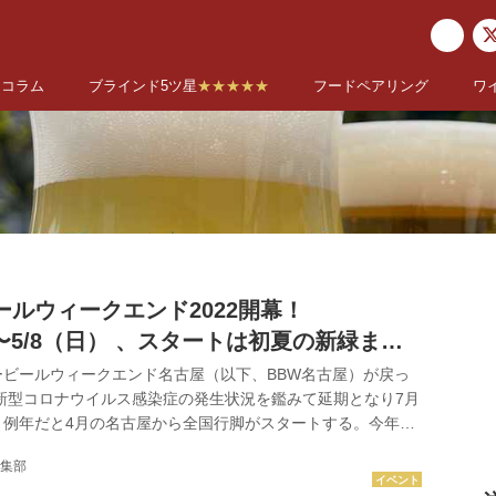
コラム
ブラインド5ツ星
★★★★★
フードペアリング
ワ
ールウィークエンド2022開幕！
）〜5/8（日） 、スタートは初夏の新緑まぶ
名古屋・久屋大通公園から
ビールウィークエンド名古屋（以下、BBW名古屋）が戻っ
新型コロナウイルス感染症の発生状況を鑑みて延期となり7月
、例年だと4月の名古屋から全国行脚がスタートする。今年は
に名古屋からはじまり、大阪、横浜、日比谷公園、豊洲、新宿
集部
予定だ。 2022年のBBW名古屋は4月28日（木）〜5月8日