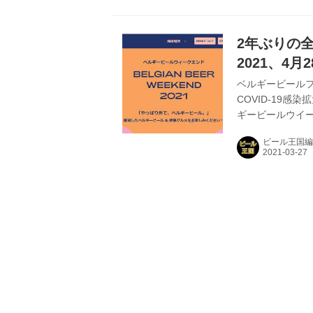
（日）の期間中
されることが発表
ト開催スケジュー
2年ぶりの
ル醸造所があ...
2021、4
日間開催へ
ベルギービールフ
COVID-19
ギービールウイー
タートに、大阪、
ビール王国編
ることが発表され
国開催となる202
COVID-19
覧いただけます 