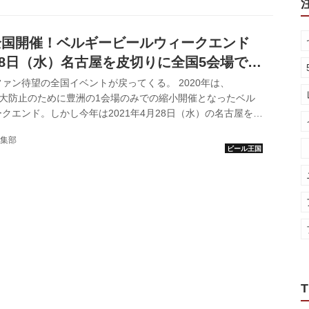
、久屋大通公園 エディオン久屋広場・エンゼル広場にて開催
された。 ベルギービールウィークエンド名古屋2022 イベン
ル ベルギーは世界有数のビール大国です。379カ所ものビー
全国開催！ベルギービールウィークエンド
月28日（水）名古屋を皮切りに全国5会場で34
ァン待望の全国イベントが戻ってくる。 2020年は、
感染拡大防止のために豊洲の1会場のみでの縮小開催となったベル
クエンド。しかし今年は2021年4月28日（水）の名古屋をス
横浜、日比谷、豊洲の全国5会場、34日間にわたって開催す
集部
た。 新型コロナウイルス対策を徹底した上で、2年ぶりの全
1年は、全国5会場でのべ136,000人の来場を見込んでいる。
 感染症拡大防止対策について 当イベント独自のガイドラインをご
通気性抜群の屋外で110種類のベルギービールとグルメを...
T