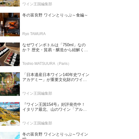
ワイン王国編集部
冬の富良野 ワインとりっぷ～食編～
Ryo TAMURA
なぜワインボトルは「750ml」なの
か？ 歴史・貿易・醸造から紐解く4
つの仮説
Toshio MATSUURA（Paris）
「日本遺産日本ワイン140年史ワイン
アカデミー」が重要文化財のワイナ
リー「牛久シャトー」で開講！
（2026年6月28日応募締め切り）
ワイン王国編集部
『ワイン王国154号』好評発売中！
イタリア最北、山のワイン「アル
ト・アディジェ」 第一特集「ソムリ
エが偏愛するシャンパーニュ」 第二
ワイン王国編集部
特集「この夏の主役！ ナチュラルな
ロゼワイン」
冬の富良野 ワインとりっぷ～ワイン