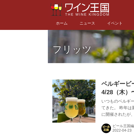
ホーム
ニュース
イベント
フリッツ
ベルギービ
4/28（木
しいGWの
いつものベルギー
てきた。 昨年は
に開催されたが
例年通り、4月
ビール王国編
と全国6ヵ所を巡回