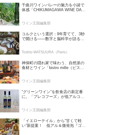
千曲川ワインバレーの魅力を小諸で
体感「CHIKUMAGAWA WINE DAYS
2026」9月5・6日に開催！！
ワイン王国編集部
コルクという選択：9年育てて、3秒
で開ける——数字と脳科学が語る栓
の理由
Toshio MATSUURA（Paris）
神保町の隠れ家で味わう、自然派の
食材とワイン「bistro mêle（ビスト
ロ メレ）」
ワイン王国編集部
“グリーンワイン”を飲食店の新定番
に。「プレコフーズ」が低アルコー
ルのポルトガル産ワインをPB展開
ワイン王国編集部
「イエローテイル」から“甘くて軽
い”新提案！ 低アル＆微発泡『ゴー
ルドモスカート』登場