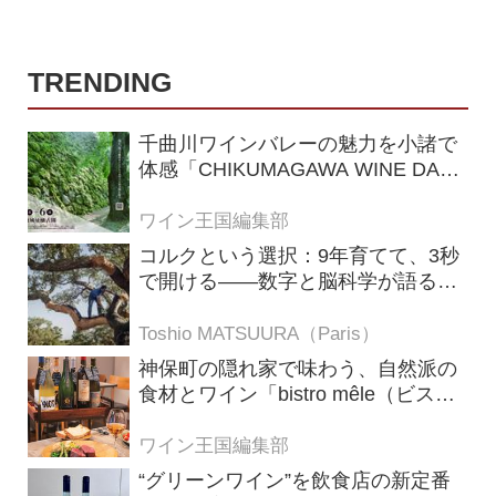
TRENDING
千曲川ワインバレーの魅力を小諸で
体感「CHIKUMAGAWA WINE DAYS
2026」9月5・6日に開催！！
ワイン王国編集部
コルクという選択：9年育てて、3秒
で開ける——数字と脳科学が語る栓
の理由
Toshio MATSUURA（Paris）
神保町の隠れ家で味わう、自然派の
食材とワイン「bistro mêle（ビスト
ロ メレ）」
ワイン王国編集部
“グリーンワイン”を飲食店の新定番