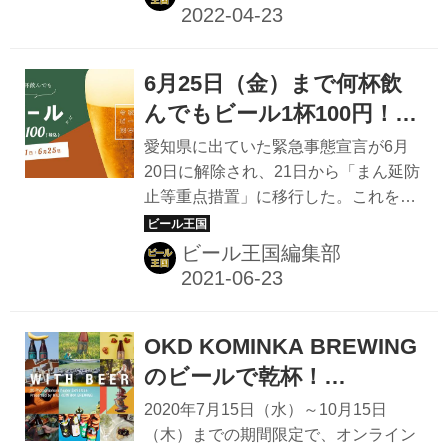
古屋から全国行脚がスタートする。今
年は例年通り、4月に名古屋からはじ
まり、大阪、横浜、日比谷公園、豊
6月25日（金）まで何杯飲
洲、新宿と全国6ヵ所を巡回予定だ。
2022年のBBW名古屋は4月28日
んでもビール1杯100円！名
（木）〜5月8日（日）の期間中、久屋
古屋ゲートタワー「バルバ
愛知県に出ていた緊急事態宣言が6月
大通公園 エディオン久屋広場・エンゼ
ラ グッドビア レストラ
20日に解除され、21日から「まん延防
ル広場にて開催されることが発表され
止等重点措置」に移行した。これを受
ン」でお酒再開記念開催中
た。 ベルギービールウィークエンド名
けて、名古屋の飲食店は20時までお酒
古屋2022 イベント開催スケジュール
の提供が認められることになる。 名古
ビール王国編集部
ベルギーは世界有数のビール大国で
屋駅のJRゲートタワー12Fにある
す。379カ所ものビール醸造所があ...
「BARBARA GOOD BEER
RESTAURANT（バルバラグッドビア
OKD KOMINKA BREWING
レストラン）」では、お酒再開記念と
して6月21日(月)～25日(金)までビール
のビールで乾杯！
やワインなどが1杯100円で飲み放題の
10/15（木）人気写真家20名
2020年7月15日（水）～10月15日
キャンペーンを実施中だ。 BARBARA
が撮り下ろしたビールの写
（木）までの期間限定で、オンライン
GOOD BEER RESTAURANT (名古屋/