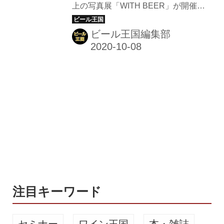
上の写真展「WITH BEER」が開催さ
真展「WITH BEER」開催
ビアホール・ビアレストラン)
れている。愛知県知多市にあるマイク
★★★☆☆3.34 ■お酒再開！6月21
ロブルワリー「OKD KOMINKA
ビール王国編集部
日〜25日はビール100...
BREWING」のビールをモチーフに、
各種雑誌や広告で活躍中の人気写真家
20名が撮り下ろした作品が一堂に会す
るフォトエキシビジョンだ。 乾杯した
くなる写真展「WITH BEER（ウィズ
ビア）」 【期間限定！】人気写真家20
名によるクスッと笑えてビールが恋し
くなるハッピーでしかないオンライン
写真展『WITH BEER』。OKD
KOMINKA BREWINGがお届けする“ビ
ールの癒し”を明日のパワーに変えて...
注目キーワード
セミナー
ワイン王国
本・雑誌