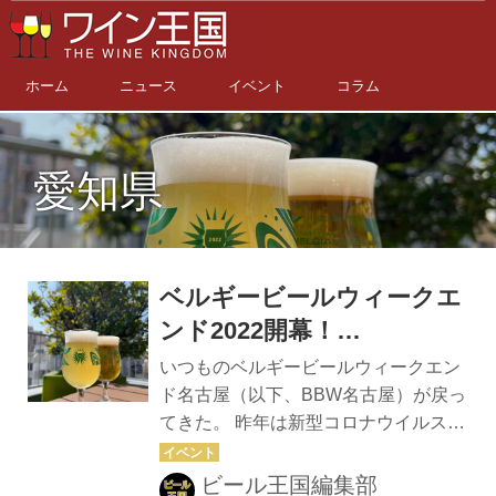
ホーム
ニュース
イベント
コラム
愛知県
ベルギービールウィークエ
ンド2022開幕！
4/28（木）〜5/8（日） 、ス
いつものベルギービールウィークエン
タートは初夏の新緑まぶし
ド名古屋（以下、BBW名古屋）が戻っ
てきた。 昨年は新型コロナウイルス感
いGWの名古屋・久屋大通
染症の発生状況を鑑みて延期となり7
公園から
月に開催されたが、例年だと4月の名
ビール王国編集部