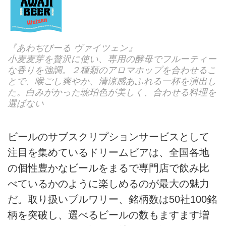
『あわぢびーる ヴァイツェン』
小麦麦芽を贅沢に使い、専用の酵母でフルーティー
な香りを強調。２種類のアロマホップを合わせるこ
とで、喉ごし爽やか、清涼感あふれる一杯を演出し
た。白みがかった琥珀色が美しく、合わせる料理を
選ばない
ビールのサブスクリプションサービスとして
注目を集めているドリームビアは、全国各地
の個性豊かなビールをまるで専門店で飲み比
べているかのように楽しめるのが最大の魅力
だ。取り扱いブルワリー、銘柄数は50社100銘
柄を突破し、選べるビールの数もますます増