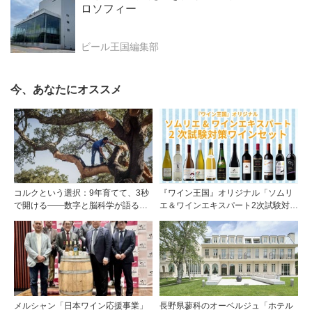
ロソフィー
ビール王国編集部
今、あなたにオススメ
コルクという選択：9年育てて、3秒
『ワイン王国』オリジナル「ソムリ
で開ける——数字と脳科学が語る栓
エ＆ワインエキスパート2次試験対策
の理由
ワインセット」予約開始！
メルシャン「日本ワイン応援事業」
長野県蓼科のオーベルジュ「ホテル