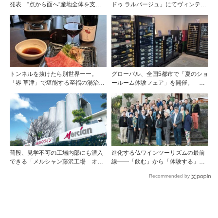
発表 “点から面へ”産地全体を支え
ドゥ ラルパージュ」にてヴィンテー
る新たな挑戦
ジワインと美食のイベントを開催。
『シャトー・ペトリュス 1976年』ほ
か計7アイテムのワインペアリング
トンネルを抜けたら別世界ーー。
グローバル、全国5都市で「夏のショ
「界 草津」で堪能する至福の湯治と
ールーム体験フェア」を開催。 ワ
上州美食
イン関連機器を実機で比較・体
験！！
普段、見学不可の工場内部にも潜入
進化する仏ワインツーリズムの最前
できる「メルシャン藤沢工場 オン
線――「飲む」から「体験する」プ
ライン開放祭」を開催！
レミアム・ワインツーリズムへ ～
Recommended by
フランスのドメーヌグループ組織が
描く、五感で深掘りする次世代のテ
ロワール体験