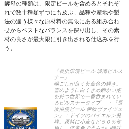
酵母の種類は、限定ビールを含めるとそれぞ
れで数十種類ずつにも及ぶ。品種や産地や製
法の違う様々な原材料の無限にある組み合わ
せからベストなバランスを探り出し、その素
材の良さが最大限に引き出される仕込みを行
う。
『長浜浪漫ビール 淡海ピルス
ナー』
喉ごしが良く黄金色の輝き。
雪のように白くきめ細かい泡
を持つ世界で一番呑まれてい
るピルスナータイプ。 ・『長
浜浪漫ビール 伊吹ヴァイツェ
ン』：ドイツのバイエルン発
祥。原料に小麦など５０％使
用し、淡黄色で柔らかい酸味