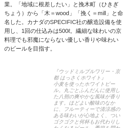
業。「地域に根差したい」と挽木町（ひきぎ
ちょう）から「木＝wood」「挽く＝mill」と命
名した。カナダのSPECIFIC社の醸造設備を使
用し、1回の仕込みは500ℓ。繊細な味わいの京
料理でも邪魔にならない優しい香りや味わい
のビールを目指す。
『ウッドミルブルワリー・京
都 はっさくホワイト』
小麦を使ったホワイトビー
ル。丸ごとふんだんに使用し
た八朔の爽やかな風味が香り
ます。ほどよい酸味のなか
に、フルーティーで清涼感の
ある味わいが心地よく、つい
ゴクゴクと何杯もお代わりし
たくなるビール。季節を問わ