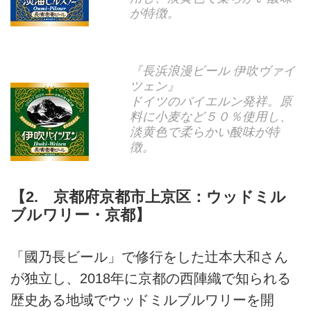
が特徴。
『長浜浪漫ビール 伊吹ヴァイ
ツェン』
ドイツのバイエルン発祥。原
料に小麦など５０％使用し、
淡黄色で柔らかい酸味が特
徴。
【2. 京都府京都市上京区：ウッドミル
ブルワリー・京都】
「國乃長ビール」で修行をした辻本大和さん
が独立し、2018年に京都の西陣織で知られる
歴史ある地域でウッドミルブルワリーを開