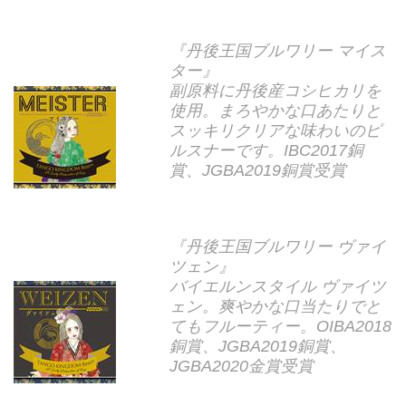
『丹後王国ブルワリー マイス
ター』
副原料に丹後産コシヒカリを
使用。まろやかな口あたりと
スッキリクリアな味わいのピ
ルスナーです。IBC2017銅
賞、JGBA2019銅賞受賞
『丹後王国ブルワリー ヴァイ
ツェン』
バイエルンスタイル ヴァイツ
ェン。爽やかな口当たりでと
てもフルーティー。OIBA2018
銅賞、JGBA2019銅賞、
JGBA2020金賞受賞