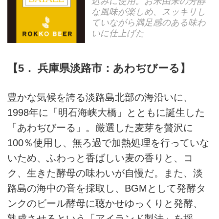
込みに使用。お米由来の芳醇
な風味が楽しめ、スッキリし
ていながら満足感のある味わ
いに仕上げた
【5． 兵庫県淡路市：あわぢびーる】
豊かな気候を誇る淡路島北部の海沿いに、
1998年に「明石海峡大橋」とともに誕生した
「あわぢびーる」。厳選した麦芽を贅沢に
100％使用し、無ろ過で加熱処理を行っていな
いため、ふわっと香ばしい麦の香りと、コ
ク、生きた酵母の味わいが自慢だ。また、淡
路島の海中の音を採取し、BGMとして発酵タ
ンクのビール酵母に聴かせゆっくりと発酵、
熟成させるという「アイランド製法」を採