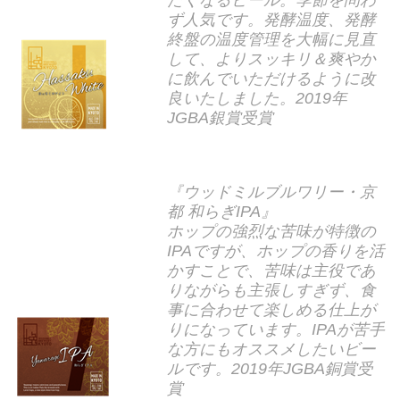
ず人気です。発酵温度、発酵
終盤の温度管理を大幅に見直
して、よりスッキリ＆爽やか
に飲んでいただけるように改
良いたしました。2019年
JGBA銀賞受賞
『ウッドミルブルワリー・京
都 和らぎIPA』
ホップの強烈な苦味が特徴の
IPAですが、ホップの香りを活
かすことで、苦味は主役であ
りながらも主張しすぎず、食
事に合わせて楽しめる仕上が
りになっています。IPAが苦手
な方にもオススメしたいビー
ルです。2019年JGBA銅賞受
賞