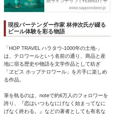
品ラインナップ | YEBISU | サ
ッポロビール
www.sapporobeer.jp
「★乾杯をもっとおいしく。」サ
ッポロビールのヱビス ホップテ
現役バーテンダー作家 林伸次氏が綴る
ロワールページです。1000年以
ビール体験を彩る物語
上の歴史を持つ名産地で生まれた
ホップの新たな一面を引き出した
ヱビス。
「HOP TRAVEL ハラタウ-1000年の土地-」
は、テロワールという名前の通り、商品と産
地に宿る歴史や物語を文学作品として紡ぎ
「ヱビス ホップテロワール」を片手に楽しめ
る作品。
筆を執るのは、noteで約6万人のフォロワーを
誇り、『恋はいつもなにげなく始まってなに
げなく終わる。』などの著者としても有名な