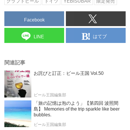
クラフトビール
ドイツ
YEBISUBAR
限定発売
Facebook
はてブ
LINE
関連記事
お詫びと訂正：ビール王国 Vol.50
ビール王国編集部
「旅の記憶は泡のよう」【第四回 波照間
島】 Memories of the trip sparkle like beer
bubbles.
ビール王国編集部