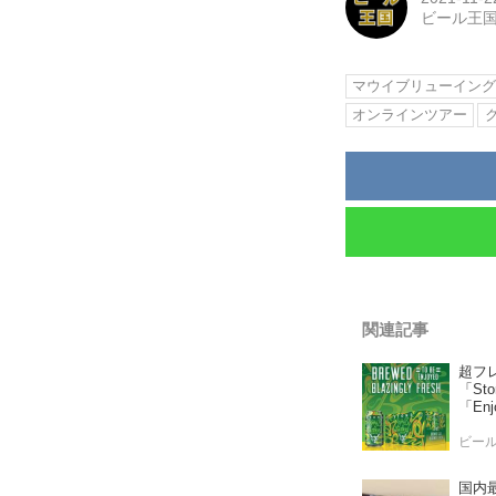
ビール王
マウイブリューイン
オンラインツアー
関連記事
超フ
「St
「En
ビー
国内