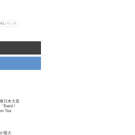
JALパック
東日本大震
ird /
een Tea
が最大