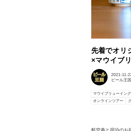
先着でオリジ
×マウイブリ
2021-11-2
ビール王
マウイブリューイン
オンラインツアー
航空券と宿泊のお