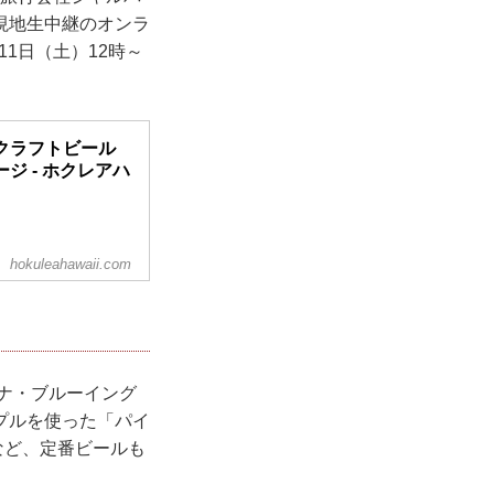
現地生中継のオンラ
1日（土）12時～
クラフトビール
 - ホクレアハ
hokuleahawaii.com
コナ・ブルーイング
プルを使った「パイ
など、定番ビールも