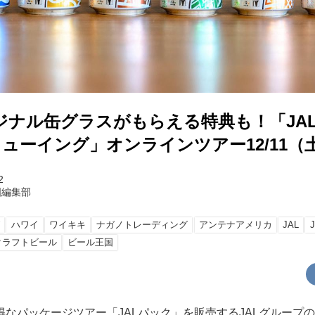
ナル缶グラスがもらえる特典も！「JALPAK
ューイング」オンラインツアー12/11（
2
国編集部
グ
ハワイ
ワイキキ
ナガノトレーディング
アンテナアメリカ
JAL
クラフトビール
ビール王国
得なパッケージツアー「JALパック」を販売するJALグループ