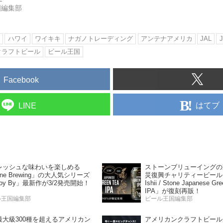
国編集部
グ
ハワイ
ワイキキ
ナガノトレーディング
アンテナアメリカ
JAL
クラフトビール
ビール王国
Facebook
はてブ
LINE
ストーンブリューイングの
レッシュな味わいを楽しめる
災復興チャリティービール「Ba
one Brewing」の大人気シリーズ
Ishii / Stone Japanese Gr
joy By」最新作が3/2発売開始！
IPA」が復刻再販！
ル王国編集部
ビール王国編集部
最大級300種を超えるアメリカン
アメリカンクラフトビール