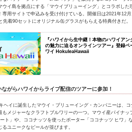
マウイ島を拠点にする「マウイブリューイング」とコラボした
専用サイトで申込みを受け付けている。開催日は2021年12月1
むと先着90セットにオリジナル缶グラスがもらえる特典付きだ。
『ハワイから生中継！本物のハワイアン
の魅力に迫るオンラインツアー』登録ページ
ワイ HokuleaHawaii
いながらハワイからライブ配信のツアーに参加！
イ島キヘイに誕生したマウイ・ブリューイング・カンパニーは、
最もメジャーなクラフトブルワリーの一つ。マウイ産パイナッ
ウィート」や、ココナッツを使ったポーター「ココナッツ ヒワ」
じるユニークなビールが並びます。