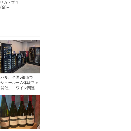
メリカ・ブラ
(金)～
ーバル、全国5都市で
のショールーム体験フェ
を開催。 ワイン関連機
実機で比較・体験！！