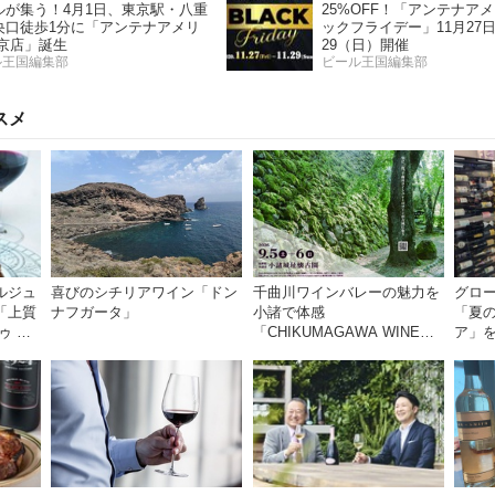
ルが集う！4月1日、東京駅・八重
25%OFF！「アンテナア
央口徒歩1分に「アンテナアメリ
ックフライデー」11月27日
東京店」誕生
29（日）開催
ル王国編集部
ビール王国編集部
スメ
ルジュ
喜びのシチリアワイン「ドン
千曲川ワインバレーの魅力を
グロ
「上質
ナフガータ」
小諸で体感
「夏
ゥ ラ
「CHIKUMAGAWA WINE
ア」
DAYS 2026」9月5・6日に開
器を
催！！