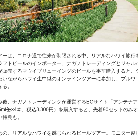
アーは、コロナ過で往来が制限される中、リアルなハワイ旅行
ラフトビールのインポーター、ナガノトレーディングとジャル
が販売するマウイブリューイングのビールを事前購入すると、
わいながらハワイ生中継のオンラインツアーに参加し、ブルワ
きる。
み後、ナガノトレーディングが運営するECサイト「アンテナ
5ml缶×4本、税込3,300円）を購入すると、先着90セットの
い特典も。
はの、リアルなハワイを感じられるビールツアー。モニター越