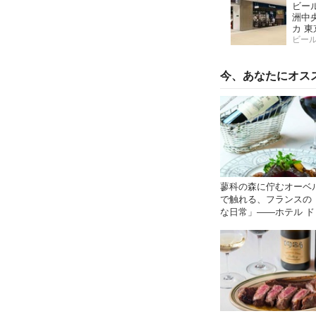
ビー
洲中
カ 
ビー
今、あなたにオス
蓼科の森に佇むオーベ
で触れる、フランスの
な日常」――ホテル ド
ルパージュ――