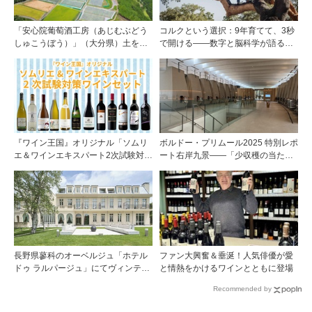
「安心院葡萄酒工房（あじむぶどう
コルクという選択：9年育てて、3秒
しゅこうぼう）」（大分県）土を作
で開ける——数字と脳科学が語る栓
り、ブドウに向き合い―畑の進化が
の理由
ワインに実を結ぶ
『ワイン王国』オリジナル「ソムリ
ボルドー・プリムール2025 特別レポ
エ＆ワインエキスパート2次試験対策
ート右岸九景――「少収穫の当たり
ワインセット」予約開始！
年」を巡る旅 前編ポムロール／サ
ンテミリオン 有力9シャトー訪問記
長野県蓼科のオーベルジュ「ホテル
ファン大興奮＆垂涎！人気俳優が愛
ドゥ ラルパージュ」にてヴィンテー
と情熱をかけるワインとともに登場
ジワインと美食のイベントを開催。
Recommended by
『シャトー・ペトリュス 1976年』ほ
か計7アイテムのワインペアリング