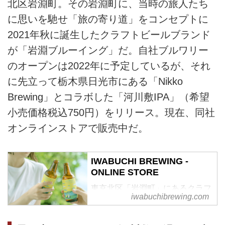
北区岩淵町。その岩淵町に、当時の旅人たち
に思いを馳せ「旅の寄り道」をコンセプトに
2021年秋に誕生したクラフトビールブランド
が「岩淵ブルーイング」だ。自社ブルワリー
のオープンは2022年に予定しているが、それ
に先立って栃木県日光市にある「Nikko
Brewing」とコラボした「河川敷IPA」（希望
小売価格税込750円）をリリース。現在、同社
オンラインストアで販売中だ。
IWABUCHI BREWING -
ONLINE STORE
東京北区「岩淵町」にあるクラフ
iwabuchibrewing.com
トビールブランド、岩淵ブルーイ
ングのオンラインストアです。ブ
ランドコンセプトを「旅の寄り