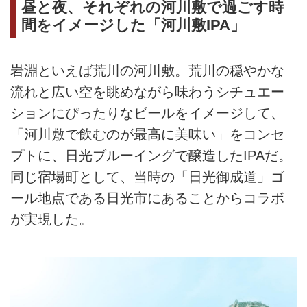
昼と夜、それぞれの河川敷で過ごす時
道」としたのは、“宿場町"という
間をイメージした「河川敷IPA」
岩淵の歴史へのオマージュから。
あなたの旅や日常に、ちょっと寄
り道をするような、「ひとやす
岩淵といえば荒川の河川敷。荒川の穏やかな
み」のあるライフスタイルを提案
流れと広い空を眺めながら味わうシチュエー
します。
ションにぴったりなビールをイメージして、
「河川敷で飲むのが最高に美味い」をコンセ
プトに、日光ブルーイングで醸造したIPAだ。
同じ宿場町として、当時の「日光御成道」ゴ
ール地点である日光市にあることからコラボ
が実現した。