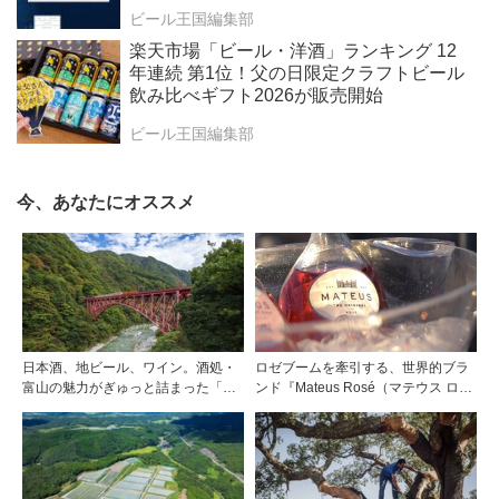
ビール王国編集部
楽天市場「ビール・洋酒」ランキング 12
年連続 第1位！父の日限定クラフトビール
飲み比べギフト2026が販売開始
ビール王国編集部
今、あなたにオススメ
日本酒、地ビール、ワイン。酒処・
ロゼブームを牽引する、世界的ブラ
富山の魅力がぎゅっと詰まった「黒
ンド『Mateus Rosé（マテウス ロ
部・宇奈月温泉 ぶらり町歩き」
ゼ』その美味しさの秘密