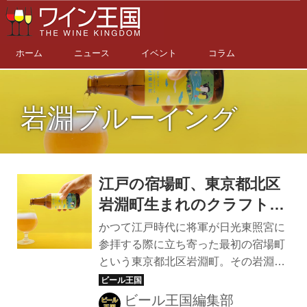
ホーム
ニュース
イベント
コラム
岩淵ブルーイング
江戸の宿場町、東京都北区
岩淵町生まれのクラフトビ
ールブランド「岩淵ブルー
かつて江戸時代に将軍が日光東照宮に
イング」から2種類の「河
参拝する際に立ち寄った最初の宿場町
という東京都北区岩淵町。その岩淵町
川敷IPA」が登場！
に、当時の旅人たちに思いを馳せ「旅
の寄り道」をコンセプトに2021年秋に
ビール王国編集部