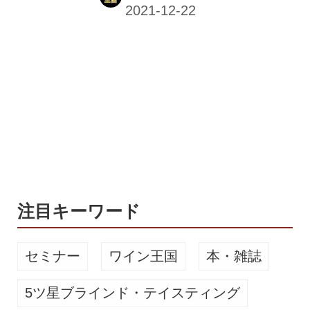
誕生したクラフトビールブランドが
「岩淵ブルーイング」だ。自社ブルワ
リーのオープンは2022年に予定してい
るが、それに先立って栃木県日光市に
ある「Nikko Brewing」とコラボした
「河川敷IPA」（希望小売価格税込750
円）をリリース。現在、同社オンライ
ンストアで販売中だ。 IWABUCHI
BREWING - ONLINE STORE 東京北区
「岩淵町」にあるクラフトビールブラ
ンド、岩淵ブルーイングのオンライ
ン...
注目キーワード
セミナー
ワイン王国
本・雑誌
5ツ星ブラインド・テイスティング