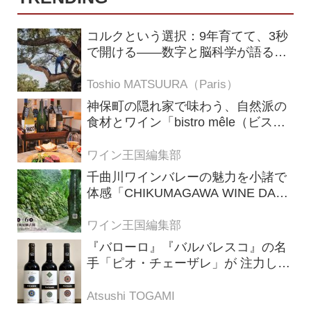
コルクという選択：9年育てて、3秒
で開ける——数字と脳科学が語る栓
の理由
Toshio MATSUURA（Paris）
神保町の隠れ家で味わう、自然派の
食材とワイン「bistro mêle（ビスト
ロ メレ）」
ワイン王国編集部
千曲川ワインバレーの魅力を小諸で
体感「CHIKUMAGAWA WINE DAYS
2026」9月5・6日に開催！！
ワイン王国編集部
『バローロ』『バルバレスコ』の名
手「ピオ・チェーザレ」が 注力し
た“シングル・ヴィンヤード（単一
畑）”シリーズ！
Atsushi TOGAMI