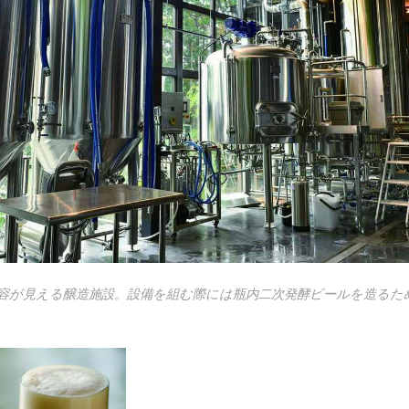
も全容が見える醸造施設。設備を組む際には瓶内二次発酵ビールを造る