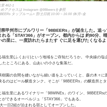
 462-1
クセスは Instagram @98beersを参照
<98BEERs タップルーム> 営/土日祝 10:00 ~ 16:00 休/月~金
山梨県甲州市にブルワリー「98BEERs」が誕生した。追っ
れる「STAY366」がオープン。都内からは 約90分、
いの里に、一度訪れたらまたす ぐに足を運びたくなるよ
福生里(ふくおり)という地域をご存知だろうか。 中央線の塩山
北上したところにある、山あいの小さな集落だ。
果樹園の合間を縫いながら細い道を上っていくと、森の木々に囲
るのはビール醸造タンク。そこが「98BEERs」の醸造所とタッ
゙福生里にあるワイナリー「98WINEs」のワイン、98BEERs
ができるオーベルジュ「STAY366」でもある。
ら最大一日2組が泊まれる宿としてオープンした。