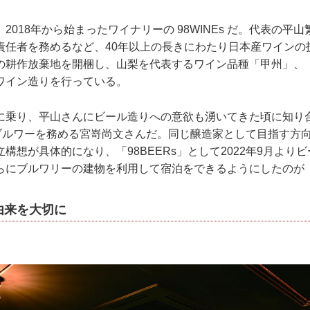
、2018年から始まったワイナリーの 98WINEs だ。代表の平
責任者を務めるなど、40年以上の長きにわたり日本産ワイン
の耕作放棄地を開梱し、山梨を代表するワイン品種「甲州」、「
ワイン造りを行っている。
に乗り、平山さんにビール造りへの意欲も湧いてきた頃に知り合
でブルワーを務める宮嵜尚文さんだ。同じ醸造家として目指す方
立構想が具体的になり、「98BEERs」として2022年9月よりヒ
にブルワリーの建物を利用して宿泊をできるようにしたのが「ST
由来を大切に