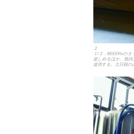
２
１/２．BEEERsの
楽しめるほか、瓶内二
提供する。土日祝の