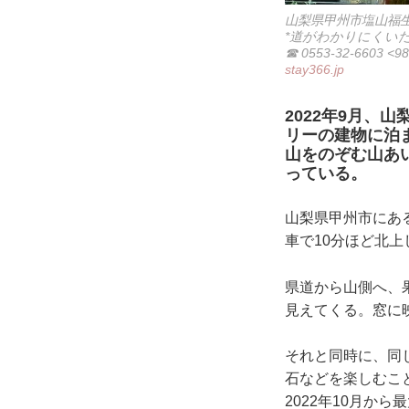
山梨県甲州市塩山福生里
*道がわかりにくいためア
☎ 0553-32-6603 
stay366.jp
2022年9月、
リーの建物に泊ま
山をのぞむ山あ
っている。
山梨県甲州市にある
車で10分ほど
県道から山側へ、
見えてくる。窓に映
それと同時に、同し
石などを楽しむこと
2022年10月か