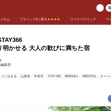
コラム
ブラインド5ツ星
★★★★★
フードペアリング
ワ
STAY366
り明かせる 大人の歓びに満ちた宿
8
国編集部
リーに泊まる
山梨県
甲府市
STAY366
98WINEs
98BEERs
オーベ