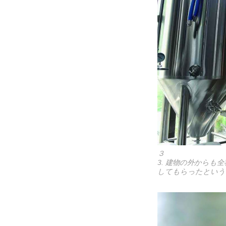
３
3. 建物の外から
してもらったという