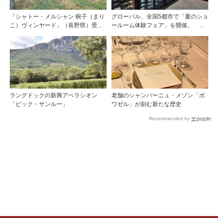
「シャトー・メルシャン 椀子（まり
グローバル、全国5都市で「夏のショ
こ）ヴィンヤード」（長野県）受け
ールーム体験フェア」を開催。 ワ
継がれ、そして拓く。新たなメルロ
イン関連機器を実機で比較・体
の魅力
験！！
ラングドックの新興アペラシオン
老舗のシャンパーニュ・メゾン「ボ
「ピック・サンルー」
ワゼル」が刻む新たな歴史
Recommended by