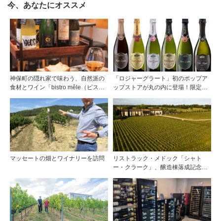
今、あなたにオススメ
神保町の隠れ家で味わう、自然派の
「ロジャーグラート」初のポップア
食材とワイン「bistro mêle（ビスト
ップストアが丸の内に登場！限定キ
ロ メレ）」
ュヴェもグラスで楽しめる3日間
マッセートの畑とワイナリーを訪問
リストラック・メドック「シャト
ー・クラーク」、醸造棟落成記念夕
食会を開催