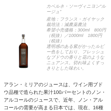
カベルネ・ソーヴィニヨン“ル
ージュ”
産地：フランス・ガイヤック
栽培法：減農薬農法
希望小売価格：300ml 800円
（税抜）／1000ml 1800円
（税抜）
透明感のある紫がかったルビ
ー色をしており、フレッシュ
なブドウの香りと花のような
ニュアンス。切れ味よくすっ
きりとした味わい。
アラン・ミリアのジュースは、ワイン用ブド
ウ品種で造られた果汁100パーセントのノン・
アルコールのジュースで、近年、ノン・アル
コールの需要が高まる日本では、現在、16種