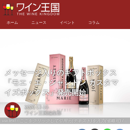
ホーム
ニュース
イベント
コラム
メッセージ入りのギフトボックス
「モエ・エ・シャンドン カスタマ
イズボックス」発売開始
2020-12-10
ワイン王国編集部
via text - ここをクリックして引用元(テキスト)を入力(省略可) / site.to.link.com - ここをクリックして引用元を入力(省略可)