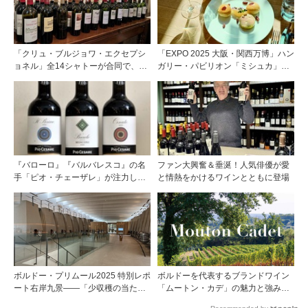
「クリュ・ブルジョワ・エクセプシ
「EXPO 2025 大阪・関西万博」ハン
ョネル」全14シャトーが合同で、ジ
ガリー・パビリオン「ミシュカ」キ
ャーナリストを対象とした試飲会を
ッチン＆バーがスゴイ！
パリで開催
『バローロ』『バルバレスコ』の名
ファン大興奮＆垂涎！人気俳優が愛
手「ピオ・チェーザレ」が注力し
と情熱をかけるワインとともに登場
た“シングル・ヴィンヤード（単一
畑）”シリーズ！
ボルドー・プリムール2025 特別レポ
ボルドーを代表するブランドワイン
ート右岸九景――「少収穫の当たり
「ムートン・カデ」の魅力と強みを
年」を巡る旅 後編ポムロール／サ
探る