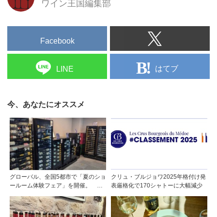
ワイン王国編集部
Facebook
はてブ
LINE
今、あなたにオススメ
グローバル、全国5都市で「夏のショ
クリュ・ブルジョワ2025年格付け発
ールーム体験フェア」を開催。 ワ
表厳格化で170シャトーに大幅減少
イン関連機器を実機で比較・体
験！！