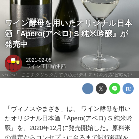
ワイン酵母を用いたオリジナル日本
酒『Apero(アペロ) S 純米吟醸』が
発売中
2021-02-08
ワイン王国編集部
via text - ここをクリックして引用元(テキスト)を入力(省略可) / site.to.link.com - ここをクリックして引用元を入力(省略可)
「ヴィノスやまざき」は、 ワイン酵母を用い
たオリジナル日本酒『Apero(アペロ) S 純米吟
醸』を、2020年12月に発売開始した。原料米
の選定からコンセプトに至るまで試行錯誤を