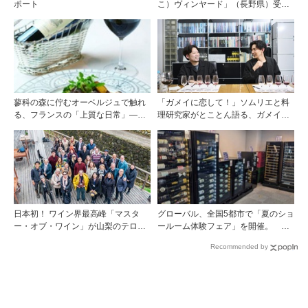
ポート
こ）ヴィンヤード」（長野県）受け
継がれ、そして拓く。新たなメルロ
の魅力
蓼科の森に佇むオーベルジュで触れ
「ガメイに恋して！」ソムリエと料
る、フランスの「上質な日常」――
理研究家がとことん語る、ガメイの
ホテル ドゥ ラルパージュ――
魅力大解剖！
日本初！ ワイン界最高峰「マスタ
グローバル、全国5都市で「夏のショ
ー・オブ・ワイン」が山梨のテロワ
ールーム体験フェア」を開催。 ワ
ールを視察
イン関連機器を実機で比較・体
Recommended by
験！！