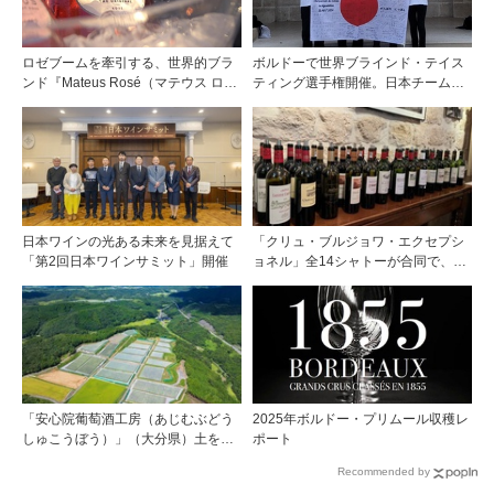
ロゼブームを牽引する、世界的ブラ
ボルドーで世界ブラインド・テイス
ンド『Mateus Rosé（マテウス ロ
ティング選手権開催。日本チームが4
ゼ』その美味しさの秘密
位入賞！
日本ワインの光ある未来を見据えて
「クリュ・ブルジョワ・エクセプシ
「第2回日本ワインサミット」開催
ョネル」全14シャトーが合同で、ジ
ャーナリストを対象とした試飲会を
パリで開催
「安心院葡萄酒工房（あじむぶどう
2025年ボルドー・プリムール収穫レ
しゅこうぼう）」（大分県）土を作
ポート
り、ブドウに向き合い―畑の進化が
Recommended by
ワインに実を結ぶ