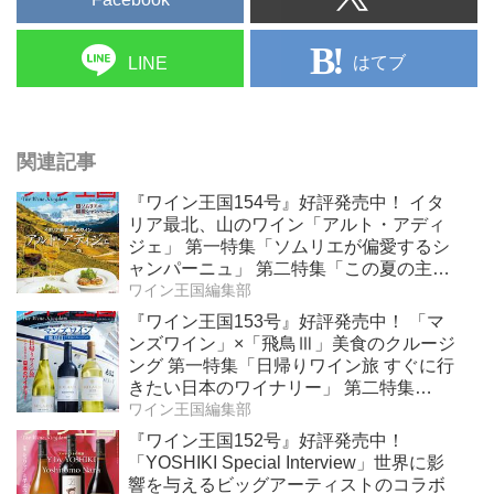
はてブ
LINE
関連記事
『ワイン王国154号』好評発売中！ イタ
リア最北、山のワイン「アルト・アディ
ジェ」 第一特集「ソムリエが偏愛するシ
ャンパーニュ」 第二特集「この夏の主
役！ ナチュラルなロゼワイン」
ワイン王国編集部
『ワイン王国153号』好評発売中！ 「マ
ンズワイン」×「飛鳥Ⅲ」美食のクルージ
ング 第一特集「日帰りワイン旅 すぐに行
きたい日本のワイナリー」 第二特集
「Bordeaux Primeur Report2025」
ワイン王国編集部
『ワイン王国152号』好評発売中！
「YOSHIKI Special Interview」世界に影
響を与えるビッグアーティストのコラボ