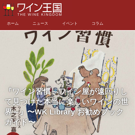
ホーム
ニュース
イベント
コラム
『ワイン習慣～ワイン屋が遠回りし
て見つけた本当に楽しいワインの世
界～』〜WK Library お勧めブック
ガイド〜