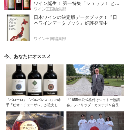
ワイン誕生！ 第一特集「シュワッ！ と学
ぶスパークリングワイン」 第二特集「カ
ワイン王国編集部
リフォルニア“軽旨”が美味しい」
日本ワインの決定版データブック！『日
本ワインデータブック』好評発売中
ワイン王国編集部
今、あなたにオススメ
『バローロ』『バルバレスコ』の名
「1855年公式格付けシャトー協議
手「ピオ・チェーザレ」が注力し
会」フィリップ・カステジャ会長イ
た“シングル・ヴィンヤード（単一
ンタビュー 時間が価値を刻む——
畑）”シリーズ！
1855年格付け、170年目の再評価