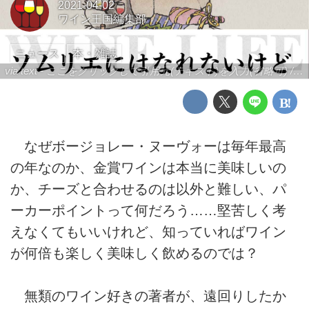
2021-04-02
ワイン王国編集部
ニュース
本・雑誌
via text - ここをクリックして引用元(テキスト)を入力(省略可) / site.to.link.com - ここをクリックして引用元を入力(省略可)
なぜボージョレー・ヌーヴォーは毎年最高
の年なのか、金賞ワインは本当に美味しいの
か、チーズと合わせるのは以外と難しい、パ
ーカーポイントって何だろう……堅苦しく考
えなくてもいいけれど、知っていればワイン
が何倍も楽しく美味しく飲めるのでは？
無類のワイン好きの著者が、遠回りしたか