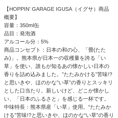
いた方の中から抽選で15名様に、
HOPPIN' GARAGEロゴ入りの
【HOPPIN' GARAGE IGUSA（イグサ）商品
「BLUE SEED BAG®」、または
概要】
「IGUSA」のアソートセットが当
容量：350ml缶
たる！
品目：発泡酒
アルコール分：5%
商品コンセプト：日本の和の心、「畳(たた
み)」。熊本県が日本一の収穫量を誇る「い
草」を使い、誰もが知るあの懐かしい日本の
香りを詰め込みました。"たたみかける"苦味!?
と思いきや、ほのかな"い草"の香りとスッキリ
とした口当たり。新しいけど、どこか懐かし
い、「日本のふるさと」を感じる一杯です。
中味特長：熊本県産「い草」使用。“たたみか
ける”苦味!?と思いきや、ほのかな“い草”の香り