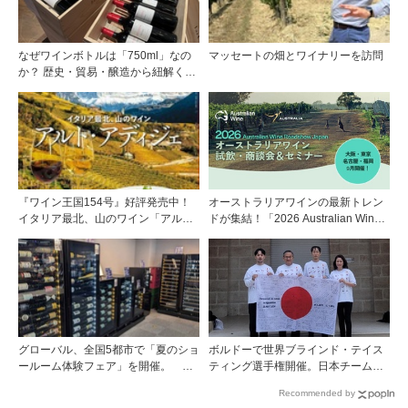
なぜワインボトルは「750ml」なの
マッセートの畑とワイナリーを訪問
か？ 歴史・貿易・醸造から紐解く4
つの仮説
『ワイン王国154号』好評発売中！
オーストラリアワインの最新トレン
イタリア最北、山のワイン「アル
ドが集結！「2026 Australian Wine
ト・アディジェ」第一特集「ソムリ
Roadshow Japan」9月に全国4都市
エが偏愛するシャンパーニュ」第二
で開催
特集「この夏の主役！ ナチュラルな
ロゼワイン」
グローバル、全国5都市で「夏のショ
ボルドーで世界ブラインド・テイス
ールーム体験フェア」を開催。 ワ
ティング選手権開催。日本チームが4
イン関連機器を実機で比較・体
位入賞！
Recommended by
験！！