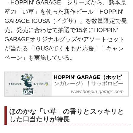
「HOPPIN’ GARAGE」シリーズから、熊本県
産の「い草」を使った新作ビール「HOPPIN'
GARAGE IGUSA（イグサ）」を数量限定で発
売。発売に合わせて抽選で15名にHOPPIN’
GARAGEオリジナルグッズやアソートセット
が当たる「IGUSAでくまもと応援！！キャン
ペーン」も実施している。
HOPPIN' GARAGE（ホッピ
ンガレージ）｜サッポロビー
ル
www.hoppin-garage.com
HOPPIN' GARAGEは、社外の魅
力的な人々の人生ストーリーをも
ほのかな「い草」の香りとスッキリと
とに多様性あふれるビールを生み
した口当たりが特長
出し、そのストーリーを味わいな
がら飲むという、これまでにない