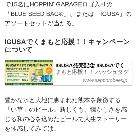
で15名にHOPPIN' GARAGEロゴ入りの
「BLUE SEED BAG®」、または「IGUSA」の
アソートセットが当たる。
IGUSAでくまもと応援！！キャンペーン
について
IGUSA発売記念 IGUSAでく
まもと応援！！ ハッシュタグ
ツイートキャンペーン| キャ
www.sapporobeer.jp
ンペーン | サッポロビール
「★乾杯をもっとおいしく。」
豊かな水と大地に恵まれた熊本を象徴する
HOPPIN' GARAGE公式Twitterア
「い草」のビール。新しくも、懐かしさを感
カウントをフォローし、キャンペ
ーン投稿を引用して、指定のハッ
じる和の心を込めたビールで人生ストーリー
シュタグをつけて、熊本への応援
を体感してみては。
メッセージをツイートしていただ