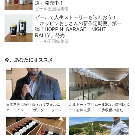
道」発売中！
ビール王国編集部
ビールで人生ストーリーも味わおう！
「ホッピンおじさんの新作定期便」第一
弾「HOPPIN’ GARAGE NIGHT
RALLY」発売
ビール王国編集部
今、あなたにオススメ
日本料理に寄り添うカリフォルニ
ボルドー・プリムール2025 特別レポ
ア・ワイン──「ザンダー・ソーレ
ート右岸九景――「少収穫の当たり
ン・ワインズ」創設者ザンダー・ソ
年」を巡る旅 後編ポムロール／サ
ーレン氏が語るワイン造り
ンテミリオン 有力9シャトー訪問記