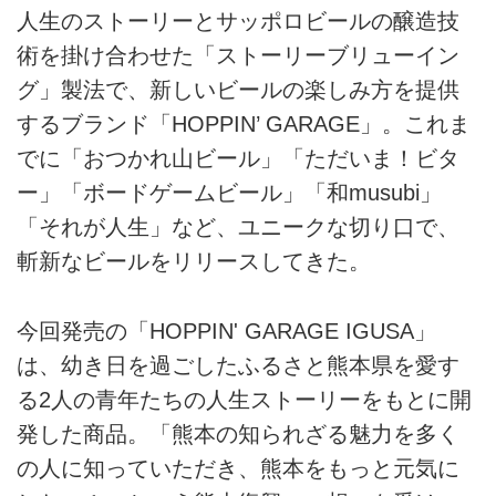
ビールの楽しみ方をお届けしま
人生のストーリーとサッポロビールの醸造技
す。新作ビールを2カ月に1回お届
術を掛け合わせた「ストーリーブリューイン
けする定期便サービスも展開中で
す。
グ」製法で、新しいビールの楽しみ方を提供
するブランド「HOPPIN’ GARAGE」。これま
でに「おつかれ山ビール」「ただいま！ビタ
ー」「ボードゲームビール」「和musubi」
「それが人生」など、ユニークな切り口で、
斬新なビールをリリースしてきた。
今回発売の「HOPPIN' GARAGE IGUSA」
は、幼き日を過ごしたふるさと熊本県を愛す
る2人の青年たちの人生ストーリーをもとに開
発した商品。「熊本の知られざる魅力を多く
の人に知っていただき、熊本をもっと元気に