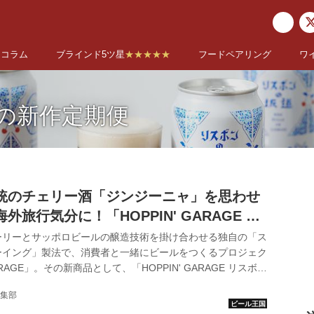
コラム
ブラインド5ツ星
★★★★★
フードペアリング
ワ
の新作定期便
統のチェリー酒「ジンジーニャ」を思わせ
外旅行気分に！「HOPPIN' GARAGE リ
道」発売中！
ーリーとサッポロビールの醸造技術を掛け合わせる独自の「ス
ーイング」製法で、消費者と一緒にビールをつくるプロジェク
ARAGE」。その新商品として、「HOPPIN' GARAGE リスボン
定で発売された。同商品は2カ月に1回新作のビールが届く
集部
んの新作定期便」の新作として12月に届く商品（12月お届