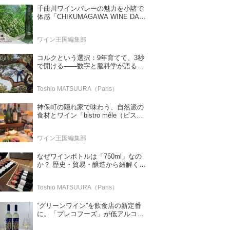
千曲川ワインバレーの魅力を小諸で
体感「CHIKUMAGAWA WINE DAYS
2026」9月5・6日に開催！！
ワイン王国編集部
コルクという選択：9年育てて、3秒
で開ける——数字と脳科学が語る栓
の理由
Toshio MATSUURA（Paris）
神保町の隠れ家で味わう、自然派の
食材とワイン「bistro mêle（ビスト
ロ メレ）」
ワイン王国編集部
なぜワインボトルは「750ml」なの
か？ 歴史・貿易・醸造から紐解く4
つの仮説
Toshio MATSUURA（Paris）
“グリーンワイン”を飲食店の新定番
に。「プレコフーズ」が低アルコー
ルのポルトガル産ワインをPB展開