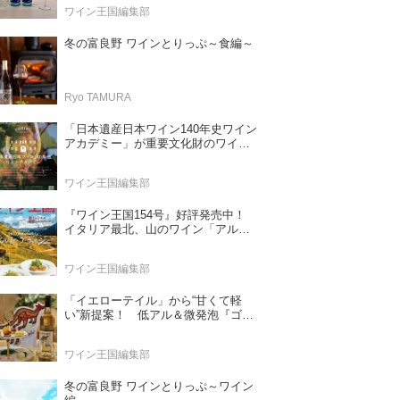
ワイン王国編集部
冬の富良野 ワインとりっぷ～食編～
Ryo TAMURA
「日本遺産日本ワイン140年史ワイン
アカデミー」が重要文化財のワイナ
リー「牛久シャトー」で開講！
（2026年6月28日応募締め切り）
ワイン王国編集部
『ワイン王国154号』好評発売中！
イタリア最北、山のワイン「アル
ト・アディジェ」 第一特集「ソムリ
エが偏愛するシャンパーニュ」 第二
ワイン王国編集部
特集「この夏の主役！ ナチュラルな
ロゼワイン」
「イエローテイル」から“甘くて軽
い”新提案！ 低アル＆微発泡『ゴー
ルドモスカート』登場
ワイン王国編集部
冬の富良野 ワインとりっぷ～ワイン