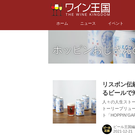
ホーム
ニュース
イベント
ホッピンおじさん
リスボン伝
るビールで海
スボンの坂
人々の人生スト
トーリーブリュ
ト「HOPPIN’G
の坂道」が数量限
ビール王国編
「ホッピンおじさ