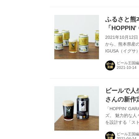
け分の申込み受付
リスボンの坂道 | 
ンジーニャ」を思
ふるさと熊
「HOPPIN
応援キャン
2021年10月1
から、熊本県産の「
IGUSA（イグ
HOPPIN’ G
ビール王国編
まもと応援！！キャ
ンガレージ）｜サッ
人生ストーリー
味わいながら飲む
ビールで人
さんの新作定
NIGHT RA
「HOPPIN’ 
ズ。 魅力的な
を設計する「ス
生ストーリーが詰
ビール王国編
GARAGE」か