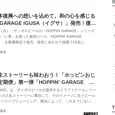
は終了。現在は2022年2月新作商品からの申込みを受付中）
HOPPIN' GARAGE | できたらいいな。を、つくろう。 「ジ
わせるラブリー＆ジューシーな味わいを表...
本復興への想いを込めて。和の心を感じる
' GARAGE IGUSA（イグサ）」発売！復興
ペーンも実施中
2日（火）、サッポロビールの「HOPPIN’ GARAGE」シリーズ
い草」を使った新作ビール「HOPPIN' GARAGE
サ）」を数量限定で発売。発売に合わせて抽選で15名に
ARAGEオリジナルグッズやアソートセットが当たる「IGUSAでく
集部
ンペーン」も実施している。 HOPPIN' GARAGE（ホッピ
ポロビール HOPPIN' GARAGEは、社外の魅力的な人々の
をもとに多様性あふれるビールを生み出し、そのストーリーを
という、これまでにないビールの楽...
生ストーリーも味わおう！「ホッピンおじ
期便」第一弾「HOPPIN’ GARAGE
LLY」発売
GARAGE」は、サッポロビールが提供するクラフトビールシリー
人々の人生ストーリーに着目して、そのイメージに合うビール
トーリーブリューイング」製法によって、これまでにない、人
まったビールを醸造するブランドだ。 その「HOPPIN’
T
集部
ら2カ月に一度、限定ビールとフラッグシップの「ホッピンおじ