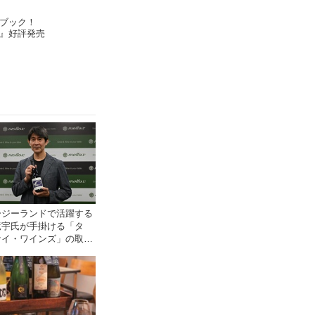
ブック！
』好評発売
ージーランドで活躍する
竜宇氏が手掛ける「タ
ケイ・ワインズ」の取り
をモトックスが開始