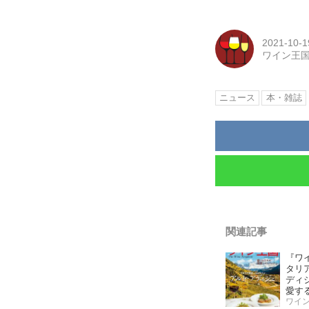
2021-10-1
ワイン王
ニュース
本・雑誌
関連記事
『ワ
タリ
ディ
愛す
「こ
ワイ