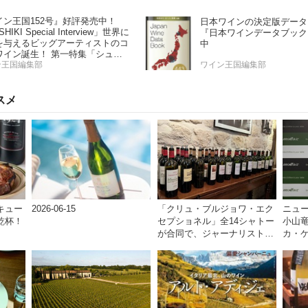
ン」
Report2025」
イン王国152号』好評発売中！
日本ワインの決定版データ
HIKI Special Interview」世界に
『日本ワインデータブック
を与えるビッグアーティストのコ
中
ワイン誕生！ 第一特集「シュワ
 と学ぶスパークリングワイン」
ン王国編集部
ワイン王国編集部
特集「カリフォルニア“軽旨”が美
い」
スメ
キュー
2026-06-15
「クリュ・ブルジョワ・エク
ニュ
乾杯！
セプショネル」全14シャトー
小山
が合同で、ジャーナリストを
カ・
対象とした試飲会をパリで開
扱い
催