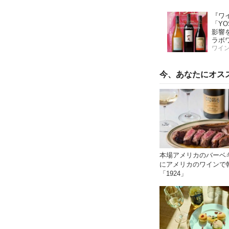
ワイ
『ワ
「YOS
影響
ラボ
ッ！
ワイ
第二
味し
今、あなたにオス
本場アメリカのバーベ
にアメリカのワインで
「1924」