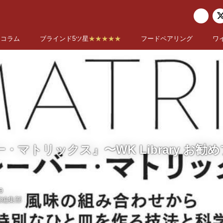
コラム
ブラインド5ツ星
★★★★★
フードペアリング
ワ
・マトリックス』〜WK Library お勧
9
国編集部