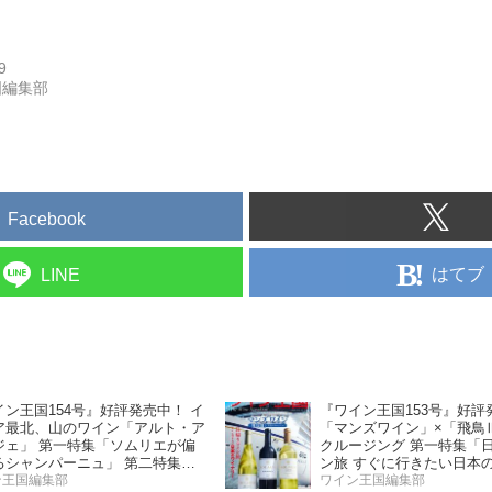
9
国編集部
Facebook
はてブ
LINE
イン王国154号』好評発売中！ イ
『ワイン王国153号』好評
ア最北、山のワイン「アルト・ア
「マンズワイン」×「飛鳥
ジェ」 第一特集「ソムリエが偏
クルージング 第一特集「
るシャンパーニュ」 第二特集
ン旅 すぐに行きたい日本
の夏の主役！ ナチュラルなロゼ
ン王国編集部
ー」 第二特集「Bordeaux P
ワイン王国編集部