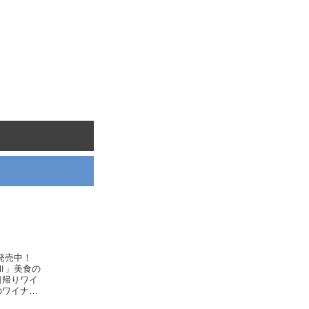
発売中！
Ⅲ」美食の
日帰りワイ
のワイナリ
rimeur