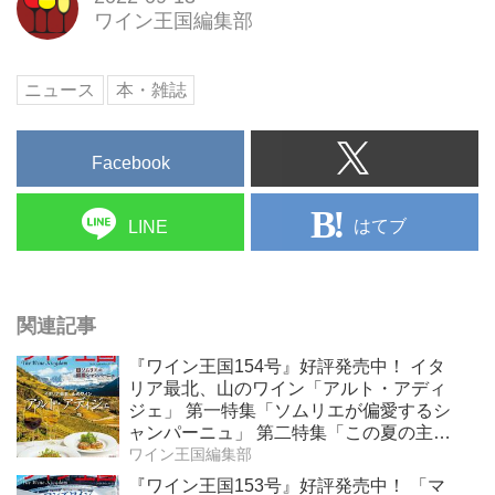
ワイン王国編集部
ニュース
本・雑誌
Facebook
はてブ
LINE
関連記事
『ワイン王国154号』好評発売中！ イタ
リア最北、山のワイン「アルト・アディ
ジェ」 第一特集「ソムリエが偏愛するシ
ャンパーニュ」 第二特集「この夏の主
役！ ナチュラルなロゼワイン」
ワイン王国編集部
『ワイン王国153号』好評発売中！ 「マ