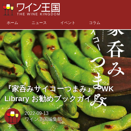
ホーム
ニュース
イベント
コラム
『家呑みサイコーつまみ』〜WK
Library お勧めブックガイド〜
2022-09-13
ワイン王国編集部