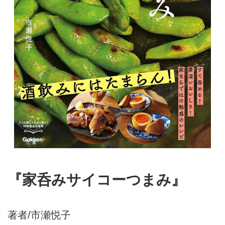
『家呑みサイコーつまみ』
著者/市瀬悦子