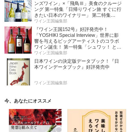
ンズワイン」×「飛鳥Ⅲ」美食のクルージ
ング 第一特集「日帰りワイン旅 すぐに行
きたい日本のワイナリー」 第二特集
「Bordeaux Primeur Report2025」
ワイン王国編集部
『ワイン王国152号』好評発売中！
「YOSHIKI Special Interview」世界に影
響を与えるビッグアーティストのコラボ
ワイン誕生！ 第一特集「シュワッ！ と学
ぶスパークリングワイン」 第二特集「カ
ワイン王国編集部
リフォルニア“軽旨”が美味しい」
日本ワインの決定版データブック！『日
本ワインデータブック』好評発売中
ワイン王国編集部
今、あなたにオススメ