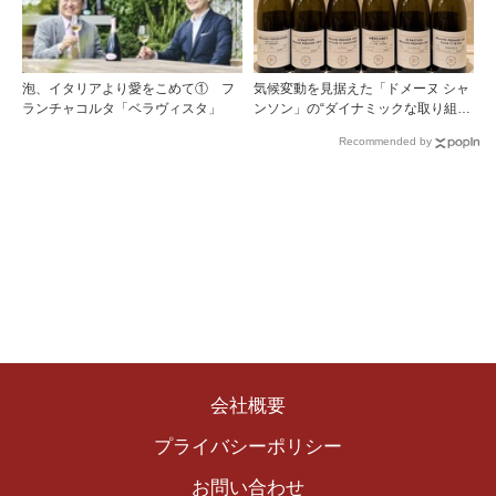
泡、イタリアより愛をこめて① フ
気候変動を見据えた「ドメーヌ シャ
ランチャコルタ「ベラヴィスタ」
ンソン」の“ダイナミックな取り組
み”
Recommended by
会社概要
プライバシーポリシー
お問い合わせ