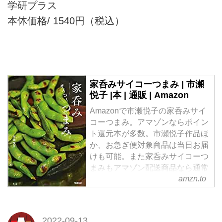
学研プラス
本体価格/ 1540円（税込）
家呑みサイコーつまみ | 市瀬
悦子 |本 | 通販 | Amazon
Amazonで市瀬悦子の家呑みサイ
コーつまみ。アマゾンならポイン
ト還元本が多数。市瀬悦子作品ほ
か、お急ぎ便対象商品は当日お届
けも可能。また家呑みサイコーつ
まみもアマゾン配送商品なら通常
amzn.to
配送無料。
2022-09-13