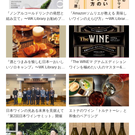
『ノンアルコールドリンクの発想と
『Amazonソムリエが教える 美味し
組み立て』〜WK Library お勧めブッ
いワインのえらび方』〜WK Library
クガイド〜
お勧めブックガイド〜
『酒とつまみを愉しむ日本一おいし
『The WINEマ グナムエディション
いソロキャンプ』〜WK Library お勧
ワインを極めたい人のマスター&テ
めブックガイド〜
イスティングバイブル』〜WK
Library お勧めブックガイド〜
日本ワインの光ある未来を見据えて
エトナのワイン「トルナトーレ」と
「第2回日本ワインサミット」開催
和食のペアリング