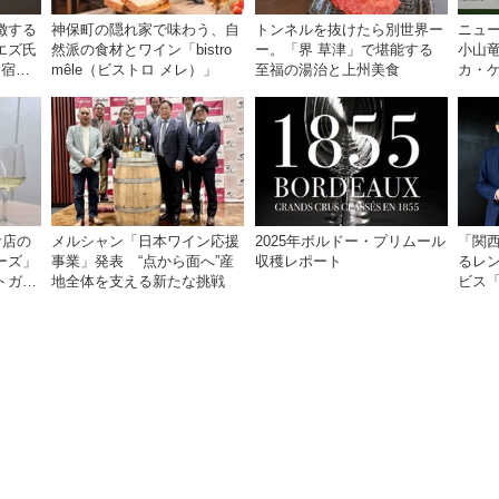
徴する
神保町の隠れ家で味わう、自
トンネルを抜けたら別世界ー
ニュ
エズ氏
然派の食材とワイン「bistro
ー。「界 草津」で堪能する
小山
に宿る
mêle（ビストロ メレ）」
至福の湯治と上州美食
カ・
扱い
食店の
メルシャン「日本ワイン応援
2025年ボルドー・プリムール
「関
ーズ」
事業」発表 “点から面へ”産
収穫レポート
るレ
トガル
地全体を支える新たな挑戦
ビス「L
を三
ムリエ
問！