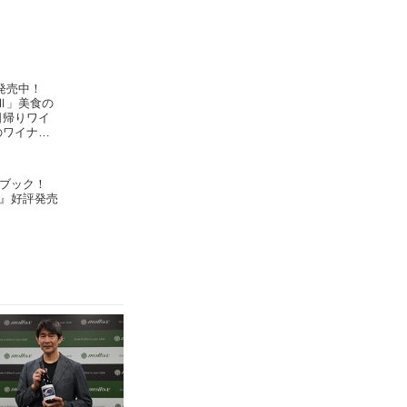
発売中！
Ⅲ」美食の
日帰りワイ
のワイナリ
rimeur
ブック！
』好評発売