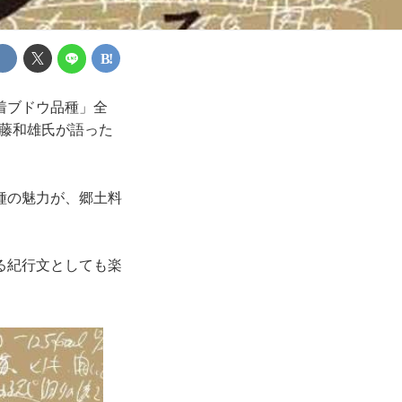
着ブドウ品種」全
内藤和雄氏が語った
種の魅力が、郷土料
る紀行文としても楽