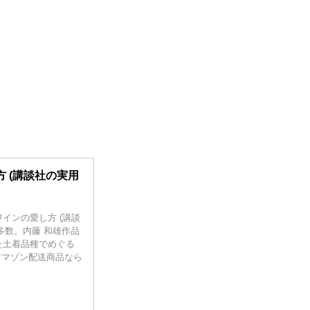
 (講談社の実用
ワインの愛し方 (講談
多数。内藤 和雄作品
た土着品種でめぐる
もアマゾン配送商品なら