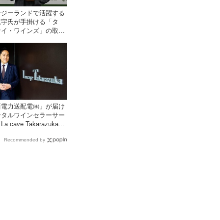
ージーランドで活躍する
竜宇氏が手掛ける「タ
ケイ・ワインズ」の取り
をモトックスが開始
西電力送配電㈱」が届け
ンタルワインセラーサー
a cave Takarazuka」
ツ星レストランシェフソ
Recommended by
の塚元 晃氏が初訪