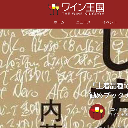
ホーム
ニュース
イベント
『土着品種で
勧めブック
2022-12-2
ワイン王
ニュース
本・雑誌