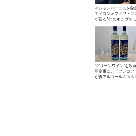
≪シャンパーニュを象
アイコン≫ブノワ・ゴ
が語る3つのキュヴェ
思想
“グリーンワイン”を飲
新定番に。「プレコフ
が低アルコールのポル
産ワインをPB展開