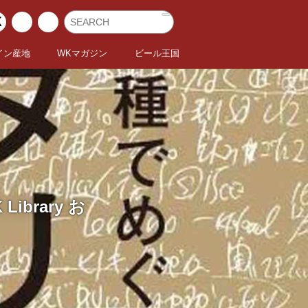
イン産地
WKマガジン
ビール王国
brary お