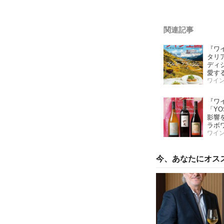
関連記事
『ワ
タリ
ディ
愛す
「こ
ワイ
ワイ
『ワ
「YOS
影響
ラボ
ッ！
ワイ
第二
味し
今、あなたにオス