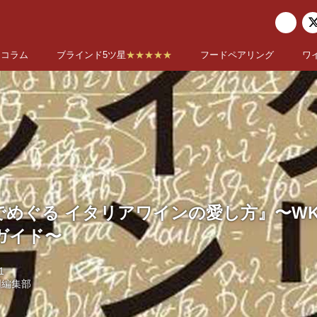
コラム
ブラインド5ツ星
★★★★★
フードペアリング
ワ
めぐる イタリアワインの愛し方』〜WK Li
ガイド〜
1
国編集部