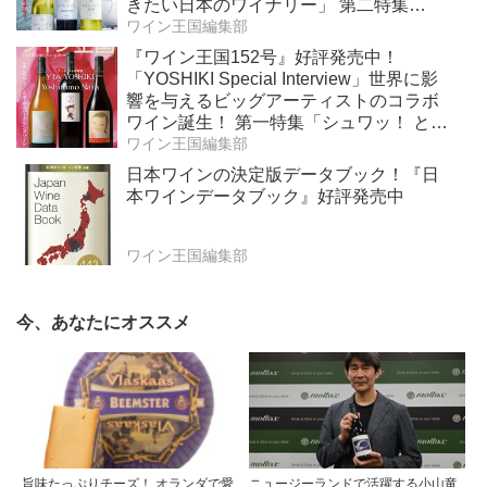
きたい日本のワイナリー」 第二特集
「Bordeaux Primeur Report2025」
ワイン王国編集部
『ワイン王国152号』好評発売中！
「YOSHIKI Special Interview」世界に影
響を与えるビッグアーティストのコラボ
ワイン誕生！ 第一特集「シュワッ！ と学
ぶスパークリングワイン」 第二特集「カ
ワイン王国編集部
リフォルニア“軽旨”が美味しい」
日本ワインの決定版データブック！『日
本ワインデータブック』好評発売中
ワイン王国編集部
今、あなたにオススメ
旨味たっぷりチーズ！ オランダで愛
ニュージーランドで活躍する小山竜