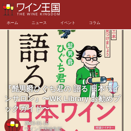
ホーム
ニュース
イベント
コラム
『髭男爵ひぐち君の 語る 日本ワイ
ンサロン』〜WK Library お勧めブ
ックガイド〜
2023-01-10
ワイン王国編集部