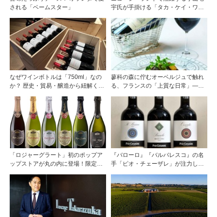
される「ベームスター」
宇氏が手掛ける「タカ・ケイ・ワイ
ンズ」の取り扱いをモトックスが開
始
なぜワインボトルは「750ml」なの
蓼科の森に佇むオーベルジュで触れ
か？ 歴史・貿易・醸造から紐解く4
る、フランスの「上質な日常」――
つの仮説
ホテル ドゥ ラルパージュ――
「ロジャーグラート」初のポップア
『バローロ』『バルバレスコ』の名
ップストアが丸の内に登場！限定キ
手「ピオ・チェーザレ」が注力し
ュヴェもグラスで楽しめる3日間
た“シングル・ヴィンヤード（単一
畑）”シリーズ！