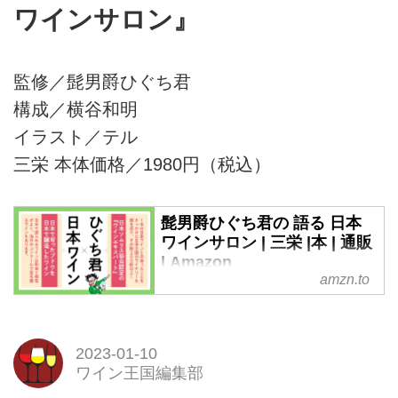
ワインサロン』
監修／髭男爵ひぐち君
構成／横谷和明
イラスト／テル
三栄 本体価格／1980円（税込）
髭男爵ひぐち君の 語る 日本
ワインサロン | 三栄 |本 | 通販
| Amazon
amzn.to
Amazonで三栄の髭男爵ひぐち君
の 語る 日本ワインサロン。アマ
ゾンならポイント還元本が多数。
三栄作品ほか、お急ぎ便対象商品
2023-01-10
は当日お届けも可能。また髭男爵
ワイン王国編集部
ひぐち君の 語る 日本ワインサロ