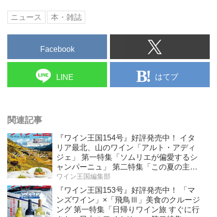
ンもアマゾン配送商品なら通常配
ニュース
本・雑誌
送無料。
Facebook
はてブ
LINE
関連記事
『ワイン王国154号』好評発売中！ イタ
リア最北、山のワイン「アルト・アディ
ジェ」 第一特集「ソムリエが偏愛するシ
ャンパーニュ」 第二特集「この夏の主
役！ ナチュラルなロゼワイン」
ワイン王国編集部
『ワイン王国153号』好評発売中！ 「マ
ンズワイン」×「飛鳥Ⅲ」美食のクルージ
ング 第一特集「日帰りワイン旅 すぐに行