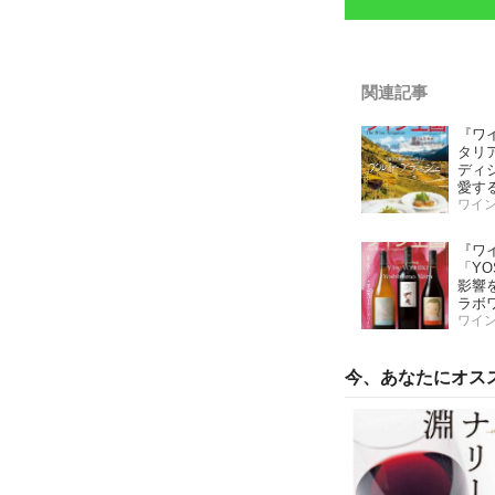
関連記事
『ワ
タリ
ディ
愛す
「こ
ワイ
ワイ
『ワ
「YOS
影響
ラボ
ッ！
ワイ
第二
味し
今、あなたにオス