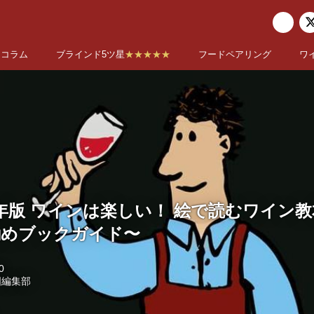
コラム
ブラインド5ツ星
★★★★★
フードペアリング
ワ
2年版 ワインは楽しい！ 絵で読むワイン
 お勧めブックガイド〜
0
国編集部