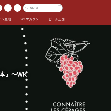
イン産地
WKマガジン
ビール王国
教本』〜WK