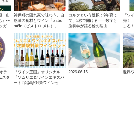
淵 出
神保町の隠れ家で味わう、自
コルクという選択：9年育て
『ワ
ち』〜
然派の食材とワイン「bistro
て、3秒で開ける——数字と
売！
ックガイ
mêle（ビストロ メレ）」
脳科学が語る栓の理由
まる
行くワ
オラ
『ワイン王国』オリジナル
2026-06-15
世界ワ
ムスタ
「ソムリエ＆ワインエキスパ
ート2次試験対策ワインセッ
ト」予約開始！