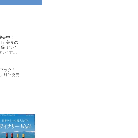
発売中！
Ⅲ」美食の
日帰りワイ
のワイナリ
rimeur
ブック！
』好評発売