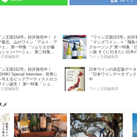
イン王国154号』好評発売中！ イ
『ワイン王国153号』好評
ア最北、山のワイン「アルト・ア
「マンズワイン」×「飛鳥
ジェ」 第一特集「ソムリエが偏
クルージング 第一特集「
るシャンパーニュ」 第二特集
ン旅 すぐに行きたい日本
の夏の主役！ ナチュラルなロゼ
ン王国編集部
ー」 第二特集「Bordeaux P
ワイン王国編集部
ン」
Report2025」
イン王国152号』好評発売中！
日本ワインの決定版データ
HIKI Special Interview」世界に
『日本ワインデータブック
を与えるビッグアーティストのコ
中
ワイン誕生！ 第一特集「シュワ
 と学ぶスパークリングワイン」
ン王国編集部
ワイン王国編集部
特集「カリフォルニア“軽旨”が美
い」
スメ