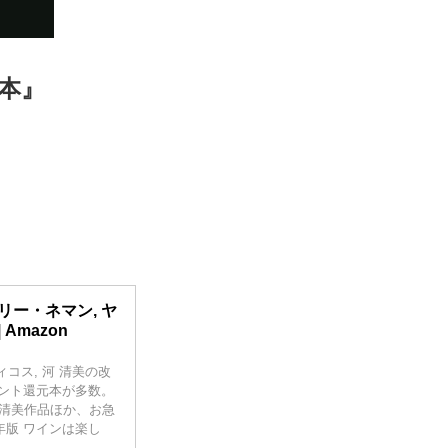
教本』
ェリー・ネマン, ヤ
 Amazon
ィコス, 河 清美の改
イント還元本が多数。
 清美作品ほか、お急
年版 ワインは楽し