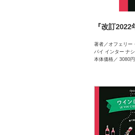
『改訂202
著者／オフェリー
パイ インター ナ
本体価格／ 3080