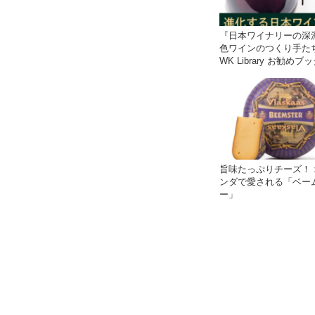
『日本ワイナリーの深
色ワインのつくり手た
WK Library お勧めブ
ド〜
旨味たっぷりチーズ！ 
ンダで愛される「ベー
ー」