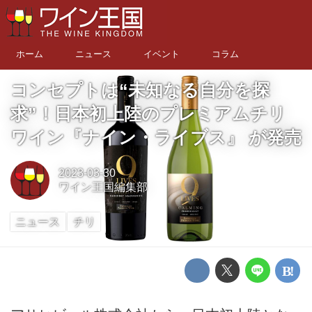
ホーム
ニュース
イベント
コラム
コンセプトは“未知なる自分を探
求”！日本初上陸のプレミアムチリ
ワイン『ナイン・ライブス』 が発売
2023-03-30
ワイン王国編集部
ニュース
チリ