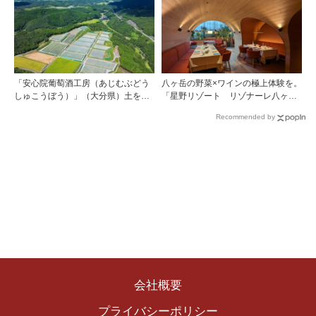
「安心院葡萄酒工房（あじむぶどう
八ヶ岳の野菜×ワインの極上体験を。
しゅこうぼう）」（大分県）土を作
「星野リゾート リゾナーレ八ヶ
り、ブドウに向き合い―畑の進化が
岳」のメインダイニング「OTTO
Recommended by
ワインに実を結ぶ
SETTE」がリニューアルオープン！
会社概要
プライバシーポリシー