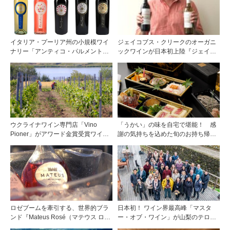
イタリア・プーリア州の小規模ワイ
ジェイコブス・クリークのオーガニ
ナリー「アンティコ・パルメント」
ックワインが日本初上陸『ジェイコ
のワイン5種が日本初上陸
ブス・クリーク』
ウクライナワイン専門店「Vino
「うかい」の味を自宅で堪能！ 感
Pioner」がアワード金賞受賞ワイン
謝の気持ちを込めた旬のお持ち帰り
を含む8銘柄の販売を開始！
料理
ロゼブームを牽引する、世界的ブラ
日本初！ ワイン界最高峰「マスタ
ンド『Mateus Rosé（マテウス ロ
ー・オブ・ワイン」が山梨のテロワ
ゼ』その美味しさの秘密
ールを視察