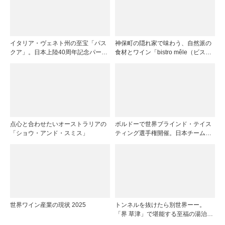
イタリア・ヴェネト州の至宝「パス
神保町の隠れ家で味わう、自然派の
クア」。日本上陸40周年記念パーテ
食材とワイン「bistro mêle（ビスト
ィーを開催
ロ メレ）」
点心と合わせたいオーストラリアの
ボルドーで世界ブラインド・テイス
「ショウ・アンド・スミス」
ティング選手権開催。日本チームが4
位入賞！
世界ワイン産業の現状 2025
トンネルを抜けたら別世界ーー。
「界 草津」で堪能する至福の湯治と
上州美食