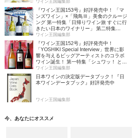
役！ ナチュラルなロゼワイン」
ワイン王国編集部
『ワイン王国153号』好評発売中！ 「マ
ンズワイン」×「飛鳥Ⅲ」美食のクルージ
ング 第一特集「日帰りワイン旅 すぐに行
きたい日本のワイナリー」 第二特集
「Bordeaux Primeur Report2025」
ワイン王国編集部
『ワイン王国152号』好評発売中！
「YOSHIKI Special Interview」世界に影
響を与えるビッグアーティストのコラボ
ワイン誕生！ 第一特集「シュワッ！ と学
ぶスパークリングワイン」 第二特集「カ
ワイン王国編集部
リフォルニア“軽旨”が美味しい」
日本ワインの決定版データブック！『日
本ワインデータブック』好評発売中
ワイン王国編集部
今、あなたにオススメ