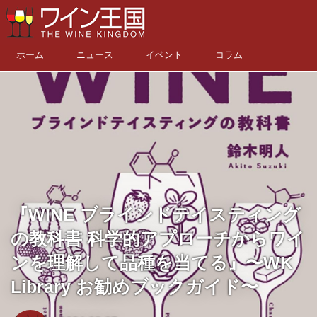
ホーム
ニュース
イベント
コラム
『WINE ブラインドテイスティング
の教科書 科学的アプローチからワイ
ンを理解して品種を当てる』〜WK
Library お勧めブックガイド〜