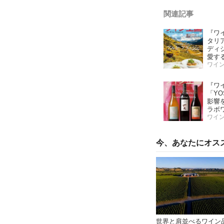
関連記事
『ワ
タリ
ディ
愛す
「こ
ワイ
ワイ
『ワ
「YOS
影響
ラボ
ッ！
ワイ
第二
味し
今、あなたにオス
世界と肩並べるワイン