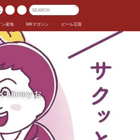
イン産地
WKマガジン
ビール王国
brary お