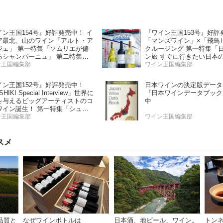
イン王国154号』好評発売中！ イ
『ワイン王国153号』好評
ア最北、山のワイン「アルト・ア
「マンズワイン」×「飛鳥
ジェ」 第一特集「ソムリエが偏
クルージング 第一特集「
るシャンパーニュ」 第二特集
ン旅 すぐに行きたい日本
の夏の主役！ ナチュラルなロゼ
ン王国編集部
ー」 第二特集「Bordeaux P
ワイン王国編集部
ン」
Report2025」
イン王国152号』好評発売中！
日本ワインの決定版データ
HIKI Special Interview」世界に
『日本ワインデータブック
を与えるビッグアーティストのコ
中
ワイン誕生！ 第一特集「シュワ
 と学ぶスパークリングワイン」
ン王国編集部
ワイン王国編集部
特集「カリフォルニア“軽旨”が美
い」
スメ
品質と
なぜワインボトルは
日本酒、地ビール、ワイン。
トン