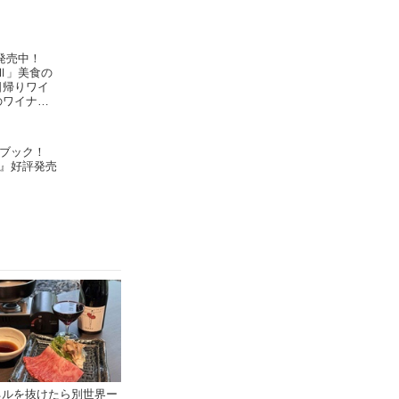
発売中！
Ⅲ」美食の
日帰りワイ
のワイナリ
rimeur
ブック！
』好評発売
ネルを抜けたら別世界ー