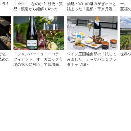
クラギ
「750ml」なのか？ 歴史・貿
酒処・富山の魅力がぎゅっと
ー。
易・醸造から紐解く4つの仮
詰まった「黒部・宇奈月温泉
至福
説
ぶらり町歩き」
で堪
「シャンパーニュ・ニコラ・
ワイン王国編集部の「試して
世界ワ
込めた
フィアット」オーガニック市
みました！」～サバ缶＆サラ
場の拡大に対応して栽培面積
ダナッツ編～
を増加