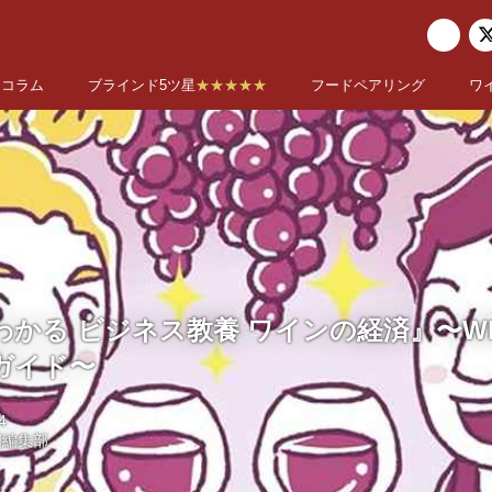
コラム
ブラインド5ツ星
★★★★★
フードペアリング
ワ
かる ビジネス教養 ワインの経済』〜WK Li
ガイド〜
4
国編集部