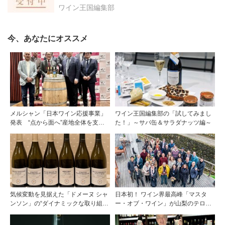
ワイン王国編集部
今、あなたにオススメ
メルシャン「日本ワイン応援事業」
ワイン王国編集部の「試してみまし
発表 “点から面へ”産地全体を支え
た！」～サバ缶＆サラダナッツ編～
る新たな挑戦
気候変動を見据えた「ドメーヌ シャ
日本初！ ワイン界最高峰「マスタ
ンソン」の“ダイナミックな取り組
ー・オブ・ワイン」が山梨のテロワ
み”
ールを視察