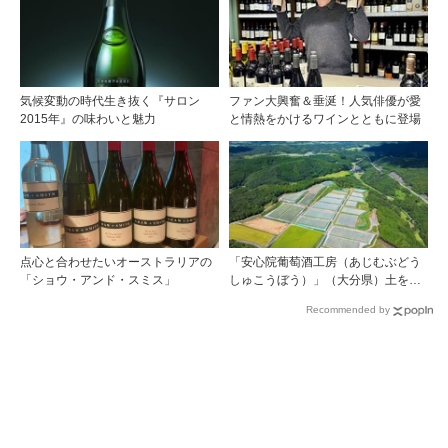
気候変動の時代生き抜く『サロン
ファン大興奮＆垂涎！人気俳優が愛
2015年』の味わいと魅力
と情熱をかけるワインとともに登場
点心と合わせたいオーストラリアの
「安心院葡萄酒工房（あじむぶどう
「ショウ・アンド・スミス」
しゅこうぼう）」（大分県）土を作
り、ブドウに向き合い―畑の進化が
Recommended by
ワインに実を結ぶ