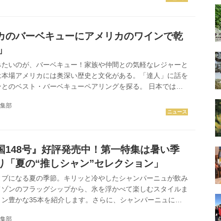
一つの「顔」がある。生まれ育ったアメリカのワシントン州で
んでいるのだ。今回、カイル氏が手がけるワイン『パースー
』を日本のファンやワインラヴァーに届けようと、「ザ・セラ
カのバーベキューにアメリカのワインで乾
開催されたプ...
」
みたいのが、バーベキュー！家族や仲間との気軽なレジャーと
は本場アメリカには奥深い歴史と文化がある。「達人」に話を
ンとのベスト・バーベキューペアリングを探る。 日本では、
いうと「河原で焼肉」のイメージが強いが、「本場アメリカで
集部
、生活、家族、そして物語と、さまざまな要素が組み合わさっ
奥が深く成熟した文化なのです」と日本バーベキュー協会会長
BBQRUB（バーベキューラブ）と呼ばれるハーブやスパイス
をすり込んだ肉、熟成肉、さらにステーキに付けるバーベキュ
国148号』好評発売中！第一特集は暑い季
「多彩な肉を...
り「夏の“推しシャン”セレクション」
ィブになる夏の季節。キリッと冷やしたシャンパーニュが飲み
メゾンのフラッグシップから、氷を浮かべて楽しむスタイルま
ン豊かな35本を紹介します。さらに、シャンパーニュに精
スターの“推しシャン”も見逃せません。この夏を彩るあなた
集部