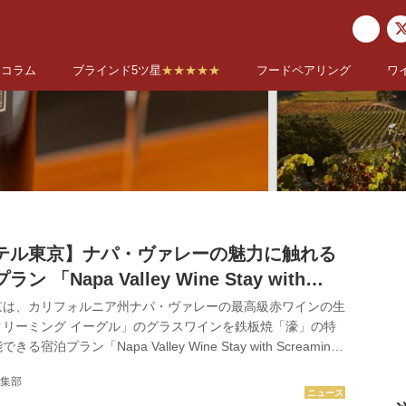
コラム
ブラインド5ツ星
★★★★★
フードペアリング
ワ
テル東京】ナパ・ヴァレーの魅力に触れる
 「Napa Valley Wine Stay with
 Eagle」
京は、カリフォルニア州ナパ・ヴァレーの最高級赤ワインの生
クリーミング イーグル」のグラスワインを鉄板焼「濠」の特
泊プラン「Napa Valley Wine Stay with Screaming
26 年 7 月 1 日（水）から 9 月 30 日（水）までの期間限定で
集部
リーミング イーグル『カベルネ・ソーヴィニヨン』は年間生