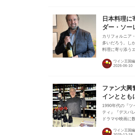
産数が約6,00
カルトワインの
ふれるケンゾーエ
日本料理に
ダー・ソー
ン氏が語る
カリフォルニア
多いだろう。し
料理に寄り添う
「アップル」で
ワイン王国編
ら、“和食に合う
日に合わせ、ワ
シカゴ生まれ、シ
「アップル」へ入
ファン大興
間、音楽ソフトウ
インととも
1990年代の『
ティ』『デスパ
ドラマや映画に
ラクラン氏。現
ワイン王国編
演じるなど、円