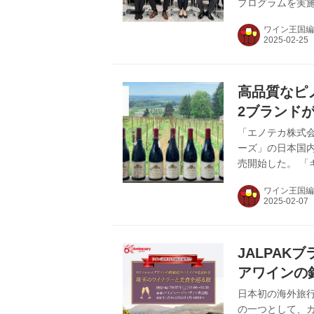
プログラムを実施
れ、優秀な成績を
ワイン王国編
結果、NAPA VALL
麻衣花さん（マ
ョン虎ノ門）の2
修に参加し、日本
高品質なピ
2ブランド
「エノテカ株式
ーズ」の日本国内
売開始した。 
いずれもオレゴ
ワイン王国編
る生産者。 オ
時に、独自の個
インの生産量が
の高いブランド
JALPAK
りを受け、“ネクス
アワインの
ナリーと美
日本初の海外旅行
の一つとして、
きワインセ