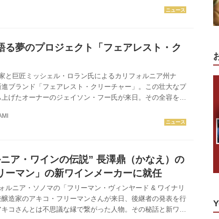
ンド比率の変化についても言及した。 4代にわたるファミリ
9年、イタリア移民のチェザレ・モンダヴィ氏がカリフォルニア
スに参入したことが契機で、モンダヴィ家のワイングロワーと
った。2代目長男のロバート氏が1966年にロバート・モンダ
語る夢のプロジェクト「フェアレスト・ク
興し、多...
」
造家と巨匠ミッシェル・ロラン氏によるカリフォルニア州ナ
新進ブランド「フェアレスト・クリーチャー」。この壮大なプ
ち上げたオーナーのジェイソン・フー氏が来日。その全容を聞
。 text & photographs by Atsushi TOGAMI 「カリ
AMI
働いていた時にワインに魅せられ、母国の中国にワインを輸入
した。やがて自分の思いが詰まった“グレートワイン”をプロ
と願うようになったのです」 「オーナーのイメージするグレ
のようなワインなのですか？」と問うと「シャトー・ム...
ルニア・ワインの伝説” 長澤鼎（かなえ）の
リーマン」の新ワインメーカーに就任
ォルニア・ソノマの「フリーマン・ヴィンヤード & ワイナリ
兼醸造家のアキコ・フリーマンさんが来日、後継者の発表を行
Y
アキコさんとは不思議な縁で繋がった人物。その秘話と新ワイ