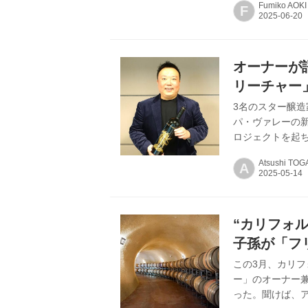
Fumiko AOKI
F
ネ・フランのブレ
ーの継承 191
でワインビジネ
しての歴史が始ま
オーナーが
ヴィ・ワイナリーを
リーチャー
3名のスター醸
パ・ヴァレーの
ロジェクトを起
きつつ、ワインを試飲した
Atsushi TOG
A
フォルニア州で
する事業を始めま
デュースしたい
ートワインとはど
“カリフォ
子孫が「フ
この3月、カリフ
ー」のオーナー
った。聞けば、