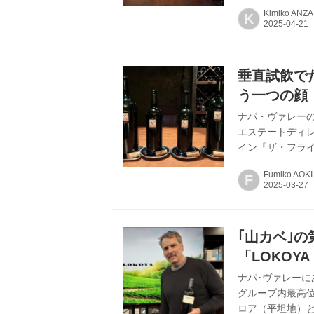
ンメーカーの素顔を紹
Kimiko ANZA
K
が初めてホワイ
フォルニア「フリ
アキコ・フリーマ
大統領が安倍晋三
垂直試飲で
ャ...
う一つの顔
ナパ・ヴァレー
エステートディ
イン『ザ・フラ
った。4アイテム
Fumiko AOKI
F
ていた750ミリ
ド･メグレ氏のワイ
ーミング・イー
1986年にナパ
｢山カベ｣
ドウを栽培...
「LOKOY
ナパ･ヴァレーに
グループ内最高
ロア（平坦地）