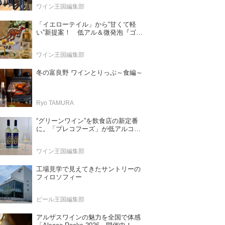
ワイン王国編集部
「イエローテイル」から“甘くて軽
い”新提案！ 低アル＆微発泡『ゴー
ルドモスカート』登場
ワイン王国編集部
冬の富良野 ワインとりっぷ～食編～
Ryo TAMURA
“グリーンワイン”を飲食店の新定番
に。「プレコフーズ」が低アルコー
ルのポルトガル産ワインをPB展開
ワイン王国編集部
工場見学で見えてきたサントリーの
フィロソフィー
ビール王国編集部
アルザスワインの魅力を全国で体感