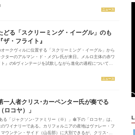
介する。 text by Kimiko ANZAI 日本人醸造家のワイン
I
トハウスのテーブルに――。そんな快挙を成し遂げたのがカリ
ーマン・ヴィンヤード & ワイナリー」のオーナー兼醸造家
ンさんだった。2015年4月に執り行われたバラク・オバマ元
元首相渡米の際に主催した晩餐会で『フリーマン 涼風 シ
たどる「スクリーミング・イーグル」のも
『ザ・フライト』
のオークヴィルに位置する「スクリーミング・イーグル」から
レクターのアルマン・ド・メグレ氏が来日。メルロ主体の赤ワ
イト』の6ヴィンテージを試飲しながら進化の過程について語
は蔵出しの1500ミリリットル、2アイテムは輸入元が保管し
リットルで、すべて16度で供された。2010年に現職に就いた
ン人生においても初の試みだった。 Be the Best 「スクリ
グル」は、不動産業で成功したジーン・フィリップさんが
・ヴァレーのオークヴィルに23ヘクタールの土地を購入し、ブ
の第一人者クリス･カーペンター氏が奏でる
A（ロコヤ）」
L
ある「ジャクソン･ファミリー（※）」傘下の「ロコヤ」は、
位のワイナリーである。カリフォルニアの産地はヴァレー・フ
とマウンテン・サイド（山岳部）に大別できるが、クリス･カ