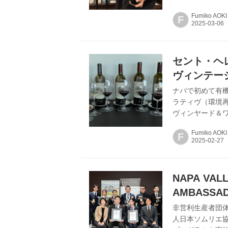
ーペンター氏は
Fumiko AOKI
F
を発揮している
ラル感のコンビ
る理由だ。 ※「
ブ」「カラダン」
セント・ヘ
にAVA〈※〉認定)
ヴィンテー
ナパで初めて有
ラティヴ（環境
ヴィンヤード＆ワ
が来日し、40年
Fumiko AOKI
F
バークロップな
み 沿革とノヴァ
建設したヴィク
入れるまでには
NAPA VAL
法以前に居住してい
AMBASSA
非営利生産者団体
人日本ソムリエ協会の