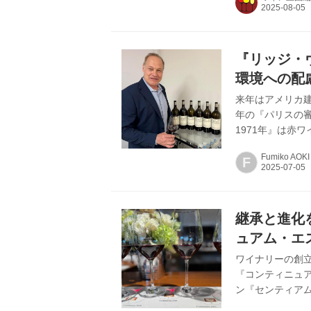
の“推しシャン”
バ、フランチャ
「髭男爵ひぐち君
ワインディレク
『リッジ・
ン”が必要だ！」も
環境への配
来年はアメリカ建
年の『パリスの
1971年』は赤
1位の座に輝いた
Fumiko AOKI
F
バックヴィンテ
あることを見事に
ニー氏は、ワイナ
ード大学付属研
継承と進化
ロの山に小規...
ュアム・エ
ワイナリーの創
『コンティニュ
ン『センティア
テージの垂直試