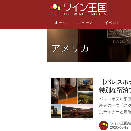
ホーム
ニュース
イベント
アメリカ
【パレスホ
特別な宿泊プラン
Screaming
パレスホテル東
産者の一つ「ス
別ディナーと堪能できる宿
Eagle」を、20
ワイン王国編
提供する。 スク