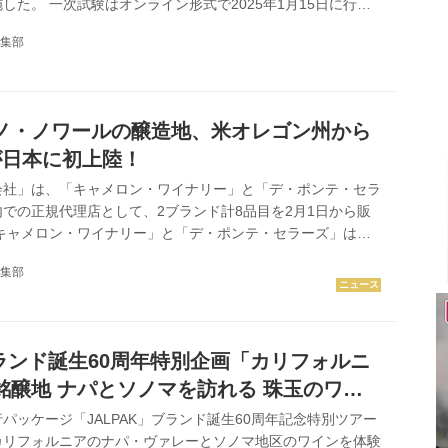
した。 一次試験はオンライン形式で2025年1月15日に行わ
収めた10人のソムリエが2月19日の二次試験に進出。審査の
集部
EY WINE BEST SOMMELIER AMBASSADOR 2025に山本
ンダリン オリエンタル東京）、矢田部匡且氏（東京エディシ
人が選ばれた。アンバサダーの2人はナパ・ヴァレー特別研
国内でナパ・ヴァレー・...
ノ・ノワールの醸造地、米オレゴン州から
が日本に初上陸！
会社」は、「キャメロン・ワイナリー」と「デ・ポンテ・セラ
での正規代理店として、2ブランド計8品目を2月1日から販
「キャメロン・ワイナリー」と「デ・ポンテ・セラーズ」は、
ン州ウィラメット・ヴァレーのダンディー・ヒルズを拠点とす
集部
レゴン州産のピノ・ノワールはブルゴーニュにも匹敵すると同
性を放っていると高い評価を得ている。 どちらも手掛けるワ
限られ、そのほとんどがアメリカ国内で消費されている稀少性
だ。 ブルゴーニュ産ピノ・ノワールの価格上昇と需要の高ま
ブランド誕生60周年特別企画「カリフォルニ
ト・ブルゴーニ...
銘醸地 ナパとソノマを訪れる 珠玉のワイ
食を巡る旅 7日間」商品説明会＆試飲付
パッケージ「JALPAK」ブランド誕生60周年記念特別ツアー
カリフォルニアのナパ・ヴァレーとソノマ地区のワインを体験
ミナーが開催