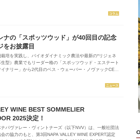
、標高の高い山岳のカベルネ･ソーヴィニヨン＝山カベで手腕
。 「複雑な味わい、凝縮したタンニン、きれいな酸味、ミネ
ネーションがあるから」というのが山のワインに魅了されてい
ロコヤ」「ラ･ホタ」「カーディナル」「マウント･ブレイ
 クリス・カーペンター氏は、ハウエル・マウンテン(1983年
レナの「スポッツウッド」が40回目の記念
、マウ...
ジをお披露目
機栽培を実践し、バイオダイナミック農法や最新の*リジェネ
再生型）農業でもリーダー格の「スポッツウッド・エステート
イナリー」から2代目のベス・ウェーバー・ノヴァックCEO
を振り返るオールドヴィンテージを披露した。 ＊微生物やカ
どを利用して生きた土壌を取リ戻し、環境を再生させる取り組
ック家 1882年、ドイツ移民のジョージ・ショーンヴァルドが
トリア様式の邸宅と庭園を、現オーナーのノヴァック家が手に
何人かの所有者を経ているが、「スポッツウッド」の名は禁酒
LEY WINE BEST SOMMELIER
たア...
DOR 2025決定！
ナパヴァレー・ヴィントナーズ（以下NVV）は、一般社団法
協力のもと、第3回NAPA VALLEY WINE EXPERT認定