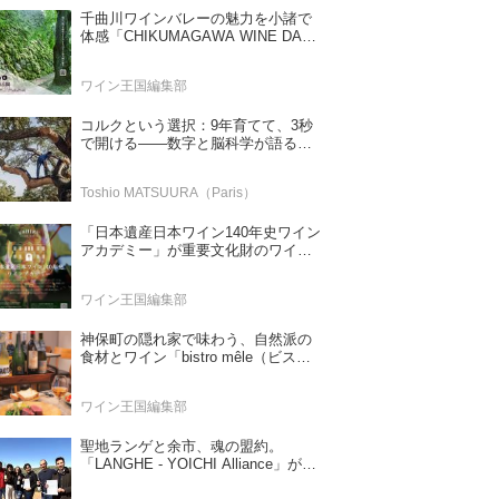
千曲川ワインバレーの魅力を小諸で
体感「CHIKUMAGAWA WINE DAYS
2026」9月5・6日に開催！！
ワイン王国編集部
コルクという選択：9年育てて、3秒
で開ける——数字と脳科学が語る栓
の理由
Toshio MATSUURA（Paris）
「日本遺産日本ワイン140年史ワイン
アカデミー」が重要文化財のワイナ
リー「牛久シャトー」で開講！
（2026年6月28日応募締め切り）
ワイン王国編集部
神保町の隠れ家で味わう、自然派の
食材とワイン「bistro mêle（ビスト
ロ メレ）」
ワイン王国編集部
聖地ランゲと余市、魂の盟約。
「LANGHE - YOICHI Alliance」が切
り拓く日本ワインの新時代