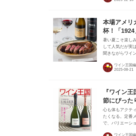
イル氏にはもう
ワイン造りに挑
ド・バイ・ベア
本場アメリ
ー 虎ノ門本店」で
杯！「1924
暑い夏こそ楽し
して人気だが実
聞きながらワイ
バーベキューと
ワイン王国編
は、歴史、土地
ている。非常に
の下城民夫氏。 
のシーズニング
『ワイン王
ーソースもある。 
節にぴった
心も体もアクテ
たくなる。定番
で、バリエーショ
通した4人のテイ
ワイン王国編