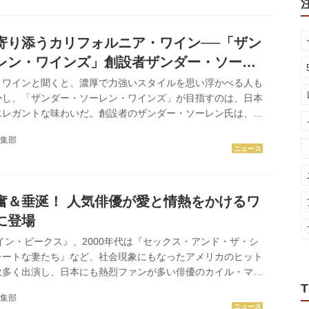
0 本と極めて少なく、世界のワイン愛好家が注目する入手困難な
代表格だ。ディナーのペアリングには本銘柄の他に、清涼感あ
ステイト『あさつゆ...
寄り添うカリフォルニア・ワイン──「ザン
レン・ワインズ」創設者ザンダー・ソーレ
ワイン造り
・ワインと聞くと、濃厚で力強いスタイルを思い浮かべる人も
かし、「ザンダー・ソーレン・ワインズ」が目指すのは、日本
エレガントな味わいだ。創設者のザンダー・ソーレン氏は、
スティーブ・ジョブズ氏と長年働いた異色の経歴を持ちなが
集部
ピノ・ノワールを造りたい”という思いを形にした。今回の来
イン造りへの思いや最新ヴィンテージについて話を聞いた。
カゴ育ちのザンダー・ソーレン氏。大学卒業後の2001年に
社し、初代iTunesの開発にも携わった。その後も約20年
奮＆垂涎！ 人気俳優が愛と情熱をかけるワ
ェア部門を中心...
に登場
ツイン・ピークス』、2000年代は『セックス・アンド・ザ・シ
レートな妻たち』など、社会現象にもなったアメリカのヒット
数多く出演し、日本にも熱烈ファンが多い俳優のカイル・マク
在も話題のテレビドラマ『フォールアウト』でキーパーソンを
T
集部
熟味を増した演技で観るものを魅了し続けている。 実は、カ