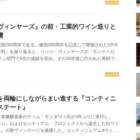
を見つけてください。今号はシャンパーニュだけでなく、カ
コルタのスパークリングもご紹介！この夏は泡三昧！連載企画
と行く星野リゾートワイン旅」Vol.2、バーベキュー好きな
ター田邉公一ソムリエによる「バーベキューには“いいワイ
ヴィンヤーズ』の前・工業的ワイン造りと
見逃せない。...
慮
国250周年である。建国200周年を記念して開催された1976
審判』を振り返ると、リッジ・ヴィンヤーズの『モンテベロ
ワイン部門で5位の成績を収め、その30年後に行われた再戦で、
。オルニー氏の来日記念セミナーでは、リッジの1990年代の
ージが3アイテム供出されたが、偉大なワインには熟成能力が
実証していた。 前・工業的ワイン造り セミナー冒頭、オル
リーの歴史と沿革について解説した。 1959年、スタンフォ
究所の4名の科学者がサンタ・クルーズ山脈中にあるモンテベ
を両輪にしながらまい進する『コンティニ
ステート』
立者兼醸造家のティム・モンダヴィ氏が3年ぶりに来日し、
アム』およびセンティアム・プロジェクトから誕生した白ワイ
ム』の新ヴィンテージを披露した。コンティニュアム4ヴィン
飲では、ティム氏が愛し、ラベルにも描かれている品種カベル