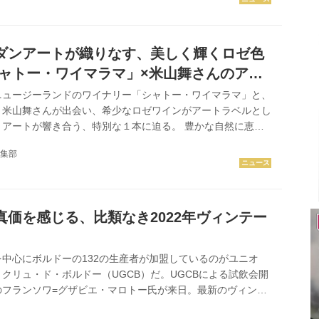
セミナーを開催！ 当日は「東京エディション虎ノ門」ヘッド
部匡且氏を講師に招いて、ワインの基礎を学びながら5種類の
ンド・テイスティングを行います。 ワインを「教養」そして
ダンアートが織りなす、美しく輝くロゼ色
て活...
シャトー・ワイマラマ」×米山舞さんのアー
ニュージーランドのワイナリー「シャトー・ワイマラマ」と、
ト米山舞さんが出会い、希少なロゼワインがアートラベルとし
とアートが響き合う、特別な１本に迫る。 豊かな自然に恵ま
ンの産地として世界のワイン地図の一翼を担うニュージーラン
集部
・ベイに1988年、「シャトー・ワイマラマ」はボルドース
ムワイン造りを目指して設立された。 4.5ヘクタールの自社
品を用いないサステイナブルな農法で丁寧にブドウを栽培し、
で収穫。そうして生み出されるワインは世界的にも高い評価を
真価を感じる、比類なき2022年ヴィンテー
くないことか...
中心にボルドーの132の生産者が加盟しているのがユニオ
クリュ・ド・ボルドー（UGCB）だ。UGCBによる試飲会開
のフランソワ=グザビエ・マロトー氏が来日。最新のヴィンテ
について語った。 毎年日本で最新ヴィンテージの試飲会を開催