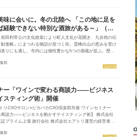
に広がる早瀬の集落で３００年以上酒を造り続ける。 「海が
く、田んぼは1枚もない。米が取れないのに酒を造ったのは御
たから」と12代目蔵元の三宅範彦氏。 海に面した久々子湖畔
美味に会いに。冬の北陸へ 「この地に足を
頭を数多...
ば経験できない特別な酒旅がある～」（石
）
、前田利常公の文化政策により町人文化が花開き、九谷焼の伝
『勧進帳』にまつわる物語が息づく街。霊峰白山の恵みを受け
酒造りにも適し、市内には個性豊かな5つの酒蔵が並ぶ。歴
調和し、深い文化の香りを放つ城下町だ。 この地でしか味わ
集部
らではの日本酒 「東酒造」 「東酒造」は、江戸末期の1860
創業した。 「地元産の米、金沢酵母、白山の伏流水と、すべ
だわり、この地ならではの酒を醸しています」と社長の東祐輔
甘味が感じられながらもスッキリとした味わいの銘酒「神泉」
ナー「ワインで変わる商談力——ビジネス
のブランドコシ...
イスティング術」開催
トリCXOサロン×ピカパカCXO倶楽部共催 ワインセミナー
る商談力——ビジネスを動かすテイスティング術】 株式会社
証プライム上場 旅行会社 株式会社エアトリ運営の経営者コ
トリCXOサロン』、エアトリのCVC投資先である株式会社
集部
営者コミュニティ『ピカパカCXO倶楽部』3社共催のワイン