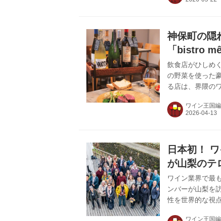
年。さあｗやか
ではの多彩な品
は、参加店舗に
神保町の隠
る賞品...
「bistro
飲食店がひしめく神
の野菜を使った
る店は、界隈の
などの 飲食店
ワイン王国編
る。その神保町の路
「mêleはフラ
が集まるような
いただきたいと
日本初！ 
テー...
が山梨のテ
ワイン業界で最
ンバーが山梨を
性を世界的な視点
視察ツアー」が5
ワイン王国編