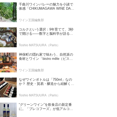
千曲川ワインバレーの魅力を小諸で
体感「CHIKUMAGAWA WINE DAYS
2026」9月5・6日に開催！！
ワイン王国編集部
コルクという選択：9年育てて、3秒
で開ける——数字と脳科学が語る栓
の理由
Toshio MATSUURA（Paris）
神保町の隠れ家で味わう、自然派の
食材とワイン「bistro mêle（ビスト
ロ メレ）」
ワイン王国編集部
なぜワインボトルは「750ml」なの
か？ 歴史・貿易・醸造から紐解く4
つの仮説
Toshio MATSUURA（Paris）
“グリーンワイン”を飲食店の新定番
に。「プレコフーズ」が低アルコー
ルのポルトガル産ワインをPB展開