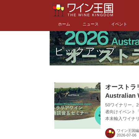
ホーム
ニュース
イベント
ピックアップ
オーストラ
Australi
で開催
50ワイナリー、
者向けイベント「202
本未輸入ワイナ
など、オーストラ
ワイン王国編
「オーストラリ