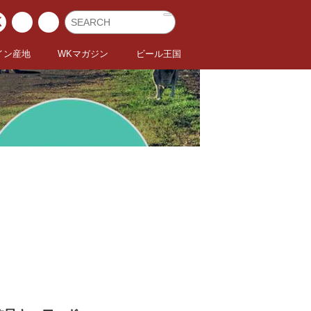
イン産地
WKマガジン
ビール王国