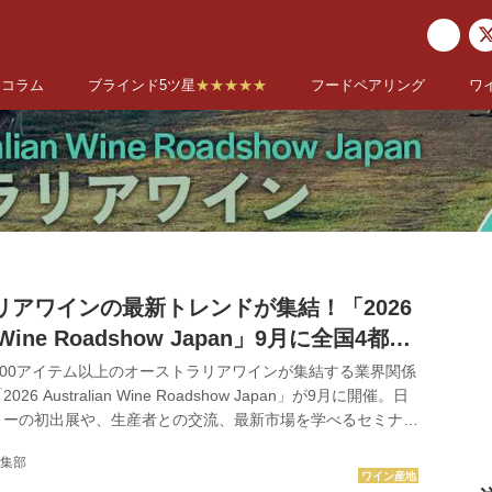
コラム
ブラインド5ツ星
★★★★★
フードペアリング
ワ
リアワインの最新トレンドが集結！「2026
an Wine Roadshow Japan」9月に全国4都市
200アイテム以上のオーストラリアワインが集結する業界関係
6 Australian Wine Roadshow Japan」が9月に開催。日
リーの初出展や、生産者との交流、最新市場を学べるセミナー
リアワインの"今"を体感できる貴重な機会だ。 毎年恒例の
集部
アワイン試飲・商談会＆セミナー」が、大阪・東京・名古屋・