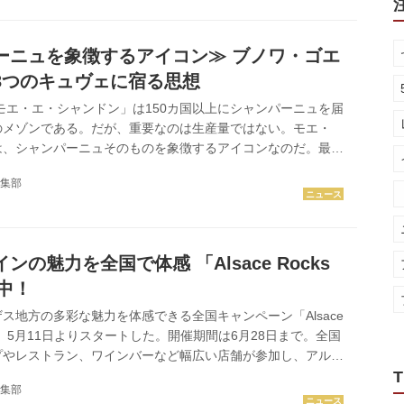
催される。 50のワイナリーと23社の輸入企業が参加し、200
オーストラリアワインを試飲・比較できるほか、大阪・東京会
ワイナリーが初出展。さらに、25名以上の...
ーニュを象徴するアイコン≫ ブノワ・ゴエ
3つのキュヴェに宿る思想
「モエ・エ・シャンドン」は150カ国以上にシャンパーニュを届
のメゾンである。だが、重要なのは生産量ではない。モエ・
は、シャンパーニュそのものを象徴するアイコンなのだ。最高
ワ・ゴエズ氏が語る3つのキュヴェの物語から、その本質を解
集部
ズ氏が”孤島に持っていきたい“ 『モエ アンペリアル』 物語は
リアル』から始まる。シャンパーニュを飲んだことがなくて
ドは知っているだろう。「多様性」と「普遍性」を併せ持つ存
 3 0 0ヘクタール。シャンパーニュ地方319村のうち、282村
ンの魅力を全国で体感 「Alsace Rocks
催中！
ス地方の多彩な魅力を体感できる全国キャンペーン「Alsace
6」が、5月11日よりスタートした。開催期間は6月28日まで。全国
プやレストラン、ワインバーなど幅広い店舗が参加し、アルザ
世界を提案している。 2026年は、アルザスを代表するスパ
T
集部
「クレマン・ダルザス」がAOC制定50周年を迎える記念の