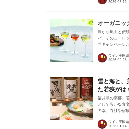
た。 サミット第
「日本ワインの
道弘氏が、世界
オーガニック
ン市場は、約7割が
豊かな風土と伝
パ。そのヨーロッ
同キャンペーン
ン“Enjoy It
ワイン王国編
D.O.カバは世
その奥深さを生
造り出される高
称が認められて
雪と海と、
はぐ...
た若狭がは
福井県の南部、
として豊かな食
の幸、寺社や宿
力である。穏や
ワイン王国編
が楽しめる。 「