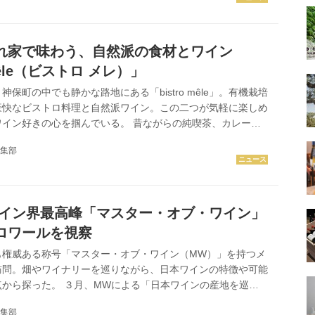
なクレマンから個性豊かなグラン・クリュまで、アルザスなら
種やテロワールを楽しめる絶好の機会となっている。 期間中
設置されたQRコードを読み取ることで、アルザスを感じられ
れ家で味わう、自然派の食材とワイン
 mêle（ビストロ メレ）」
保町の中でも静かな路地にある「bistro mêle」。有機栽培
豪快なビストロ料理と自然派ワイン。この二つが気軽に楽しめ
ワイン好きの心を掴んでいる。 昔ながらの純喫茶、カレー店
も数多く、ワインが気軽に楽しめるバルやビストロも増えてい
集部
地に2024年7月にオープンしたのが「bistro mêle」だ。
ンス語で雑多、混ざり合った、という意味です。もともとは人
店を作りたいと考えていたので、幅広い方々が気軽に楽しんで
いう想いを込めました」と話すのは、オーナーの関島達矢氏。
ワイン界最高峰「マスター・オブ・ワイン」
ロワールを視察
も権威ある称号「マスター・オブ・ワイン（MW）」を持つメ
訪問。畑やワイナリーを巡りながら、日本ワインの特徴や可能
から探った。 ３月、MWによる「日本ワインの産地を巡る
日間にわたり行われた。ツアーには世界各国から30人のMW
集部