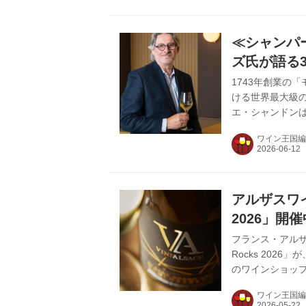
福岡の4都市で開
アイテム以上の
場では日本未輸入
≪シャンパ
ズ氏が語る
1743年創業の
ける世界最大級
エ・シャンドン
醸造責任者ブノ
ワイン王国編
き明かす。 ゴエ
『モエ アンペ
も、このブラン
在だ。 自社畑は1
アルザスワイ
にアクセス...
2026」開
フランス・アルザ
Rocks 202
のワインショッ
スワインの奥深い
ワイン王国編
ークリングワイン