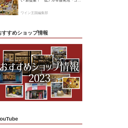
い”新提案！ 低アル＆微発泡『ゴー
ルドモスカート』登場
ワイン王国編集部
おすすめショップ情報
ouTube