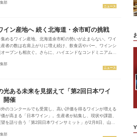
集部
続けてきた五つのシャトー。それぞれが歩んできた歴史、脈々
哲学、そして一杯のグラスに凝縮された威厳と気品。そのすべ
科の自然に包まれながら、心ゆくまでご体験いただきます。
たびに広がる、深遠なる余韻。一期一会のラインナップととも
ワイン産地へ 続く北海道・余市町の挑戦
〝時の物語〞...
を集めるワイン産地、北海道余市町の勢いが止まらない。ワイ
生産者の数は右肩上がりに増え続け、飲食店やバー、ワインシ
規オープンも相次ぐ。さらに、ハイエンドなコンドミニアムや
も進行中だ。世界を見据えた「YOICHI」の挑戦は続く。 余
集部
オレゴン」 ワインで持続可能な町を拓く 人口減少が続く地
余市町をいかにサステイナブルに存続させるか―。その解とし
ュの小さな村をモデルに、世界中から人が訪れる〝ワイン産
ブランディングし、未来へつなぐ戦略を進めています」今年1
の光ある未来を見据えて「第2回日本ワイ
ル「アカデミ...
」開催
海外のコンクールでも受賞し、高い評価を得るワインが増える
評価が高まる「日本ワイン」。生産者が結集し、現状や課題、
望を語り合う「第2回日本ワインサミット」が2月8日、山梨
Y
された。会場では二部構成のパネルディスカッションが行わ
集部
を取り巻く現状と、その可能性について活発な議論が交わされ