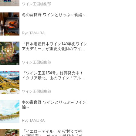
ワイン王国編集部
冬の富良野 ワインとりっぷ～食編～
Ryo TAMURA
「日本遺産日本ワイン140年史ワイン
アカデミー」が重要文化財のワイナ
リー「牛久シャトー」で開講！
（2026年6月28日応募締め切り）
ワイン王国編集部
『ワイン王国154号』好評発売中！
イタリア最北、山のワイン「アル
ト・アディジェ」 第一特集「ソムリ
エが偏愛するシャンパーニュ」 第二
ワイン王国編集部
特集「この夏の主役！ ナチュラルな
ロゼワイン」
冬の富良野 ワインとりっぷ～ワイン
編～
Ryo TAMURA
「イエローテイル」から“甘くて軽