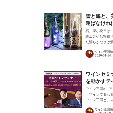
（くぐし）湖畔
近くて土地が狭
神酒が必要だっ 
雪と海と、
の集落は北前船の船
運ばなけれ
川県小松市
石川県小松市は
統工芸や歌舞伎
た清らかな水は
史・工芸・食が
ワイン王国編
えない、この地な
年、小松の地に
て石川県産にこ
氏。旨味と米の
ワインセミ
シリーズと、地域
を動かすテ
ワイン王国×エア
【ワインで変わ
ワイン王国と、東
ミュニティ『エア
ワイン王国編
ピカパカ運営の経