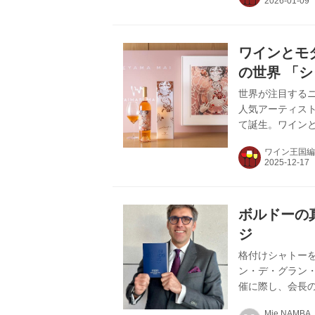
テイスティング
ソムリエの矢田
ワインのブライ
ワインとモ
「会話の技術」とし
の世界 「
トラベル
世界が注目する
人気アーティス
て誕生。ワイン
れ、上質なワイ
ワイン王国編
ド。北島ホークス
タイルのプレミア
畑では、化学薬
すべてを手摘み
ボルドーの
受け、生産量が多
ジ
格付けシャトーを
ン・デ・グラン・
催に際し、会長
ージ、2022年
Mie NAMBA