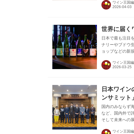
ワイン王国編
とその名を刻み
と受け継がれる
てを、静かな蓼
グラスを傾ける
世界に届く
に、ワインが語る
日本で最も注目
ナリーやブドウ
ョップなどの新
ホテルの建設計画
ワイン王国編
市は「夜明け前の
方にあって、 
て、ブルゴーニ
地〞として町を
日本ワイン
月、ワインスクー
ンサミット
国内のみならず
など、国内外で
そして未来への展
県甲府市で開催
ワイン王国編
れ、日本ワイン