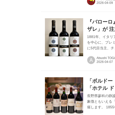
が参加し、日本
後、山梨県へ移
の丘ワイナリー」
世界のMW、日本
『バローロ
イン業界において最
ザレ」が 
畑）”シリ
1881年、イタ
を中心に、プレ
に5代目当主、
りと“シングル・ヴ
Atsushi TOG
A
Atsushi TOGA
ンテ ラ チャウ
リー 「今年で『
あたる私と、従姉
「ボルドー
「ホテル 
開催～
長野県蓼科の静謐
象徴ともいえる
催します。 18
け」。その頂点