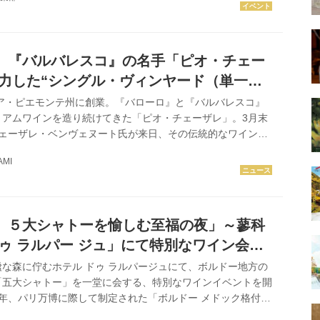
ワインの中心産地を訪れた。 長野県のワイナリーを巡った
動。「グレイスワイン」三澤ヴィンヤード、「サントリー登美
「勝沼醸造」「マンズワイン」「98WINEs」を訪問した。
ワインのここに注目 マスター・オブ・ワイン（MW）は、ワ
』『バルバレスコ』の名手「ピオ・チェー
も権威の...
注力した“シングル・ヴィンヤード（単一
ーズ！
リア・ピエモンテ州に創業。『バローロ』と『バルバレスコ』
ミアムワインを造り続けてきた「ピオ・チェーザレ」。3月末
チェーザレ・ベンヴェヌート氏が来日、その伝統的なワイン造
ィンヤード”シリーズの魅力について話を聞いた。 text by
AMI
MI photographs by Koumei KADOWAKI 撮影協力／「リストラ
」 “家族経営とクラフトマンシップ”を実践してきた名門ワイナ
ピオ・チェーザレ』は145周年を迎えます。現在は第5世代に
妹のフェデリカ・ボッフ...
 ５大シャトーを愉しむ至福の夜」～蓼科
ドゥ ラルパー ジュ」にて特別なワイン会を
な森に佇むホテル ドゥ ラルパージュにて、ボルドー地方の
「五大シャトー」を一堂に会する、特別なワインイベントを開
55年、パリ万博に際して制定された「ボルドー メドック格付
である第一級の称号を授けられ、以来、世界のワイン史に燦然