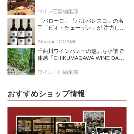
ロ メレ）」
ワイン王国編集部
『バローロ』『バルバレスコ』の名
手「ピオ・チェーザレ」が 注力し
た“シングル・ヴィンヤード（単一
畑）”シリーズ！
Atsushi TOGAMI
千曲川ワインバレーの魅力を小諸で
体感「CHIKUMAGAWA WINE DAYS
2026」9月5・6日に開催！！
ワイン王国編集部
おすすめショップ情報