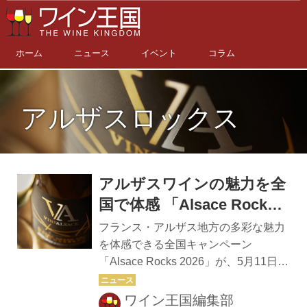
ホーム
ニュース
イベント
コラム
アルザスロックス
アルザスワインの魅力を全
国で体感 「Alsace Rocks
2026」開催中！
フランス・アルザス地方の多彩な魅力
を体感できる全国キャンペーン
「Alsace Rocks 2026」が、5月11日よ
りスタートした。開催期間は6月28日
まで。全国のワインショップやレスト
ワイン王国編集部