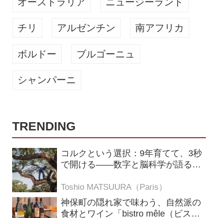
オーストラリア
ニュージーランド
チリ
アルゼンチン
南アフリカ
ボルドー
ブルゴーニュ
シャンパーニ
TRENDING
コルクという選択：9年育てて、3秒
で開ける——数字と脳科学が語る栓
の理由
Toshio MATSUURA（Paris）
神保町の隠れ家で味わう、自然派の
食材とワイン「bistro mêle（ビスト