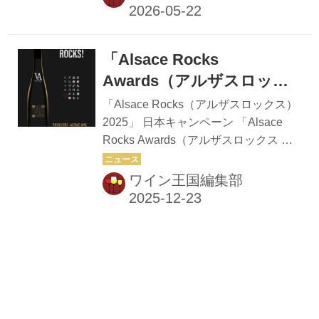
ラン、ワインバーなど幅広い店舗が参
加し、アルザスワインの奥深い世界を
提案している。 2026年は、アルザス
「Alsace Rocks
を代表するスパークリングワイン「ク
レマン・ダルザス」がAOC制定50周年
Awards（アルザスロック
を迎える記念の年。さあｗやかなクレ
ス アワーズ）」受賞店発
「Alsace Rocks（アルザスロックス）
マンから個性豊かなグラン・クリュま
表！
2025」 日本キャンペーン 「Alsace
で、アルザスならではの多彩な品種や
Rocks Awards（アルザスロックス ア
テロワールを楽しめる絶好の機会とな
ワーズ）」受賞店をご紹介！ フラン
っている。 期間中は、参加店舗に設置
ス・アルザスワイン委員会（CIVA）
ワイン王国編集部
されたQRコードを読み取ることで、
は、日本で4回目となる「Alsace
アルザスを感じられる賞品...
Rocks！（アルザスロックス）」キャ
ンペーンを開催した。 このキャンペー
ンは2022年に日本で初めて実施され、
以降毎年継続して行われている。 4回
目となる今回は、アルザスワインが大
阪万博フランス館のゴールドパートナ
ーを務める年の開催となった。 キャン