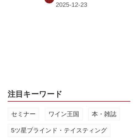
は、日本で4回目となる「Alsace
Rocks！（アルザスロックス）」キャ
ンペーンを開催した。 このキャンペー
ンは2022年に日本で初めて実施され、
以降毎年継続して行われている。 4回
目となる今回は、アルザスワインが大
阪万博フランス館のゴールドパートナ
ーを務める年の開催となった。 キャン
ペーンは春季と秋季の2期に分かれて
実施され、全国約70店舗（レストラ
ン、ワインバー、酒販店）が参...
注目キーワード
セミナー
ワイン王国
本・雑誌
5ツ星ブラインド・テイスティング