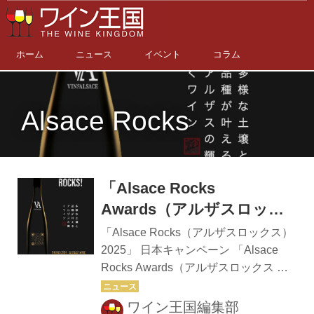
ホーム
ニュース
イベント
コラム
Alsace Rocks
「Alsace Rocks
Awards（アルザスロック
ス アワーズ）」受賞店発
「Alsace Rocks（アルザスロックス）
表！
2025」 日本キャンペーン 「Alsace
Rocks Awards（アルザスロックス ア
ワーズ）」受賞店をご紹介！ フラン
ス・アルザスワイン委員会（CIVA）
ワイン王国編集部