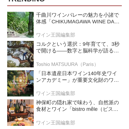
千曲川ワインバレーの魅力を小諸で
体感「CHIKUMAGAWA WINE DAYS
2026」9月5・6日に開催！！
ワイン王国編集部
コルクという選択：9年育てて、3秒
で開ける——数字と脳科学が語る栓
の理由
Toshio MATSUURA（Paris）
「日本遺産日本ワイン140年史ワイ
ンアカデミー」が重要文化財のワイ
ナリー「牛久シャトー」で開講！
（2026年6月28日応募締め切り）
ワイン王国編集部
神保町の隠れ家で味わう、自然派の
食材とワイン「bistro mêle（ビスト
ロ メレ）」
ワイン王国編集部