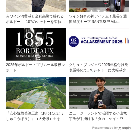
赤ワイン消費減と金利高騰で揺れる
ワイン好きの神アイテム！最長２週
ボルドー──107のシャトーを束ねる
間鮮度キープ SANTUS™ Vibra
グラン・セルクル会長が語る構造改
革
2025年ボルドー・プリムール収穫レ
クリュ・ブルジョワ2025年格付け発
ポート
表厳格化で170シャトーに大幅減少
「安心院葡萄酒工房（あじむぶどう
ニュージーランドで活躍する小山竜
しゅこうぼう）」（大分県）土を作
宇氏が手掛ける「タカ・ケイ・ワイ
り、ブドウに向き合い―畑の進化が
ンズ」の取り扱いをモトックスが開
Recommended by
ワインに実を結ぶ
始