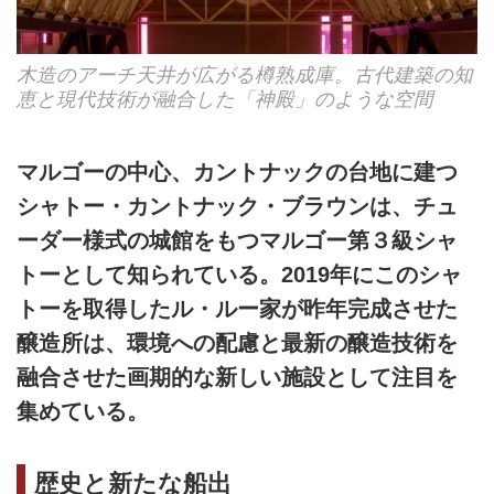
木造のアーチ天井が広がる樽熟成庫。古代建築の知
恵と現代技術が融合した「神殿」のような空間
マルゴーの中心、カントナックの台地に建つ
シャトー・カントナック・ブラウンは、チュ
ーダー様式の城館をもつマルゴー第３級シャ
トーとして知られている。2019年にこのシャ
トーを取得したル・ルー家が昨年完成させた
醸造所は、環境への配慮と最新の醸造技術を
融合させた画期的な新しい施設として注目を
集めている。
歴史と新たな船出