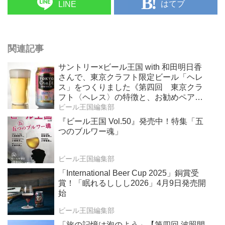
はてブ
LINE
関連記事
サントリー×ビール王国 with 和田明日香
さんで、東京クラフト限定ビール「ヘレ
ス」をつくりました《第四回 東京クラ
フト〈ヘレス〉の特徴と、お勧めペアリ
ング》
ビール王国編集部
『ビール王国 Vol.50』発売中！特集「五
つのブルワー魂」
ビール王国編集部
「International Beer Cup 2025」銅賞受
賞！「眠れるししし2026」4月9日発売開
始
ビール王国編集部
「旅の記憶は泡のよう」【第四回 波照間