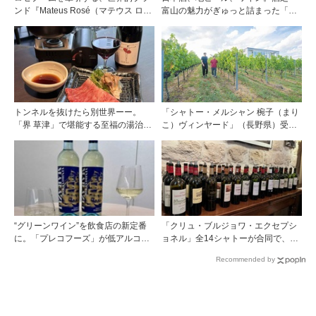
ンド『Mateus Rosé（マテウス ロ
富山の魅力がぎゅっと詰まった「黒
ゼ』その美味しさの秘密
部・宇奈月温泉 ぶらり町歩き」
トンネルを抜けたら別世界ーー。
「シャトー・メルシャン 椀子（まり
「界 草津」で堪能する至福の湯治と
こ）ヴィンヤード」（長野県）受け
上州美食
継がれ、そして拓く。新たなメルロ
の魅力
“グリーンワイン”を飲食店の新定番
「クリュ・ブルジョワ・エクセプシ
に。「プレコフーズ」が低アルコー
ョネル」全14シャトーが合同で、ジ
ルのポルトガル産ワインをPB展開
ャーナリストを対象とした試飲会を
Recommended by
パリで開催