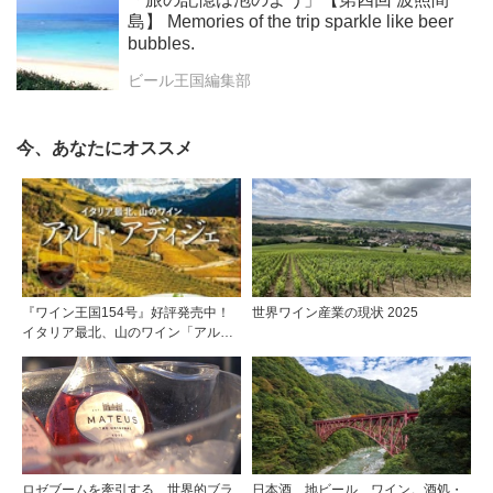
島】 Memories of the trip sparkle like beer
bubbles.
ビール王国編集部
今、あなたにオススメ
『ワイン王国154号』好評発売中！
世界ワイン産業の現状 2025
イタリア最北、山のワイン「アル
ト・アディジェ」第一特集「ソムリ
エが偏愛するシャンパーニュ」第二
特集「この夏の主役！ ナチュラルな
ロゼワイン」
ロゼブームを牽引する、世界的ブラ
日本酒、地ビール、ワイン。酒処・