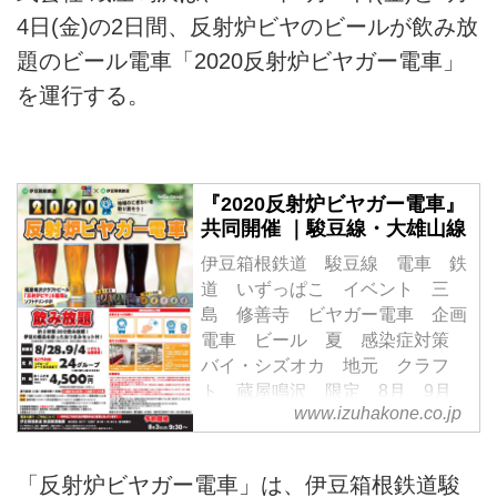
4日(金)の2日間、反射炉ビヤのビールが飲み放
題のビール電車「2020反射炉ビヤガー電車」
を運行する。
『2020反射炉ビヤガー電車』
共同開催 ｜駿豆線・大雄山線
伊豆箱根鉄道 駿豆線 電車 鉄
道 いずっぱこ イベント 三
島 修善寺 ビヤガー電車 企画
電車 ビール 夏 感染症対策
バイ・シズオカ 地元 クラフ
ト 蔵屋鳴沢 限定 8月 9月
www.izuhakone.co.jp
参加無料 伊豆
「反射炉ビヤガー電車」は、伊豆箱根鉄道駿