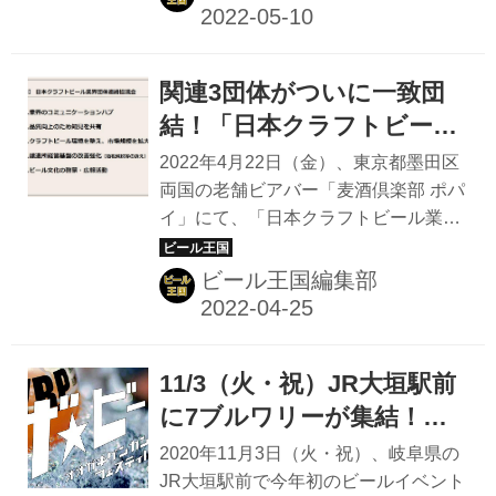
その中でも横浜と東京・日比谷公園で
開催されるオクトーバーフェストは、
今年で19年目となる老舗のイベント
関連3団体がついに一致団
だ。そのおなじみのイベントが、春の
日比谷公園で3年ぶりに開催される。
結！「日本クラフトビール
OKTOBERFEST 2022 日本公式サイト
業界団体連絡協議会（クラ
2022年4月22日（金）、東京都墨田区
オクトーバーフェスト日本オフィシャ
ビ連）」発足、2025年には
両国の老舗ビアバー「麦酒倶楽部 ポパ
ルサイトです。毎年行われるオクトー
イ」にて、「日本クラフトビール業界
「ビアEXPO 2025」も
バーフェストの最新情報を更新してい
団体連絡協議会」（以下、クラビ連）
きます。 会場にはビアバイクも登場！
立ち上げの記者発表が行われた。 今回
ビール王国編集部
会場で楽しめるのは、本場直送のドイ
の新団体設立に関わるクラフトビール
ツの樽生ビールとさまざまな...
関連団体は、日本地ビール協会（山本
祐輔理事長）、全国地ビール醸造者協
11/3（火・祝）JR大垣駅前
議会（田村源太郎会長）、日本ビアジ
ャーナリスト協会（藤原ヒロユキ代
に7ブルワリーが集結！今
表）の3団体。これまでバラバラに活
年初の「オオガキゲンカン
2020年11月3日（火・祝）、岐阜県の
動していた3団体が一致団結して醸造
フェスティバル2020 ザ★
JR大垣駅前で今年初のビールイベント
技術の品質向上や酒税減税、市場拡大