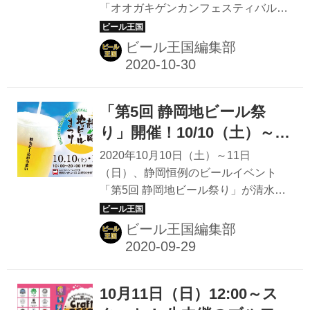
「オオガキゲンカンフェスティバル
ビール」開催
とクラフトビール文化の発展・広報活
2020 ザ★ビール」の開催が決定し
動に取り組むほか、3年後の2025年を
た。 岐阜県南西部に位置する大垣市
ビール王国編集部
「日本のクラフトビール誕生30周年」
は、日本列島の「ど真ん中」として知
と位置付け、日本初の大規模なイベン
られる西濃地方の中心都市。揖斐川水
ト...
系の豊富な地下水に恵まれ、古くから
「第5回 静岡地ビール祭
「水都」と呼ばれている。その大垣市
の玄関口、JR大垣駅南口からすぐのオ
り」開催！10/10（土）～
ープンスペース「水都の泉」で、東海
11（日）は駿河湾を眺める
2020年10月10日（土）～11日
地方のブルワリー7社と岐阜を代表す
清水港で静岡と全国のビー
（日）、静岡恒例のビールイベント
るグルメが楽しめる「オオガキゲンカ
「第5回 静岡地ビール祭り」が清水港
ル＆グルメを堪能しよう
ンフェスティバル2020 ザ★ビール」
で開催される。 会場は静岡市清水区に
が開催される。 岐阜ビール祭り 2020
ある複合商業施設「エスパルスドリー
ビール王国編集部
年11月3日。文化の日。 11:00～18:00
ムプラザ」 晴れた日には、駿河湾越し
大垣駅南口 大...
に雄大な富士山や伊豆半島を眺めるこ
とができる清水港のヨットハーバー沿
10月11日（日）12:00～ス
いにある観光スポットだ。 会場は駿河