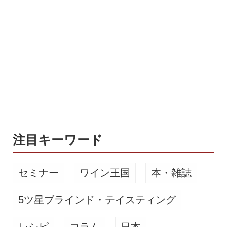
同開催 ｜駿豆線・大雄山線 伊豆箱根
鉄道 駿豆線 電車 鉄道 いずっぱこ イベ
ント 三島 修善寺 ビヤガー電車 企画電
車 ビール 夏 感染症対策 バイ・シズオ
カ 地元 クラフト 蔵屋鳴沢 限定 8月 9
月 参加無料 伊豆 「反射炉ビヤガー電
車」は、伊豆箱根鉄道駿豆線の三島駅
～修善寺駅間を1往復する2時間半の間
で、電車内において蔵屋鳴沢のビール
「反射炉ビヤ」8種類と...
注目キーワード
セミナー
ワイン王国
本・雑誌
5ツ星ブラインド・テイスティング
レシピ
コラム
日本