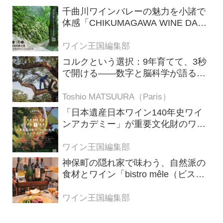
千曲川ワインバレーの魅力を小諸で
体感「CHIKUMAGAWA WINE DAYS
2026」9月5・6日に開催！！
ワイン王国編集部
コルクという選択：9年育てて、3秒
で開ける——数字と脳科学が語る栓
の理由
Toshio MATSUURA（Paris）
「日本遺産日本ワイン140年史ワイ
ンアカデミー」が重要文化財のワイ
ナリー「牛久シャトー」で開講！
（2026年6月28日応募締め切り）
ワイン王国編集部
神保町の隠れ家で味わう、自然派の
食材とワイン「bistro mêle（ビスト
ロ メレ）」
ワイン王国編集部