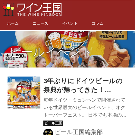
ホーム
ニュース
イベント
コラム
ビールイベント
3年ぶりにドイツビールの
祭典が帰ってきた！
5/20（金）〜5/29（日）
毎年ドイツ・ミュンヘンで開催されて
「日比谷オクトーバーフェ
いる世界最大のビールイベント、オク
トーバーフェスト。 日本でも本場の祭
スト2022～SPRING～」開
典を模したオクトーバーフェストが全
催
国各地で開催されるようになったが、
ビール王国編集部