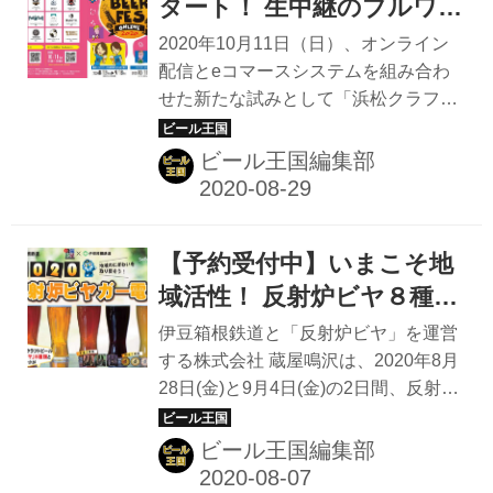
湾と富士山を望む最高のロケーション
タート！ 生中継のブルワリ
イベントは「エスパルスドリームプラ
ートークやライブ配信を楽
2020年10月11日（日）、オンライン
ザ」1Fの海側デッキ部分で開催。 静
しむ「浜松クラフトビール
配信とeコマースシステムを組み合わ
岡県内のブルワリーやビアバーはもち
せた新たな試みとして「浜松クラフト
フェスONLINE」開催
ろん、全国から選りすぐりのビールメ
ビールフェスONLINE」が開催され
ーカーが集結する。 ビールがすすむ料
る。 2018年から開催してきた「浜松
ビール王国編集部
理ブースも同時に出店。 静岡おでんに
クラフトビールフェス」は静岡県西部
カレーもつ、桜エビコロッケ、自家
最大のビールイベント。 東海を中心と
製...
したローカルブルワリーや地元の人気
【予約受付中】いまこそ地
飲食店が、JR浜松駅前すぐの全天候型
スペースという絶好の空間に集結し、
域活性！ 反射炉ビヤ８種類
開催初年から大勢の来場客でにぎわう
が飲み放題のビール列車
伊豆箱根鉄道と「反射炉ビヤ」を運営
一大イベントとして早くも地域住民に
「2020 反射炉ビアガー電
する株式会社 蔵屋鳴沢は、2020年8月
親しまれていた。しかし今年は新型コ
28日(金)と9月4日(金)の2日間、反射炉
車」運行決定
ロナウィルス感染拡大によってソラモ
ビヤのビールが飲み放題のビール電車
での開催は中止。YouTube Liveの生放
「2020反射炉ビヤガー電車」を運行す
ビール王国編集部
送を活用したオンライン開催に切り替
る。 『2020反射炉ビヤガー電車』共
えた。 ビールはECサ...