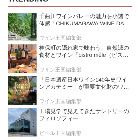
千曲川ワインバレーの魅力を小諸で
体感「CHIKUMAGAWA WINE DAYS
2026」9月5・6日に開催！！
ワイン王国編集部
神保町の隠れ家で味わう、自然派の
食材とワイン「bistro mêle（ビスト
ロ メレ）」
ワイン王国編集部
「日本遺産日本ワイン140年史ワイ
ンアカデミー」が重要文化財のワイ
ナリー「牛久シャトー」で開講！
（2026年6月28日応募締め切り）
ワイン王国編集部
工場見学で見えてきたサントリーの
フィロソフィー
ビール王国編集部