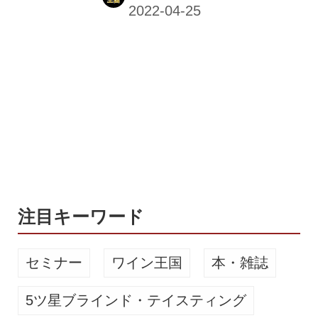
の新団体設立に関わるクラフトビール
関連団体は、日本地ビール協会（山本
祐輔理事長）、全国地ビール醸造者協
議会（田村源太郎会長）、日本ビアジ
ャーナリスト協会（藤原ヒロユキ代
表）の3団体。これまでバラバラに活
動していた3団体が一致団結して醸造
技術の品質向上や酒税減税、市場拡大
とクラフトビール文化の発展・広報活
動に取り組むほか、3年後の2025年を
「日本のクラフトビール誕生30周年」
と位置付け、日本初の大規模なイベン
注目キーワード
ト...
セミナー
ワイン王国
本・雑誌
5ツ星ブラインド・テイスティング