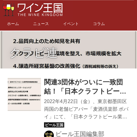
ホーム
ニュース
イベント
コラム
クラビ連
関連3団体がついに一致団
結！「日本クラフトビール
業界団体連絡協議会（クラ
2022年4月22日（金）、東京都墨田区
ビ連）」発足、2025年には
両国の老舗ビアバー「麦酒倶楽部 ポパ
イ」にて、「日本クラフトビール業界
「ビアEXPO 2025」も
団体連絡協議会」（以下、クラビ連）
立ち上げの記者発表が行われた。 今回
ビール王国編集部