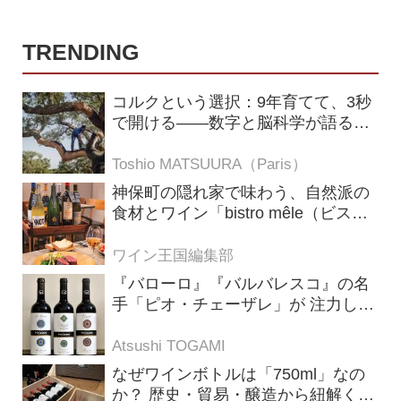
TRENDING
コルクという選択：9年育てて、3秒
で開ける——数字と脳科学が語る栓
の理由
Toshio MATSUURA（Paris）
神保町の隠れ家で味わう、自然派の
食材とワイン「bistro mêle（ビスト
ロ メレ）」
ワイン王国編集部
『バローロ』『バルバレスコ』の名
手「ピオ・チェーザレ」が 注力し
た“シングル・ヴィンヤード（単一
畑）”シリーズ！
Atsushi TOGAMI
なぜワインボトルは「750ml」なの
か？ 歴史・貿易・醸造から紐解く4