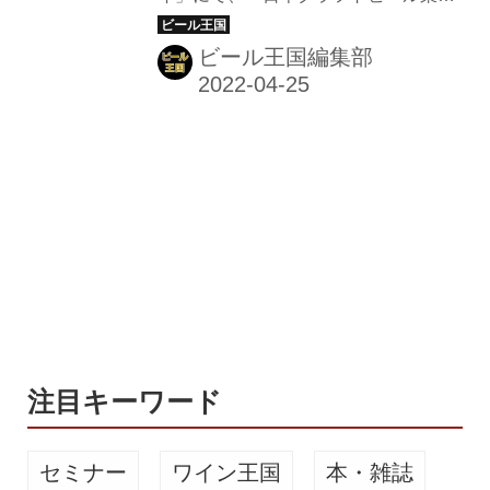
「ビアEXPO 2025」も
団体連絡協議会」（以下、クラビ連）
立ち上げの記者発表が行われた。 今回
ビール王国編集部
の新団体設立に関わるクラフトビール
関連団体は、日本地ビール協会（山本
祐輔理事長）、全国地ビール醸造者協
議会（田村源太郎会長）、日本ビアジ
ャーナリスト協会（藤原ヒロユキ代
表）の3団体。これまでバラバラに活
動していた3団体が一致団結して醸造
技術の品質向上や酒税減税、市場拡大
とクラフトビール文化の発展・広報活
動に取り組むほか、3年後の2025年を
「日本のクラフトビール誕生30周年」
と位置付け、日本初の大規模なイベン
注目キーワード
ト...
セミナー
ワイン王国
本・雑誌