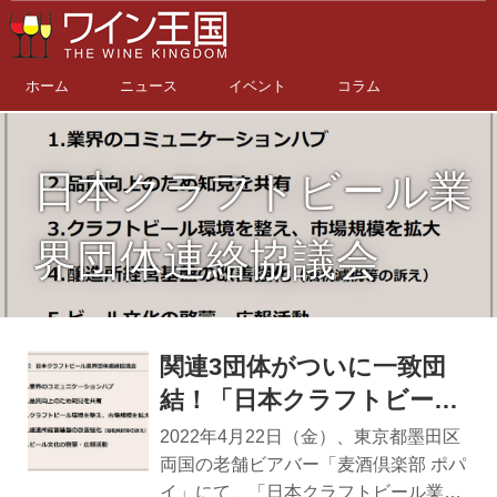
ホーム
ニュース
イベント
コラム
日本クラフトビール業
界団体連絡協議会
関連3団体がついに一致団
結！「日本クラフトビール
業界団体連絡協議会（クラ
2022年4月22日（金）、東京都墨田区
ビ連）」発足、2025年には
両国の老舗ビアバー「麦酒倶楽部 ポパ
イ」にて、「日本クラフトビール業界