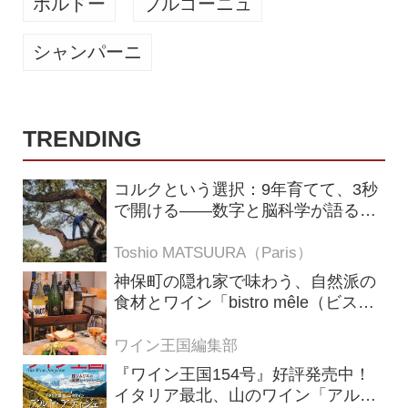
ボルドー
ブルゴーニュ
シャンパーニ
TRENDING
コルクという選択：9年育てて、3秒
で開ける——数字と脳科学が語る栓
の理由
Toshio MATSUURA（Paris）
神保町の隠れ家で味わう、自然派の
食材とワイン「bistro mêle（ビスト
ロ メレ）」
ワイン王国編集部
『ワイン王国154号』好評発売中！
イタリア最北、山のワイン「アル