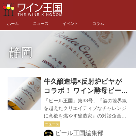
ホーム
ニュース
イベント
コラム
静岡
牛久醸造場×反射炉ビヤが
コラボ！ ワイン酵母ビール
｢Border Crossers｣発売
「ビール王国」第33号、『酒の境界線
を越えたクリエイティブなチャレンジ
に意欲を燃やす醸造家』の対談企画を
きっかけに、茨城県牛久市の牛久醸造
場と静岡県伊豆の国市の反射炉ビヤが
ビール王国編集部