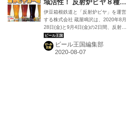
湾と富士山を望む最高のロケーション
域活性！ 反射炉ビヤ８種類
イベントは「エスパルスドリームプラ
が飲み放題のビール列車
伊豆箱根鉄道と「反射炉ビヤ」を運営
ザ」1Fの海側デッキ部分で開催。 静
「2020 反射炉ビアガー電
する株式会社 蔵屋鳴沢は、2020年8月
岡県内のブルワリーやビアバーはもち
28日(金)と9月4日(金)の2日間、反射炉
車」運行決定
ろん、全国から選りすぐりのビールメ
ビヤのビールが飲み放題のビール電車
ーカーが集結する。 ビールがすすむ料
「2020反射炉ビヤガー電車」を運行す
ビール王国編集部
理ブースも同時に出店。 静岡おでんに
る。 『2020反射炉ビヤガー電車』共
カレーもつ、桜エビコロッケ、自家
同開催 ｜駿豆線・大雄山線 伊豆箱根
製...
鉄道 駿豆線 電車 鉄道 いずっぱこ イベ
ント 三島 修善寺 ビヤガー電車 企画電
車 ビール 夏 感染症対策 バイ・シズオ
カ 地元 クラフト 蔵屋鳴沢 限定 8月 9
月 参加無料 伊豆 「反射炉ビヤガー電
車」は、伊豆箱根鉄道駿豆線の三島駅
～修善寺駅間を1往復する2時間半の間
で、電車内において蔵屋鳴沢のビール
「反射炉ビヤ」8種類と...