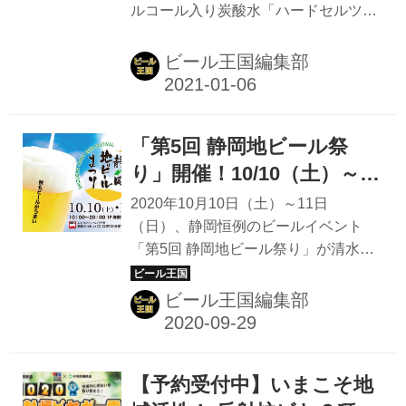
ルコール入り炭酸水「ハードセルツァ
―「三代目山の神」発売
いる。 反射炉ビヤの山田隼平醸造長
ー」。蒸留酒を使ったチューハイやサ
が、ワイン醸造を勉強していた学生時
ワーとの違いは、主にサトウキビ由来
ビール王国編集部
代に好んでいたココ・ファーム・ワイ
の糖分で発酵させたものに天然果汁や
ナリーの「甲州...
ハーブで風味をつけている点。麦芽も
使わないことから、発酵後のカロリー
「第5回 静岡地ビール祭
が低く、グルテンフリーで低アルコー
ルという特徴が、健康志向が強い若い
り」開催！10/10（土）～
世代でとりわけ人気を呼んでいる。ア
11（日）は駿河湾を眺める
2020年10月10日（土）～11日
メリカで大ブームの次世代のクラフト
清水港で静岡と全国のビー
（日）、静岡恒例のビールイベント
ドリンクだ。 味わいもすっきりとした
「第5回 静岡地ビール祭り」が清水港
ル＆グルメを堪能しよう
ものが多いことから、スポーツアクテ
で開催される。 会場は静岡市清水区に
ィビティの後にぴったりなドリンクと
ある複合商業施設「エスパルスドリー
ビール王国編集部
して、静岡県浜松市のブリューパブ
ムプラザ」 晴れた日には、駿河湾越し
Octagon Brewingから、プロアスリー
に雄大な富士山や伊豆半島を眺めるこ
ト...
とができる清水港のヨットハーバー沿
【予約受付中】いまこそ地
いにある観光スポットだ。 会場は駿河