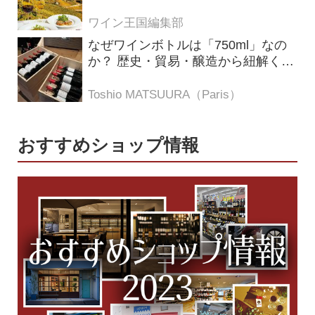
ト・アディジェ」 第一特集「ソムリ
エが偏愛するシャンパーニュ」 第二
ワイン王国編集部
特集「この夏の主役！ ナチュラルな
なぜワインボトルは「750ml」なの
ロゼワイン」
か？ 歴史・貿易・醸造から紐解く4
つの仮説
Toshio MATSUURA（Paris）
おすすめショップ情報