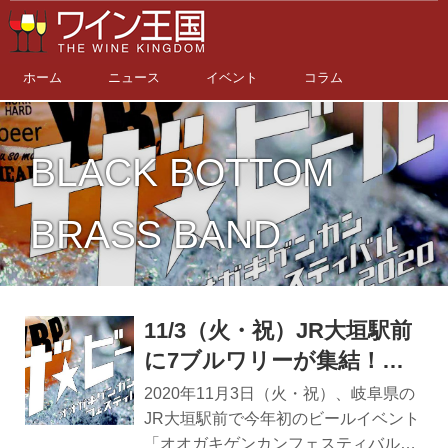
ホーム
ニュース
イベント
コラム
BLACK BOTTOM
BRASS BAND
11/3（火・祝）JR大垣駅前
に7ブルワリーが集結！今
年初の「オオガキゲンカン
2020年11月3日（火・祝）、岐阜県の
フェスティバル2020 ザ★
JR大垣駅前で今年初のビールイベント
「オオガキゲンカンフェスティバル