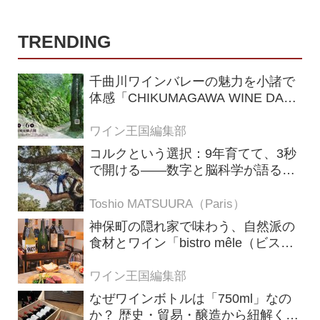
TRENDING
千曲川ワインバレーの魅力を小諸で
体感「CHIKUMAGAWA WINE DAYS
2026」9月5・6日に開催！！
ワイン王国編集部
コルクという選択：9年育てて、3秒
で開ける——数字と脳科学が語る栓
の理由
Toshio MATSUURA（Paris）
神保町の隠れ家で味わう、自然派の
食材とワイン「bistro mêle（ビスト
ロ メレ）」
ワイン王国編集部
なぜワインボトルは「750ml」なの
か？ 歴史・貿易・醸造から紐解く4