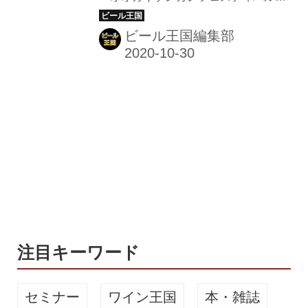
ビール」開催
2020 ザ★ビール」の開催が決定し
た。 岐阜県南西部に位置する大垣市
ビール王国編集部
は、日本列島の「ど真ん中」として知
られる西濃地方の中心都市。揖斐川水
系の豊富な地下水に恵まれ、古くから
「水都」と呼ばれている。その大垣市
の玄関口、JR大垣駅南口からすぐのオ
ープンスペース「水都の泉」で、東海
地方のブルワリー7社と岐阜を代表す
るグルメが楽しめる「オオガキゲンカ
ンフェスティバル2020 ザ★ビール」
が開催される。 岐阜ビール祭り 2020
年11月3日。文化の日。 11:00～18:00
大垣駅南口 大...
注目キーワード
セミナー
ワイン王国
本・雑誌