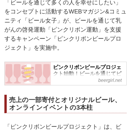
「ビールを通じて多くの人を幸せにしたい」
をコンセプトに活動するWEBマガジン&コミュ
ニティ「ビール女子」が、ビールを通じて乳
がんの啓発運動「ピンクリボン運動」を支援
するキャンペーン「ピンクリボンビールプロ
ジェクト」を実施中。
ピンクリボンビールプロジェ
クト始動！ビールを通じてピ
ンクリボン運動を応援しよ
beergirl.net
う。 | ビール女子
WEBマガジン&amp;コミュニティ
売上の一部寄付とオリジナルビール、
「ビール女子」は、ビールを通じ
オンラインイベントの3本柱
てピンクリボン運動を応援するプ
ロジェクト「ピンクリボンビール
プロジェクト」を10月1日（木）
「ピンクリボンビールプロジェクト」は、ビ
よりスタートいたします。 ピン