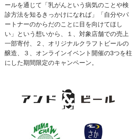
ールを通じて「乳がんという病気のことや検
クリボン運動とはピンクリボン
は、乳がん啓発活動を表す世界共
診方法を知るきっかけになれば」「自分やパ
通のシンボルマークです。「乳が
ートナーのからだのことに目を向けてほし
んで悲しむ人を一人でも減らした
い」という想いから、１、対象店舗での売上
い」との想いから1980年代にア
メリカでこの活動は始まり、
一部寄付、２、オリジナルクラフトビールの
2000年ごろから日本でも盛んに
醸造、３、オンラインイベント開催の3つを柱
なってきました。行政、市民団
にした期間限定のキャンペーン。
体、企業などが、独自のピンクリ
ボンマークを掲げ、自己検診方法
や乳がん検...