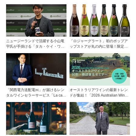
ニュージーランドで活躍する小山竜
「ロジャーグラート」初のポップア
宇氏が手掛ける「タカ・ケイ・ワイ
ップストアが丸の内に登場！限定キ
ンズ」の取り扱いをモトックスが開
ュヴェもグラスで楽しめる3日間
始
「関西電力送配電㈱」が届けるレン
オーストラリアワインの最新トレン
タルワインセラーサービス「La cave
ドが集結！「2026 Australian Wine
Takarazuka」を三ツ星レストランシ
Roadshow Japan」9月に全国4都市
ェフソムリエの塚元 晃氏が初訪問！
で開催