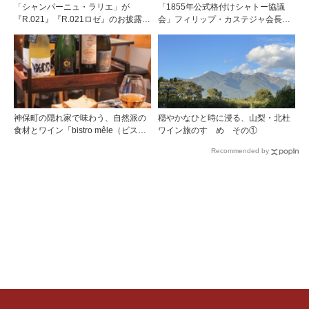
「シャンパーニュ・ラリエ」が
「1855年公式格付けシャトー協議
『R.021』『R.021ロゼ』のお披露目
会」フィリップ・カステジャ会長イ
パーティ＠「ESPRIT C. KEI
ンタビュー 時間が価値を刻む——
GINZA」を開催
1855年格付け、170年目の再評価
神保町の隠れ家で味わう、自然派の
穏やかなひと時に浸る、山梨・北杜
食材とワイン「bistro mêle（ビスト
ワイン旅のすゝめ その①
ロ メレ）」
Recommended by