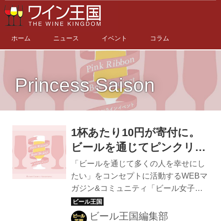
ホーム
ニュース
イベント
コラム
Princess Saison
1杯あたり10円が寄付に。
ビールを通じてピンクリボ
ン運動を応援する「ピンク
「ビールを通じて多くの人を幸せにし
リボンビールプロジェク
たい」をコンセプトに活動するWEBマ
ガジン&コミュニティ「ビール女子」
ト」実施中！
が、ビールを通じて乳がんの啓発運動
「ピンクリボン運動」を支援するキャ
ビール王国編集部