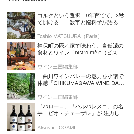
コルクという選択：9年育てて、3秒
で開ける——数字と脳科学が語る栓
の理由
Toshio MATSUURA（Paris）
神保町の隠れ家で味わう、自然派の
食材とワイン「bistro mêle（ビスト
ロ メレ）」
ワイン王国編集部
千曲川ワインバレーの魅力を小諸で
体感「CHIKUMAGAWA WINE DAYS
2026」9月5・6日に開催！！
ワイン王国編集部
『バローロ』『バルバレスコ』の名
手「ピオ・チェーザレ」が 注力し
た“シングル・ヴィンヤード（単一
畑）”シリーズ！
Atsushi TOGAMI