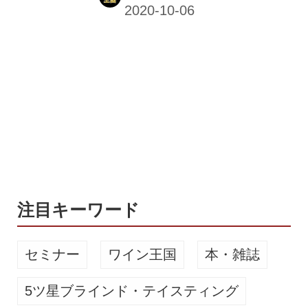
ンペーン「ピンクリボンビールプロジ
ェクト」を実施中。 ピンクリボンビー
ルプロジェクト始動！ビールを通じて
ピンクリボン運動を応援しよう。 | ビ
ール女子 WEBマガジン&amp;コミュ
ニティ「ビール女子」は、ビールを通
じてピンクリボン運動を応援するプロ
ジェクト「ピンクリボンビールプロジ
ェクト」を10月1日（木）よりスター
トいたします。 ピンクリボン運動とは
ピンクリボンは、乳がん啓発活動を表
す世界共通のシンボルマークです。...
注目キーワード
セミナー
ワイン王国
本・雑誌
5ツ星ブラインド・テイスティング