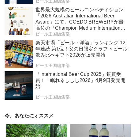
ビール王国編集部
世界最大規模のビールコンペティション
「2026 Australian International Beer
Award」にて、COEDO BREWERYが最
高位の『Champion Medium International
Brewery』を受賞！
ビール王国編集部
楽天市場「ビール・洋酒」ランキング 12
年連続 第1位！父の日限定クラフトビール
飲み比べギフト2026が販売開始
ビール王国編集部
「International Beer Cup 2025」銅賞受
賞！「眠れるししし2026」4月9日発売開
始
ビール王国編集部
今、あなたにオススメ