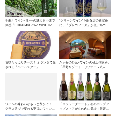
千曲川ワインバレーの魅力を小諸で
“グリーンワイン”を飲食店の新定番
体感「CHIKUMAGAWA WINE DAYS
に。「プレコフーズ」が低アルコー
2026」9月5・6日に開催！！
ルのポルトガル産ワインをPB展開
旨味たっぷりチーズ！ オランダで愛
八ヶ岳の野菜×ワインの極上体験を。
される「ベームスター」
「星野リゾート リゾナーレ八ヶ
岳」のメインダイニング「OTTO
SETTE」がリニューアルオープン！
ワインの味わいがもっと豊かに！
「ロジャーグラート」初のポップア
グラス選びで変わる至福のワイン時
ップストアが丸の内に登場！限定キ
間
ュヴェもグラスで楽しめる3日間