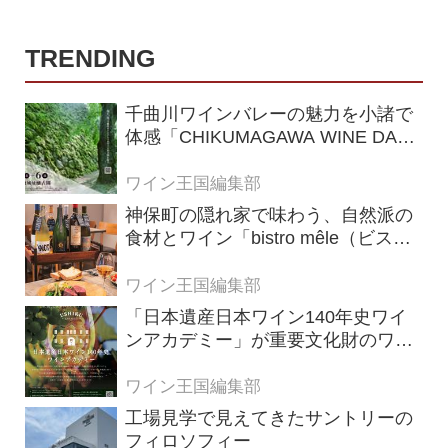
TRENDING
千曲川ワインバレーの魅力を小諸で
体感「CHIKUMAGAWA WINE DAYS
2026」9月5・6日に開催！！
ワイン王国編集部
神保町の隠れ家で味わう、自然派の
食材とワイン「bistro mêle（ビスト
ロ メレ）」
ワイン王国編集部
「日本遺産日本ワイン140年史ワイ
ンアカデミー」が重要文化財のワイ
ナリー「牛久シャトー」で開講！
（2026年6月28日応募締め切り）
ワイン王国編集部
工場見学で見えてきたサントリーの
フィロソフィー