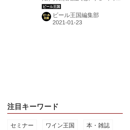
応援プラン」実施中！
クに切り替える人がますます多くなっ
た。 そこで、山梨県小菅村に拠点を置
ビール王国編集部
くFar Yeast Brewingでは、五反田にあ
る直営店「Far Yeast Tokyo Brewery &
Grill」の店内をワークスペースとして
開放してWi-Fi・電源を完備。食事やビ
ールをオーダーしなくても利用できる
「リモートワーク応援プラン」を2月7
日（日）まで実施している。 105席の
広々とした空間を活用！ランチ利用で
ソフトドリンク飲み放題1,000円 同店
では105席ある広々とした空間を活用
して...
注目キーワード
セミナー
ワイン王国
本・雑誌