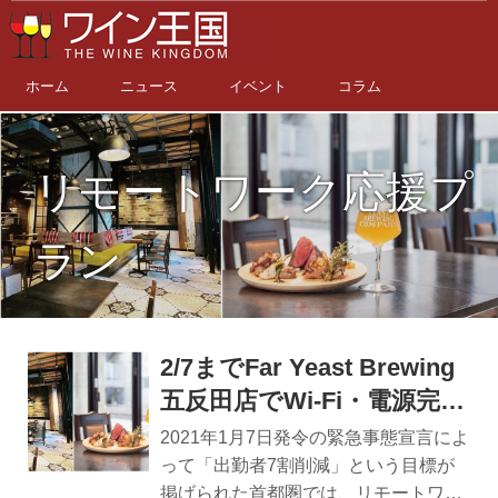
ホーム
ニュース
イベント
コラム
リモートワーク応援プ
ラン
2/7までFar Yeast Brewing
五反田店でWi-Fi・電源完
備・ソフトドリンク飲み放
2021年1月7日発令の緊急事態宣言によ
題付きの「リモートワーク
って「出勤者7割削減」という目標が
掲げられた首都圏では、リモートワー