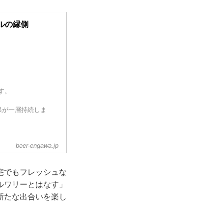
ルの縁側
す。
果が一層持続しま
。
beer-engawa.jp
なります。 ビール
宅でもフレッシュな
ルワリーとはなす」
新たな出合いを楽し