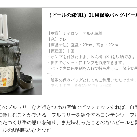
（ビールの縁側1）3L用保冷バッグ-ビー
【材質】ナイロン、アルミ蒸着
【色】グレー
【商品寸法】直径：23cm、高さ：25cm
【原産国】中国
・ポンプを付けたまま、飲ん樽（3L)を収納できま
・側面のポケットにポンプを収納できます。
・バッグ内に保冷剤を入れて持ち歩けば、保冷効
す。
・通常の保冷バッグとしてもご利用いただけます
・アウトドア、BBQなどでも大活躍！！
【出荷日】
ご注文から翌営業日（土日・祝日は除く）に発送と
本体とは別で発送となり、ビール本...
くのブルワリーなど行きつけの店舗でピックアップすれば、自
に楽しむことができる。ブルワリーを紹介するコンテンツ「ブ
れたつくり手の思いを知り、まだ味わったことのないビールと
ールの醍醐味のひとつだ。