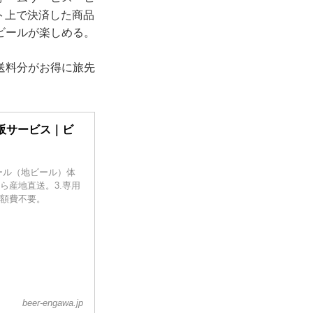
イト上で決済した商品
ビールが楽しめる。
送料分がお得に旅先
販サービス｜ビ
ール（地ビール）体
ら産地直送。3.専用
月額費不要。
beer-engawa.jp