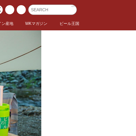
イン産地
WKマガジン
ビール王国