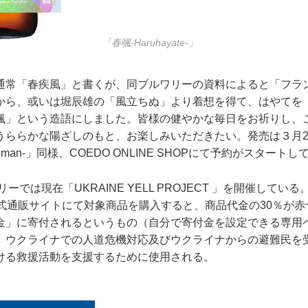
「春颯-Haruhayate-」
通常「春疾風」と書くが、同ブルワリーの資料によると「フラ
から、或いは堀辰雄の「風立ちぬ」より着想を得て、はやてを
颯」という造語にしました。皆様の健やかな毎日をお祈りし、
うららかな陽ざしのもと、お楽しみいただきたい。発売は３月2
anman-」同様、COEDO ONLINE SHOPにて予約がスタート
は現在「UKRAINE YELL PROJECT 」を開催している
OP 公式通販サイトにて対象商品を購入すると、商品代金の30％が
金」に寄付されるというもの（自分で寄付金を設定できる専用
、ウクライナでの人道危機対応及びウクライナからの避難民を
ける救援活動を支援するために使用される。