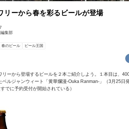
ワリーから春を彩るビールが登場
7
国編集部
春のビール
ビール王国
ワリーから登場するビールを２本ご紹介しよう。１本目は、40
ルジャンウィート「黄華爛漫-Ouka Ranman-」（3月25日
Pではすでに予約受付が開始されている）