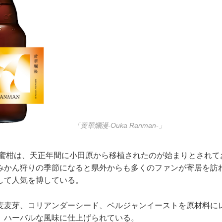
「黄華爛漫-Ouka Ranman-」
柑は、天正年間に小田原から移植されたのが始まりとされて
みかん狩りの季節になると県外からも多くのファンが寄居を訪
して人気を博している。
麦芽、コリアンダーシード、ベルジャンイーストを原材料に
、ハーバルな風味に仕上げられている。