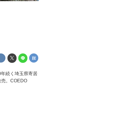
0年続く埼玉県寄居
発売。COEDO