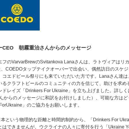
ーCEO 朝霧重治さんからのメッセージ
arvarBrewのSvitankova Lanaさんは、ラトヴィアはリ
た、COEDOタップテイクオーバーで出会い、偶然訪日のスケ
、コエドビール祭りにも来ていただいた方です。Lanaさん達
いるクラフトビールのコミュニティの力を信じて、助けを求め
レイズ「Drinkers For Ukraine」を立ち上げました。詳し
aさんからのメッセージに和訳をお付けしました）、可能な方は
rsForUkraine」のご協力をお願いします。
という物理的な距離と時間的制約から、「Drinkers For Ukr
できませんが、ウクライナの人々に寄付を行う「Ukraine Yell 