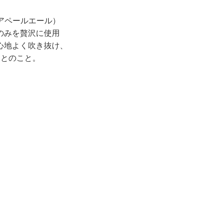
ィアペールエール）
のみを贅沢に使用
心地よく吹き抜け、
たとのこと。