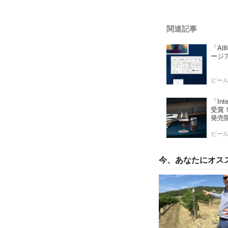
関連記事
「A
ージ
ビー
「Int
受賞！
発売
ビー
今、あなたにオス