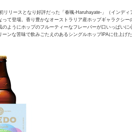
リースとなり好評だった「春颯-Haruhayate-」（インデ
なって登場。香り豊かなオーストラリア産ホップギャラクシー
風のようにホップのフルーティーなフレーバーが口いっぱいに
リーンな苦味で飲みごたえのあるシングルホップIPAに仕上げ