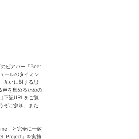
ガのビアバー「Beer
ジュールのタイミン
は、互いに対する思
る声を集めるための
くは下記URLをご覧
どうぞご参加、また
aine」と完全に一致
Project」を実施