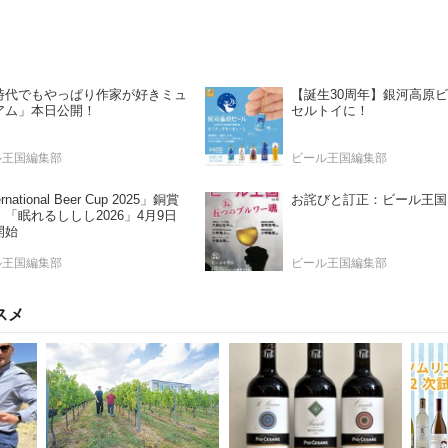
I時代でもやっぱり作家が好きミュ
【誕生30周年】銀河高原
アム」本日公開！
セルトイに！
ル王国編集部
ビール王国編集部
ernational Beer Cup 2025」銅賞
お詫びと訂正：ビール王国 Vo
「眠れるししし2026」4月9日
開始
ル王国編集部
ビール王国編集部
スメ