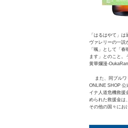
「はるはやて」は
ヴァレリーの一説
「颯」として「春
ます」とのこと。
黄華爛漫-OukaR
また、同ブルワリーで
ONLINE SH
イナ人道危機救援
められた救援金は
その他の国々にお