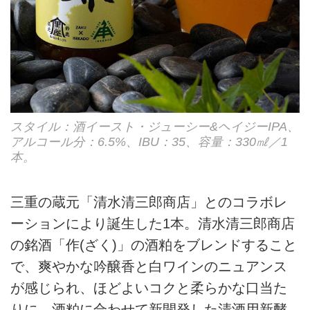
スタイル：酒イースト・ジューシー&ヘイジーIPA、
アルコール分：6.5%、IBU：35、容量：330㎖／1
本。
三重の蔵元「清水清三郎商店」とのコラボレ
ーションにより誕生した1本。清水清三郎商店
の銘酒「作(ざく)」の酒粕をブレンドすること
で、爽やかな吟醸香と白ワインのニュアンス
が感じられ、ほどよいコクと柔らかな口当た
りに。酒粕に合わせて新開発した清酒用新酵