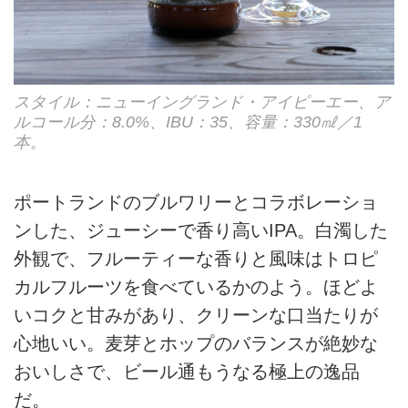
スタイル：ニューイングランド・アイピーエー、ア
ルコール分：8.0%、IBU：35、容量：330㎖／1
本。
ポートランドのブルワリーとコラボレーショ
ンした、ジューシーで香り高いIPA。白濁した
外観で、フルーティーな香りと風味はトロピ
カルフルーツを食べているかのよう。ほどよ
いコクと甘みがあり、クリーンな口当たりが
心地いい。麦芽とホップのバランスが絶妙な
おいしさで、ビール通もうなる極上の逸品
だ。