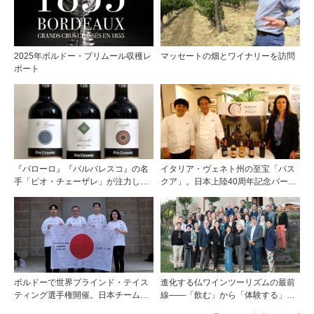
の物語～
2025年ボルドー・プリムール収穫レ
マッセートの畑とワイナリーを訪問
ポート
『バローロ』『バルバレスコ』の名
イタリア・ヴェネト州の至宝「パス
手「ピオ・チェーザレ」が注力し
クア」。日本上陸40周年記念パーテ
た“シングル・ヴィンヤード（単一
ィーを開催
畑）”シリーズ！
ボルドーで世界ブラインド・テイス
進化する仏ワインツーリズムの最前
ティング選手権開催。日本チームが4
線――「飲む」から「体験する」プ
位入賞！
レミアム・ワインツーリズムへ ～