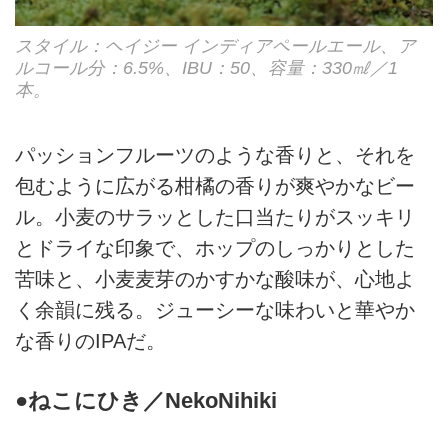
スタイル：ヘイジー インディアペールエール、ア
ルコール分：6.5%、IBU：50、容量：330㎖／1
本。
パッションフルーツのような香りと、それを
包むように広がる柑橘の香りが爽やかなビー
ル。小麦のサラッとした口当たりがスッキリ
とドライな印象で、ホップのしっかりとした
苦味と、小麦麦芽のかすかな酸味が、心地よ
く余韻に残る。ジューシーな味わいと華やか
な香りのIPAだ。
●ねこにひき／NekoNihiki