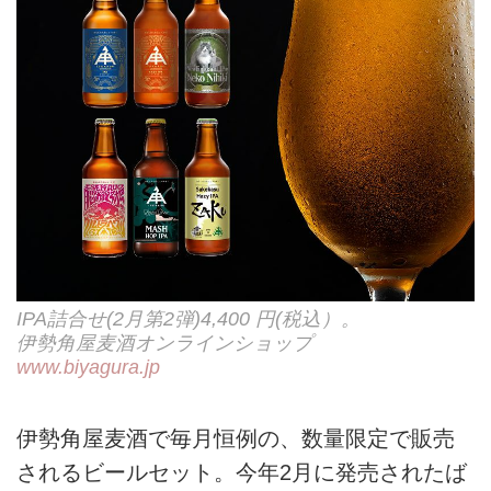
IPA詰合せ(2月第2弾)4,400 円(税込）。
伊勢角屋麦酒オンラインショップ
www.biyagura.jp
伊勢角屋麦酒で毎月恒例の、数量限定で販売
されるビールセット。今年2月に発売されたば