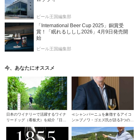
ビール王国編集部
「International Beer Cup 2025」銅賞受
賞！「眠れるししし2026」4月9日発売開
始
ビール王国編集部
今、あなたにオススメ
日本のワイナリーで活躍するワイナ
≪シャンパーニュを象徴するアイコ
リードッグ（看板犬）を紹介『日本
ン≫ブノワ・ゴエズ氏が語る3つのキ
のワイナリードッグ』１月2０日発売
ュヴェに宿る思想
～ブドウ畑を駆け回る姿や愛くるし
い写真満載。家族と犬たちが紡ぐ愛