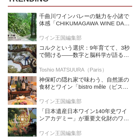
千曲川ワインバレーの魅力を小諸で
体感「CHIKUMAGAWA WINE DAYS
2026」9月5・6日に開催！！
ワイン王国編集部
コルクという選択：9年育てて、3秒
で開ける——数字と脳科学が語る栓
の理由
Toshio MATSUURA（Paris）
神保町の隠れ家で味わう、自然派の
食材とワイン「bistro mêle（ビスト
ロ メレ）」
ワイン王国編集部
「日本遺産日本ワイン140年史ワイ
ンアカデミー」が重要文化財のワイ
ナリー「牛久シャトー」で開講！
（2026年6月28日応募締め切り）
ワイン王国編集部