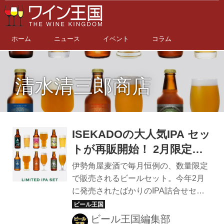
ホーム
ニュース
イベント
コラム
清水清三郎商店
ISEKADOの大人気IPA セッ
トが再販開始！ 2月限定ビ
ールセットの第2弾が販売
伊勢角屋麦酒で毎月恒例の、数量限定
中
で販売されるビールセット。今年2月
に発売されたばかりのIPA詰合せセッ
トは早くも完売し、第2弾の販売が決
定した。 IPAを得意とする伊勢角屋麦
ビール王国編集部