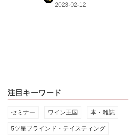
酒の王道的な一本から、天国へ昇天す
るような逸品まで、それぞれ異なる魅
力を持った6本のビールは、どれも満
足すること間違いなし。今しか味わえ
ない限定ビールを、ぜひ飲み比べて楽
しんで。 伊勢各屋麦酒厳選の6本のIPA
伊勢各屋麦酒は、「人生にエール
を！」をスローガンに掲げるクラフト
ビールのブルワリー。日本のクラフト
ビールのフロントランナーとして品質
を追求し続け、世界的に評価されるビ
ールを次々と生み出している。 「ビー
注目キーワード
ルを...
セミナー
ワイン王国
本・雑誌
5ツ星ブラインド・テイスティング