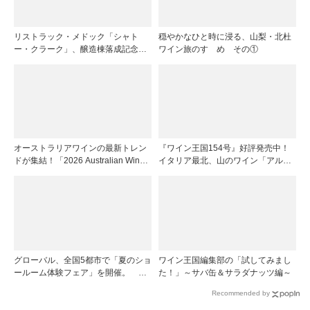
リストラック・メドック「シャト
穏やかなひと時に浸る、山梨・北杜
ー・クラーク」、醸造棟落成記念夕
ワイン旅のすゝめ その①
食会を開催
オーストラリアワインの最新トレン
『ワイン王国154号』好評発売中！
ドが集結！「2026 Australian Wine
イタリア最北、山のワイン「アル
Roadshow Japan」9月に全国4都市
ト・アディジェ」第一特集「ソムリ
で開催
エが偏愛するシャンパーニュ」第二
特集「この夏の主役！ ナチュラルな
ロゼワイン」
グローバル、全国5都市で「夏のショ
ワイン王国編集部の「試してみまし
ールーム体験フェア」を開催。 ワ
た！」～サバ缶＆サラダナッツ編～
イン関連機器を実機で比較・体
Recommended by
験！！