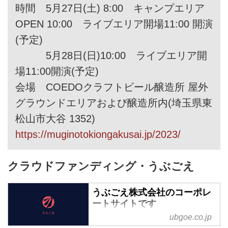
時間 5⽉27⽇(⼟) 8:00 キャンプエリア
OPEN 10:00 ライブエリア開場11:00 開演
(予定)
5⽉28⽇(⽇)10:00 ライブエリア開
場11:00開演(予定)
会場 COEDOクラフトビール醸造所 屋外
グラウンドエリアおよび醸造所内(埼⽟県東
松⼭市⼤⾕ 1352)
https://muginotokiongakusai.jp/2023/
クラウドファンディング・うぶごえ
うぶごえ株式会社のコーポレ
ートサイトです
ubgoe.co.jp
「あなたの初期衝動を、かたちに