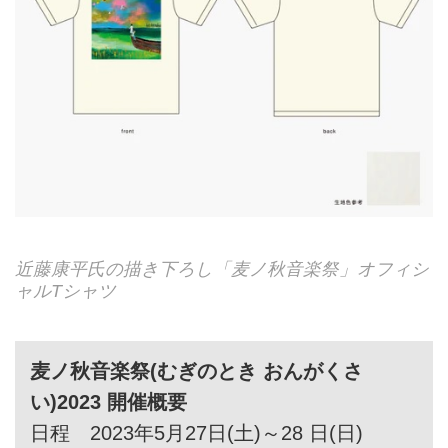
近藤康平⽒の描き下ろし「⻨ノ秋⾳楽祭」オフィシ
ャルTシャツ
⻨ノ秋⾳楽祭(むぎのとき おんがくさ
い)2023 開催概要
⽇程 2023年5⽉27⽇(⼟)～28 ⽇(⽇)