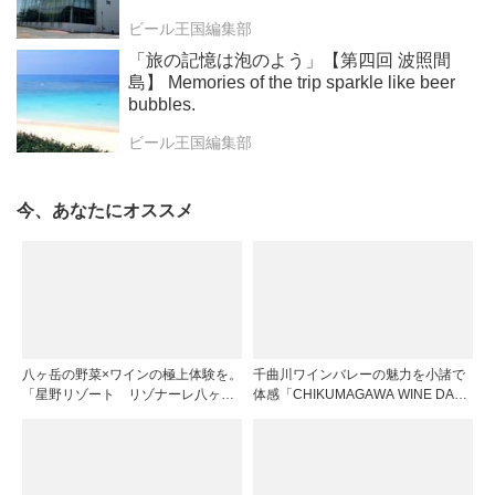
ビール王国編集部
「旅の記憶は泡のよう」【第四回 波照間
島】 Memories of the trip sparkle like beer
bubbles.
ビール王国編集部
今、あなたにオススメ
八ヶ岳の野菜×ワインの極上体験を。
千曲川ワインバレーの魅力を小諸で
「星野リゾート リゾナーレ八ヶ
体感「CHIKUMAGAWA WINE DAYS
岳」のメインダイニング「OTTO
2026」9月5・6日に開催！！
SETTE」がリニューアルオープン！