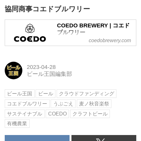
する」掲載手数料0円、購入者か
協同商事コエドブルワリー
らシステム手数料を頂く、クラウ
ドファンディングのLCC、うぶご
えのコーポレートサイトです
COEDO BREWERY | コエド
ブルワリー
coedobrewery.com
日本のクラフトビール「COEDO
BREWERY | コエドブルワリー」
の公式ホームページ。
2023-04-28
ビール王国編集部
ビール王国
ビール
クラウドファンディング
コエドブルワリー
うぶごえ
麦ノ秋音楽祭
サステイナブル
COEDO
クラフトビール
有機農業