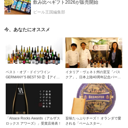
飲み比べギフト2026が販売開始
ビール王国編集部
今、あなたにオススメ
ベスト・オブ・ドイツワイン
イタリア・ヴェネト州の至宝「パス
GERMANY’S BEST 50 ② 【アイテ
クア」。日本上陸40周年記念パーテ
ム紹介編】！
ィーを開催
「Alsace Rocks Awards（アルザス
旨味たっぷりチーズ！ オランダで愛
ロックス アワーズ）」受賞店発表！
される「ベームスター」