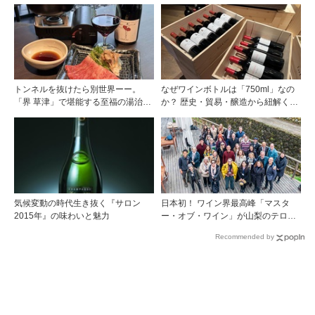
トンネルを抜けたら別世界ーー。
なぜワインボトルは「750ml」なの
「界 草津」で堪能する至福の湯治と
か？ 歴史・貿易・醸造から紐解く4
上州美食
つの仮説
気候変動の時代生き抜く『サロン
日本初！ ワイン界最高峰「マスタ
2015年』の味わいと魅力
ー・オブ・ワイン」が山梨のテロワ
ールを視察
Recommended by