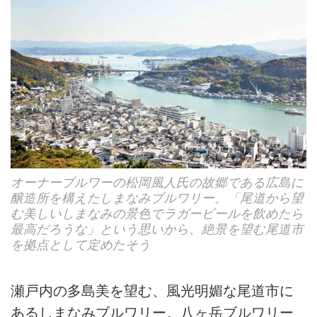
オーナーブルワーの松岡風人氏の故郷である広島に
醸造所を構えたしまなみブルワリー。「尾道から望
む美しいしまなみの景色でラガービールを飲めたら
最高だろうな」という思いから、絶景を望む尾道市
を拠点として定めたそう
瀬戸内の多島美を望む、風光明媚な尾道市に
あるしまなみブルワリー。八ヶ岳ブルワリー