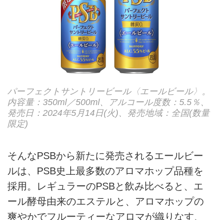
パーフェクトサントリービール〈エールビール〉。
内容量：350ml／500ml、アルコール度数：5.5％、
発売日：2024年5月14日(火)、発売地域：全国(数量
限定)
そんなPSBから新たに発売されるエールビー
ルは、PSB史上最多数のアロマホップ品種を
採用。レギュラーのPSBと飲み比べると、エ
ール酵母由来のエステルと、アロマホップの
爽やかでフルーティーなアロマが織りなす、