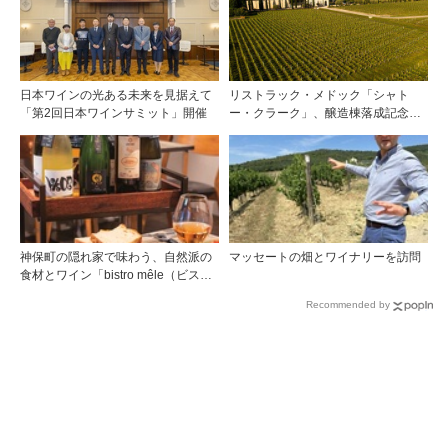
日本ワインの光ある未来を見据えて
リストラック・メドック「シャト
「第2回日本ワインサミット」開催
ー・クラーク」、醸造棟落成記念夕
食会を開催
神保町の隠れ家で味わう、自然派の
マッセートの畑とワイナリーを訪問
食材とワイン「bistro mêle（ビスト
ロ メレ）」
Recommended by