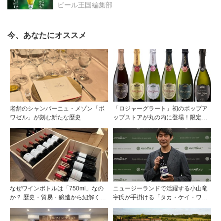
ビール王国編集部
今、あなたにオススメ
老舗のシャンパーニュ・メゾン「ボ
「ロジャーグラート」初のポップア
ワゼル」が刻む新たな歴史
ップストアが丸の内に登場！限定キ
ュヴェもグラスで楽しめる3日間
なぜワインボトルは「750ml」なの
ニュージーランドで活躍する小山竜
か？ 歴史・貿易・醸造から紐解く4
宇氏が手掛ける「タカ・ケイ・ワイ
つの仮説
ンズ」の取り扱いをモトックスが開
始