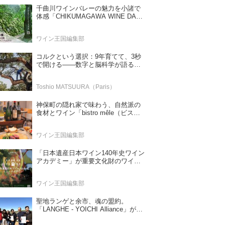
千曲川ワインバレーの魅力を小諸で
体感「CHIKUMAGAWA WINE DAYS
2026」9月5・6日に開催！！
ワイン王国編集部
コルクという選択：9年育てて、3秒
で開ける——数字と脳科学が語る栓
の理由
Toshio MATSUURA（Paris）
神保町の隠れ家で味わう、自然派の
食材とワイン「bistro mêle（ビスト
ロ メレ）」
ワイン王国編集部
「日本遺産日本ワイン140年史ワイン
アカデミー」が重要文化財のワイナ
リー「牛久シャトー」で開講！
（2026年6月28日応募締め切り）
ワイン王国編集部
聖地ランゲと余市、魂の盟約。
「LANGHE - YOICHI Alliance」が切
り拓く日本ワインの新時代