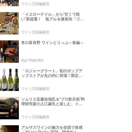
ワイン王国編集部
「イエローテイル」から“甘くて軽
い”新提案！ 低アル＆微発泡『ゴー
ルドモスカート』登場
ワイン王国編集部
冬の富良野 ワインとりっぷ～食編～
Ryo TAMURA
「ロジャーグラート」初のポップア
ップストアが丸の内に登場！限定キ
ュヴェもグラスで楽しめる3日間
ワイン王国編集部
ソムリエ近藤佑哉氏＆“プロ飲兵衛”料
理研究家の入江豪氏と楽しむ、イタ
リア最北端の銘醸地「アルト・アデ
ィジェ」のワイン。 中国料理との新
ワイン王国編集部
たなペアリングを体験する、一夜限
りのスペシャルディナーを2026年6
月19日（金）開催！
アルザスワインの魅力を全国で体感