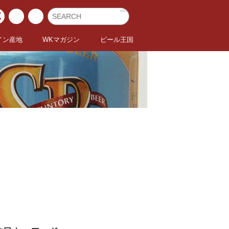
イン産地
WKマガジン
ビール王国