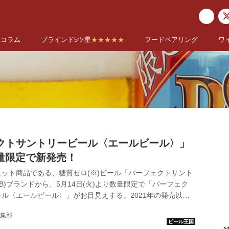
コラム
ブラインド5ツ星
★★★★★
フードペアリング
ワ
クトサントリービール〈エールビール〉」
数量限定で新発売！
ット商品である、糖質ゼロ(※)ビール「パーフェクトサント
SB)ブランドから、5月14日(火)より数量限定で「パーフェク
ル〈エールビール〉」がお目見えする。2021年の発売以
価を獲得してきたPSBならではの味わいとともに、エール酵
集部
プの豊かな香りが楽しめるよう仕上げられたエールビールの誕