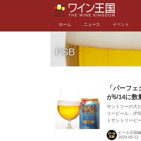
ホーム
ニュース
イベント
PSB
「パーフェ
が5/14に
サントリーの大ヒ
リービール」(P
トサントリービー
来、市場で高い評
ビール王国編
母やアロマホッ